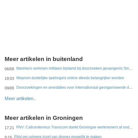
Meer artikelen in buitenland
Mariniers verlenen militaire bijstand bij doorzoeken gevangenis Sint Maarten
06/08
Waarom duidelijke spelregels online steeds belangrijker worden
19:03
Doorzoekingen en arrestaties voor internationaal georganiseerde drugshandel in Duitsland en Nederland
09/06
Meer artikelen..
Meer artikelen in Groningen
FNV: Callcenterreus Transcom dankt Groningse werknemers af ondanks miljoenenwinsten
17:21
Pilot om ruimere inzet van drones mogelijk te maken
9:16