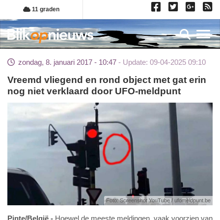
Overslaan
11 graden
en
naar
Toggl
de
inhoud
zondag, 8. januari 2017 - 10:47
Update: 09-04-2025 09:10
gaan
Vreemd vliegend en rond object met gat erin
nog niet verklaard door UFO-meldpunt
Foto: Screenshot YouTube / ufomeldpunt.be
Pinte/België
Hoewel de meeste meldingen, vaak voorzien van