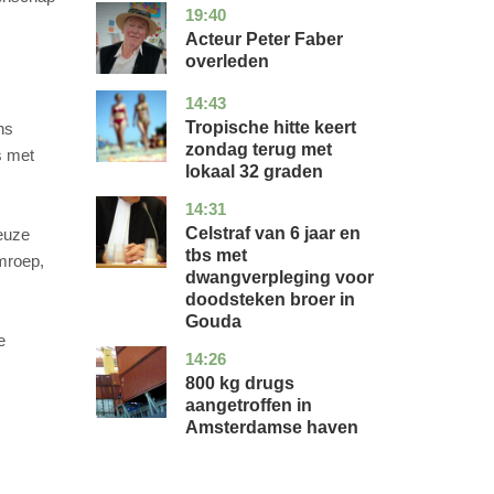
19:40
noord-
glossy
holland
Acteur Peter Faber
overleden
14:43
utrecht
nieuws
Tropische hitte keert
ns
zondag terug met
s met
lokaal 32 graden
14:31
zuid-
nieuws
holland
Celstraf van 6 jaar en
keuze
tbs met
mroep,
dwangverpleging voor
doodsteken broer in
Gouda
e
14:26
noord-
nieuws
holland
800 kg drugs
aangetroffen in
Amsterdamse haven