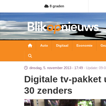
Overslaan
8 graden
en
naar
de
inhoud
gaan
Hoofdnavigatie
Auto
Digitaal
Economie
Ge
dinsdag, 5. november 2013 - 17:49
Update: 09-0
Digitale tv-pakket uitgebreid naar minimaal
30 zenders