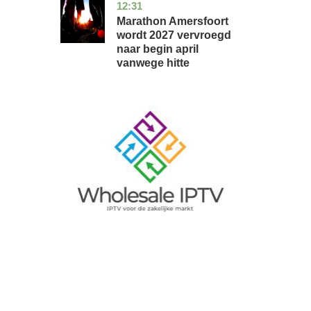
12:31
utrecht
nieuws
Marathon Amersfoort
wordt 2027 vervroegd
naar begin april
vanwege hitte
Image