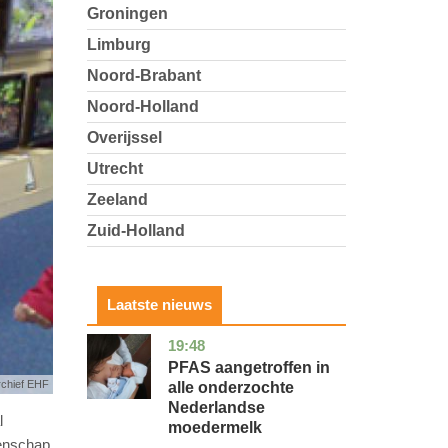
Groningen
Limburg
Noord-Brabant
Noord-Holland
Overijssel
Utrecht
Zeeland
Zuid-Holland
Laatste nieuws
19:48
utrecht
gezondheid
PFAS aangetroffen in
rchief EHF
alle onderzochte
Nederlandse
l
moedermelk
tenschap