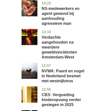
14:23
flevoland
nieuws
NS-medewerkers en
agent gewond bij
aanhouding
agressieve man
13:10
noord-
nieuws
holland
Verdachte
aangehouden na
meerdere
geweldsincidenten
Amsterdam-West
12:57
utrecht
nieuws
NVWA: Paard en vogel
in Nederland besmet
met westnijlvirus
12:55
zuid-
economie
holland
CBS: Vergoeding
kinderopvang verder
gestegen in 2025