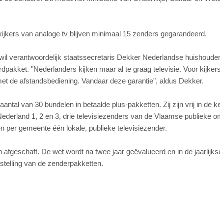
ijkers van analoge tv blijven minimaal 15 zenders gegarandeerd.
 wil verantwoordelijk staatssecretaris Dekker Nederlandse huishoude
dpakket. "Nederlanders kijken maar al te graag televisie. Voor kijker
met de afstandsbediening. Vandaar deze garantie", aldus Dekker.
al van 30 bundelen in betaalde plus-pakketten. Zij zijn vrij in de 
Nederland 1, 2 en 3, drie televisiezenders van de Vlaamse publieke o
en per gemeente één lokale, publieke televisiezender.
 afgeschaft. De wet wordt na twee jaar geëvalueerd en in de jaarlijks
telling van de zenderpakketten.