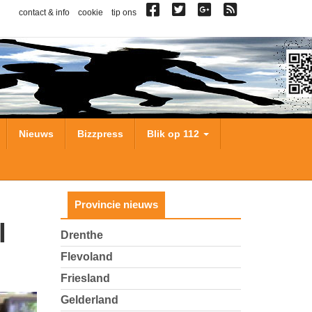
contact & info
cookie
tip ons
Nieuws
Bizzpress
Blik op 112
Provincie nieuws
Drenthe
Flevoland
Friesland
Gelderland