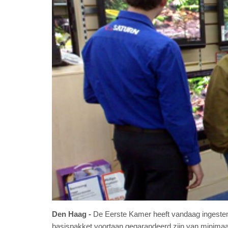
Den Haag
De Eerste Kamer heeft vandaag ingestemd 
basispakket voortaan gegarandeerd zijn van minimaal