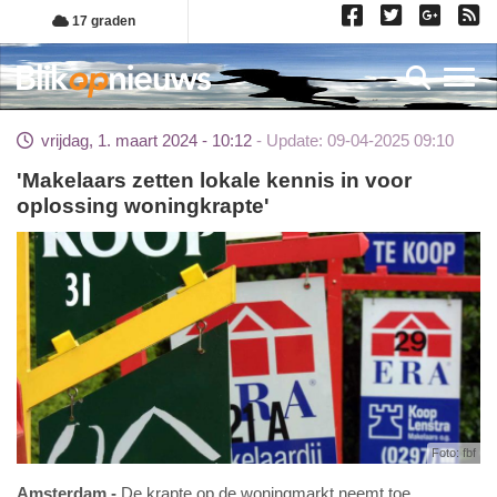
Overslaan
17 graden
en
naar
Toggl
de
inhoud
vrijdag, 1. maart 2024 - 10:12
Update: 09-04-2025 09:10
gaan
'Makelaars zetten lokale kennis in voor
oplossing woningkrapte'
Foto: fbf
Amsterdam
De krapte op de woningmarkt neemt toe.