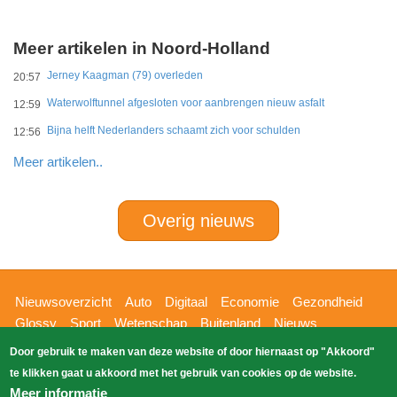
Meer artikelen in Noord-Holland
Jerney Kaagman (79) overleden
20:57
Waterwolftunnel afgesloten voor aanbrengen nieuw asfalt
12:59
Bijna helft Nederlanders schaamt zich voor schulden
12:56
Meer artikelen..
Overig nieuws
Hoofdnavigatie
Nieuwsoverzicht
Auto
Digitaal
Economie
Gezondheid
Glossy
Sport
Wetenschap
Buitenland
Nieuws
Bizzpress
Blik op 112
Provincies
Weekoverzicht
Door gebruik te maken van deze website of door hiernaast op "Akkoord"
Copyright Blik Op Nieuws 2026
gehost
Zoeken
te klikken gaat u akkoord met het gebruik van cookies op de website.
EK-Media.nl
door
Meer informatie