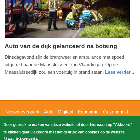
04-
2025
09:10
Auto van de dijk gelanceerd na botsing
woensdag,
Dinsdagavond zijn de brandweer en ambulance met spoed
21.
uitgerukt naar de Maassluissedijk in Vlaardingen. Op de
september
Maassluissedijk zou een voertuig in brand staan.
Lees verder...
2016
nieuws
zuid-
ambulance
-
holland
09:17
Update:
Hoofdnavigatie
Nieuwsoverzicht
Auto
Digitaal
Economie
Gezondheid
09-
Glossy
Sport
Wetenschap
Buitenland
Nieuws
04-
Door gebruik te maken van deze website of door hiernaast op "Akkoord"
Bizzpress
Blik op 112
Provincies
Weekoverzicht
2025
te klikken gaat u akkoord met het gebruik van cookies op de website.
Copyright Blik Op Nieuws 2026
gehost
Zoeken
09:10
Meer informatie