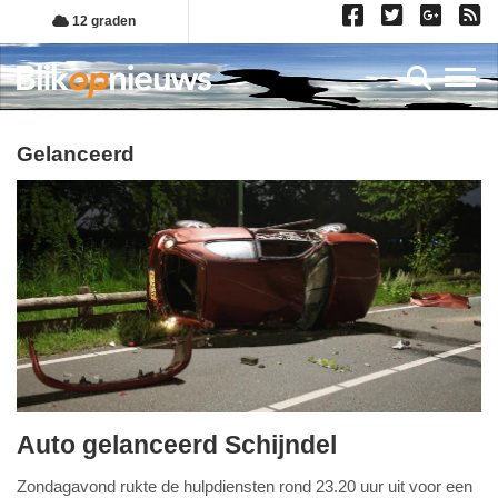
Overslaan
12 graden
en
naar
Toggl
de
inhoud
gaan
gelanceerd
Auto gelanceerd Schijndel
maandag,
Zondagavond rukte de hulpdiensten rond 23.20 uur uit voor een
19.