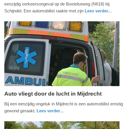
eenzijdig verkeersongeval op de Boxtelseweg (N618) bij
augustus
Schijndel. Een automobilist raakte met zijn
Lees verder...
2024
-
11:43
Update:
09-
04-
2025
09:10
Auto vliegt door de lucht in Mijdrecht
maandag,
Bij een eenzijdig ongeluk in Mijdrecht is een automobilist ernstig
20.
gewond geraakt.
Lees verder...
mei
nieuws
utrecht
politie
2019
-