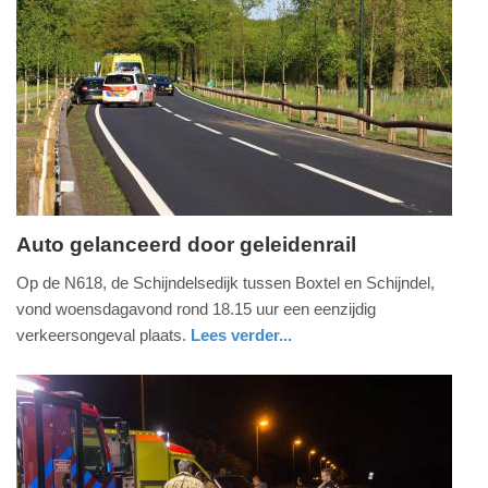
13:47
Update:
09-
04-
2025
09:10
Auto gelanceerd door geleidenrail
woensdag,
Op de N618, de Schijndelsedijk tussen Boxtel en Schijndel,
2.
vond woensdagavond rond 18.15 uur een eenzijdig
mei
verkeersongeval plaats.
Lees verder...
2018
nieuws
noord-
politie
-
brabant
19:13
Update:
09-