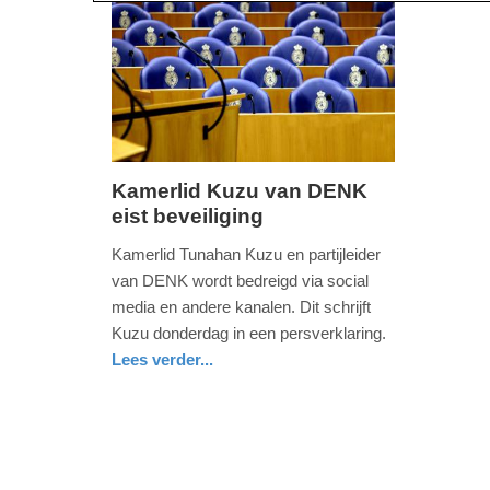
Kamerlid Kuzu van DENK
eist beveiliging
donderdag,
5.
Kamerlid Tunahan Kuzu en partijleider
mei
van DENK wordt bedreigd via social
2016
media en andere kanalen. Dit schrijft
-
Kuzu donderdag in een persverklaring.
20:59
Lees verder...
nieuws
zuid-
Update:
holland
09-
04-
2025