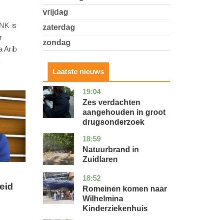
vrijdag
NK is
zaterdag
r
zondag
 Arib
.
Laatste nieuws
19:04
zuid-
nieuws
holland
Zes verdachten
aangehouden in groot
drugsonderzoek
18:59
drenthe
nieuws
Natuurbrand in
Zuidlaren
18:52
utrecht
nieuws
eid
Romeinen komen naar
Wilhelmina
Kinderziekenhuis