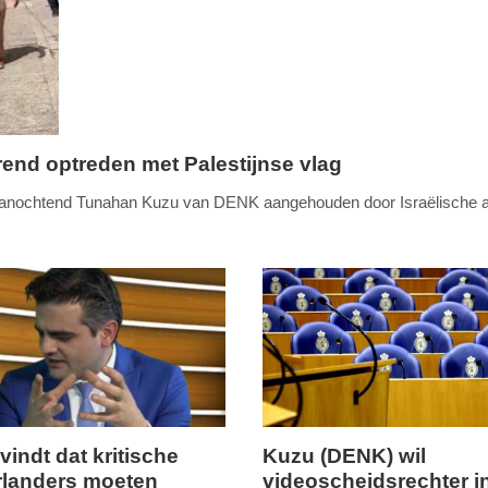
nd optreden met Palestijnse vlag
vanochtend Tunahan Kuzu van DENK aangehouden door Israëlische 
vindt dat kritische
Kuzu (DENK) wil
landers moeten
videoscheidsrechter i
,
woensdag,