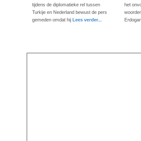
2017
2017
tijdens de diplomatieke rel tussen
het onv
-
-
Turkije en Nederland bewust de pers
woorden
08:38
18:59
gemeden omdat hij
Lees verder...
Erdogan
nieuws
noord-
nieuws
zuid-
Update:
Update:
holland
holland
09-
09-
04-
04-
2025
2025
09:10
09:10