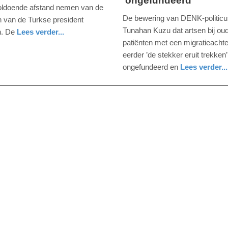
'ongefundeerd'
2017
oldoende afstand nemen van de
-
De bewering van DENK-politicu
 van de Turkse president
10:14
Tunahan Kuzu dat artsen bij ou
. De
Lees verder...
patiënten met een migratieacht
Update:
eerder ’de stekker eruit trekken’
09-
ongefundeerd en
Lees verder...
04-
gezondheid
zuid-
2025
holland
09:10