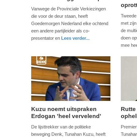
oprot
6.
10.
Vanwege de Provinciale Verkiezingen
maart
juli
Tweede 
die voor de deur staan, heeft
2019
2018
met zij
Goedemorgen Nederland elke ochtend
-
-
de multi
een andere partijleider als co-
11:40
13:25
doen op
presentator en
Lees verder...
nieuws
noord-
mee hee
Update:
Update:
holland
nieuws
noord-
09-
09-
holland
04-
04-
2025
2025
09:10
09:10
Kuzu noemt uitspraken
Rutte
Erdogan 'heel vervelend'
ophel
vrijdag,
donderd
24.
23.
De lijsttrekker van de politieke
Premier
maart
maart
beweging Denk, Tunahan Kuzu, heeft
Tunahan