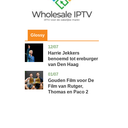
Glossy
12/07
zuid-
glossy
holland
Harrie Jekkers
benoemd tot ereburger
van Den Haag
01/07
utrecht
glossy
Gouden Film voor De
Film van Rutger,
Thomas en Paco 2