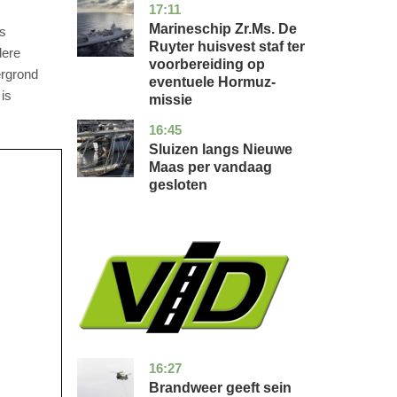
17:11
zuid-
nieuws
holland
Marineschip Zr.Ms. De
s
Ruyter huisvest staf ter
dere
voorbereiding op
ergrond
eventuele Hormuz-
 is
missie
16:45
zuid-
nieuws
holland
Sluizen langs Nieuwe
Maas per vandaag
gesloten
16:27
limburg
nieuws
Brandweer geeft sein