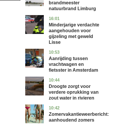
brandmeester
natuurbrand Limburg
16:01
zuid-
nieuws
holland
Minderjarige verdachte
aangehouden voor
gijzeling met geweld
Lisse
10:53
noord-
nieuws
holland
Aanrijding tussen
vrachtwagen en
fietsster in Amsterdam
10:44
gelderland
nieuws
Droogte zorgt voor
verdere oprukking van
zout water in rivieren
10:42
utrecht
nieuws
Zomervakantieweerbericht:
aanhoudend zomers