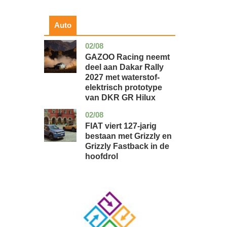
Auto
02/08
auto
GAZOO Racing neemt
deel aan Dakar Rally
2027 met waterstof-
elektrisch prototype
van DKR GR Hilux
02/08
auto
FIAT viert 127-jarig
bestaan met Grizzly en
Grizzly Fastback in de
hoofdrol
Image