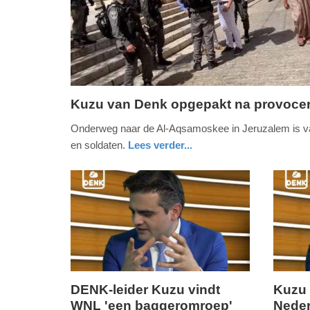
Kuzu van Denk opgepakt na provocere
vrijdag,
Onderweg naar de Al-Aqsamoskee in Jeruzalem is 
17.
en soldaten.
Lees verder...
mei
nieuws
zuid-
2019
holland
-
12:05
Update:
09-
04-
2025
DENK-leider Kuzu vindt
Kuzu 
09:10
WNL 'een baggeromroep'
Neder
woensdag,
dinsdag