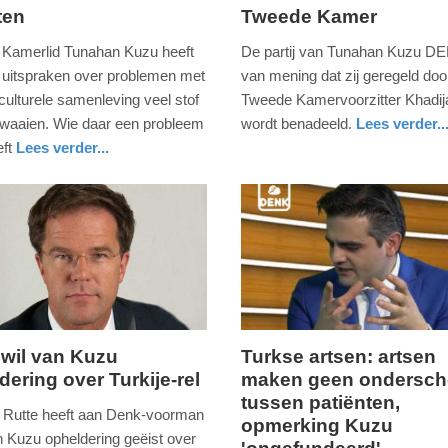
ten
Tweede Kamer
10.
januari
Kamerlid Tunahan Kuzu heeft
De partij van Tunahan Kuzu DE
2018
n uitspraken over problemen met
van mening dat zij geregeld doo
-
culturele samenleving veel stof
Tweede Kamervoorzitter Khadija
13:34
waaien. Wie daar een probleem
wordt benadeeld.
Lees verder..
nieuws
zuid-
ft
Lees verder...
Update:
holland
09-
04-
2025
09:10
 wil van Kuzu
Turkse artsen: artsen
dering over Turkije-rel
maken geen ondersch
ag,
zaterdag,
tussen patiënten,
25.
 Rutte heeft aan Denk-voorman
opmerking Kuzu
februari
 Kuzu opheldering geëist over