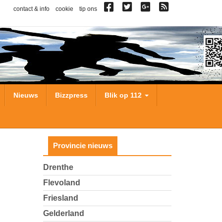
contact & info
cookie
tip ons
Nieuws
Bizzpress
Blik op 112
Provincie nieuws
Drenthe
Flevoland
Friesland
Gelderland