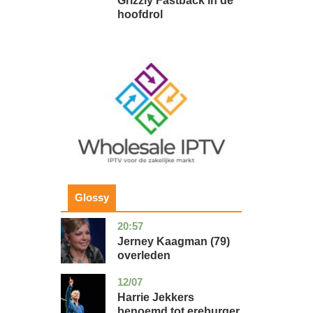
Grizzly Fastback in de
hoofdrol
Image
Glossy
20:57
noord-
glossy
holland
Jerney Kaagman (79)
overleden
12/07
zuid-
glossy
holland
Harrie Jekkers
benoemd tot ereburger