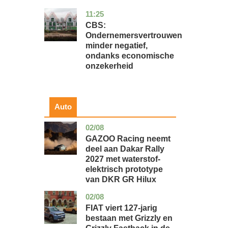
11:25
zuid-
economie
holland
CBS:
Ondernemersvertrouwen
minder negatief,
ondanks economische
onzekerheid
Auto
02/08
auto
GAZOO Racing neemt
deel aan Dakar Rally
2027 met waterstof-
elektrisch prototype
van DKR GR Hilux
02/08
auto
FIAT viert 127-jarig
bestaan met Grizzly en