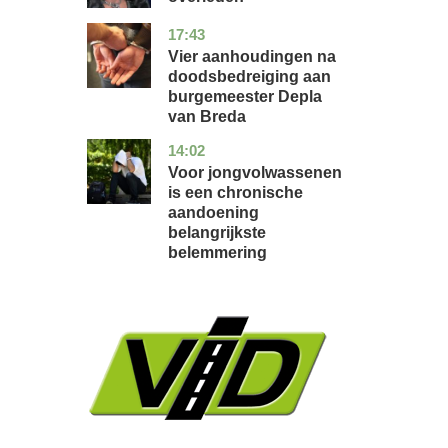
17:43
noord-
nieuws
brabant
Vier aanhoudingen na
doodsbedreiging aan
burgemeester Depla
van Breda
14:02
utrecht
gezondheid
Voor jongvolwassenen
is een chronische
aandoening
belangrijkste
belemmering