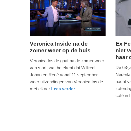
-
12:24
Update:
03-
12-
Veronica Inside na de
Ex Fe
2025
zomer weer op de buis
niet 
vrijdag,
maanda
10:32
haar 
31.
6.
Veronica Inside gaat na de zomer weer
juli
maart
De 63-ja
van start, wat betekent dat Wilfred,
2020
2017
Nederla
Johan en René vanaf 11 september
-
-
nacht v
weer uitzendingen van Veronica Inside
15:54
16:29
zaterda
met elkaar
Lees verder...
nieuws
noord-
café in 
Update:
Update:
holland
buitenla
09-
09-
04-
04-
2025
2025
09:10
09:10