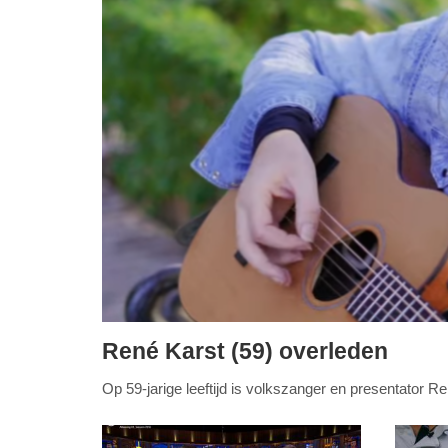
René Karst (59) overleden
vrijdag,
Op 59-jarige leeftijd is volkszanger en presentator Re
21.
november
2025