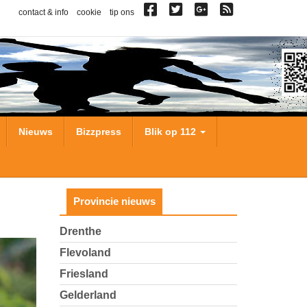
contact & info
cookie
tip ons
Nieuws
Bizzpress
Blik op 112
Provincie nieuws
Drenthe
Flevoland
Friesland
Gelderland