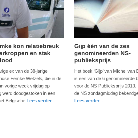
mke kon relatiebreuk
Gijp één van de zes
verkroppen en stak
genomineerden NS-
g,
zondag,
dood
publieksprijs
15.
september
rige ex van de 38-jarige
Het boek ‘Gijp’ van Michel va
2013
ndse Femke Wetzels, die in de
is één van de 6 genomineerde 
-
an vorige week vrijdag op
voor de NS Publieksprijs 2013. 
15:27
g werd doodgestoken in een
de NS zondagmiddag bekendg
het Belgische
Lees verder...
Lees verder...
Update:
nd
glossy
09-
04-
2025
09:10