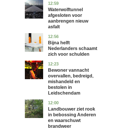
12:59
noord-
nieuws
holland
Waterwolftunnel
afgesloten voor
aanbrengen nieuw
asfalt
12:56
noord-
economie
holland
Bijna helft
Nederlanders schaamt
zich voor schulden
12:23
zuid-
nieuws
holland
Bewoner vannacht
overvallen, bedreigd,
mishandeld en
bestolen in
Leidschendam
12:00
drenthe
nieuws
Landbouwer ziet rook
in bebossing Anderen
en waarschuwt
brandweer