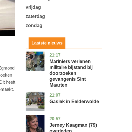
vrijdag
zaterdag
zondag
Laatste nieuws
21:17
buitenland
Mariniers verlenen
militaire bijstand bij
n Egmond
doorzoeken
boeken
gevangenis Sint
Dit heeft
Maarten
emaakt.
21:07
drenthe
nieuws
Gaslek in Eelderwolde
20:57
noord-
glossy
holland
Jerney Kaagman (79)
overleden