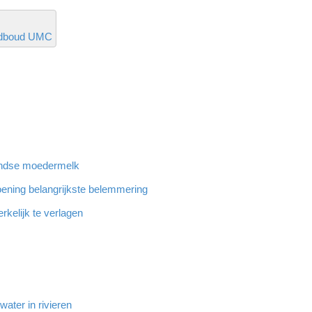
dboud UMC
landse moedermelk
ening belangrijkste belemmering
rkelijk te verlagen
ater in rivieren