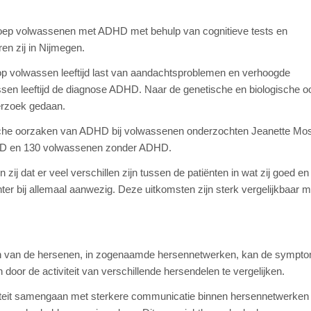
groep volwassenen met ADHD met behulp van cognitieve tests en
n zij in Nijmegen.
p volwassen leeftijd last van aandachtsproblemen en verhoogde
lwassen leeftijd de diagnose ADHD. Naar de genetische en biologische 
erzoek gedaan.
che oorzaken van ADHD bij volwassenen onderzochten Jeanette Mos
HD en 130 volwassenen zonder ADHD.
ij dat er veel verschillen zijn tussen de patiënten in wat zij goed e
r bij allemaal aanwezig. Deze uitkomsten zijn sterk vergelijkbaar m
en van de hersenen, in zogenaamde hersennetwerken, kan de sympt
oor de activiteit van verschillende hersendelen te vergelijken.
iviteit samengaan met sterkere communicatie binnen hersennetwerken 