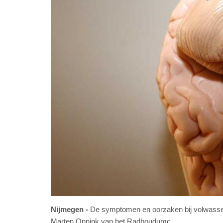
Nijmegen
De symptomen en oorzaken bij volwasse
Marten Onnink van het Radboudumc.