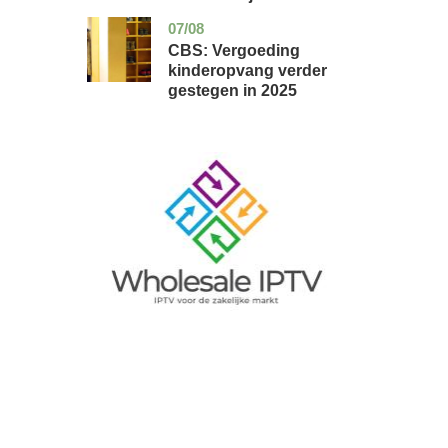
07/08
zuid-
economie
holland
CBS: Vergoeding
kinderopvang verder
gestegen in 2025
Image