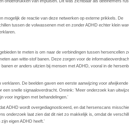
 en onderdrukken van impulsen. Dit was zichtbaar als deelnemers rust
en mogelijk de reactie van deze netwerken op externe prikkels. De
chillen tussen de volwassenen met en zonder ADHD echter klein war
erklaren.
ieden te meten is om naar de verbindingen tussen hersencellen ze
meten aan witte-stof banen. Deze zorgen voor de informatieoverdrach
banen er anders uitzien bij mensen met ADHD, vooral in de hersenba
 verklaren. De beelden gaven een eerste aanwijzing voor afwijkende i
oor een snelle signaaloverdracht. Onnink: 'Meer onderzoek kan uitwijz
jn voor ingrijpen met behandelingen.'
ee dat ADHD wordt overgediagnosticeerd, en dat hersenscans misschi
s onderzoek laat zien dat dit niet zo makkelijk is, omdat de verschil
en zijn eigen ADHD heeft.'