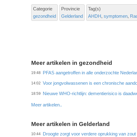
Categorie
Provincie
Tag(s)
gezondheid
Gelderland
AHDH
symptomen
Ra
Meer artikelen in gezondheid
PFAS aangetroffen in alle onderzochte Neder
19:48
Voor jongvolwassenen is een chronische aando
14:02
Nieuwe WHO-richtlijn: dementierisico is daadwe
18:59
Meer artikelen..
Meer artikelen in Gelderland
Droogte zorgt voor verdere oprukking van zout w
10:44