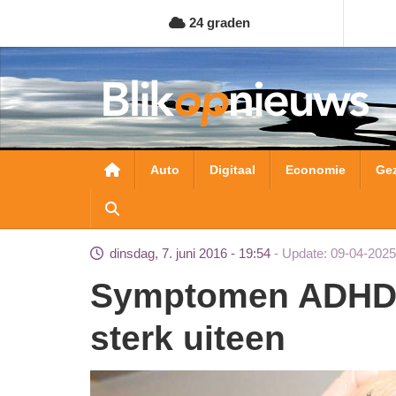
Overslaan
24 graden
en
naar
de
inhoud
gaan
Hoofdnavigatie
Auto
Digitaal
Economie
Ge
dinsdag, 7. juni 2016 - 19:54
Update: 09-04-2025
Symptomen ADHD voor volwassenen lopen
sterk uiteen