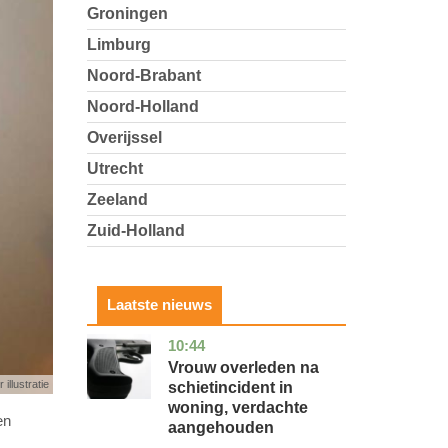
Groningen
Limburg
Noord-Brabant
Noord-Holland
Overijssel
Utrecht
Zeeland
Zuid-Holland
Laatste nieuws
10:44
zuid-
nieuws
holland
Vrouw overleden na
 illustratie
schietincident in
woning, verdachte
en
aangehouden