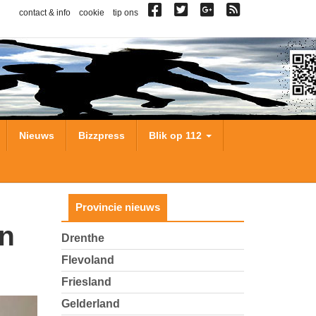
contact & info
cookie
tip ons
Nieuws
Bizzpress
Blik op 112
Provincie nieuws
Drenthe
Flevoland
Friesland
Gelderland