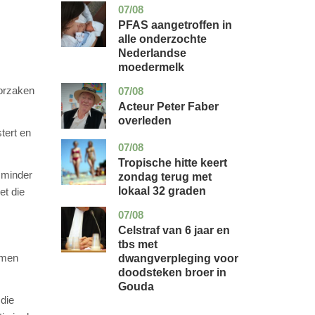
07/08
utrecht
gezondheid
PFAS aangetroffen in
alle onderzochte
Nederlandse
moedermelk
oorzaken
07/08
noord-
glossy
holland
Acteur Peter Faber
overleden
tert en
07/08
utrecht
nieuws
Tropische hitte keert
n minder
zondag terug met
lokaal 32 graden
et die
07/08
zuid-
nieuws
holland
Celstraf van 6 jaar en
tbs met
omen
dwangverpleging voor
doodsteken broer in
Gouda
die