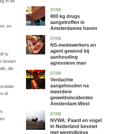
ig in de
07/08
noord-
nieuws
holland
800 kg drugs
aangetroffen in
en, en
Amsterdamse haven
07/08
flevoland
nieuws
NS-medewerkers en
agent gewond bij
lf te
aanhouding
t binnen
agressieve man
lk, die
07/08
noord-
nieuws
holland
Verdachte
aangehouden na
solatie
meerdere
en of
geweldsincidenten
Amsterdam-West
en
07/08
utrecht
nieuws
len
NVWA: Paard en vogel
in Nederland besmet
met westnijlvirus