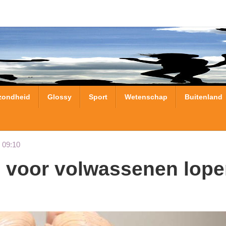
zondheid
Glossy
Sport
Wetenschap
Buitenland
 09:10