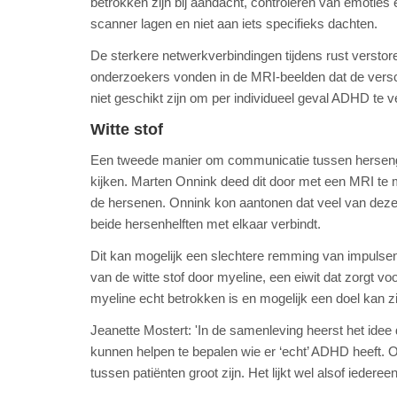
betrokken zijn bij aandacht, controleren van emoties
scanner lagen en niet aan iets specifieks dachten.
De sterkere netwerkverbindingen tijdens rust verstor
onderzoekers vonden in de MRI-beelden dat de vers
niet geschikt zijn om per individueel geval ADHD te v
Witte stof
Een tweede manier om communicatie tussen hersengeb
kijken. Marten Onnink deed dit door met een MRI te 
de hersenen. Onnink kon aantonen dat veel van deze 
beide hersenhelften met elkaar verbindt.
Dit kan mogelijk een slechtere remming van impulsen
van de witte stof door myeline, een eiwit dat zorgt v
myeline echt betrokken is en mogelijk een doel kan zi
Jeanette Mostert: 'In de samenleving heerst het id
kunnen helpen te bepalen wie er ‘echt’ ADHD heeft. On
tussen patiënten groot zijn. Het lijkt wel alsof iedere