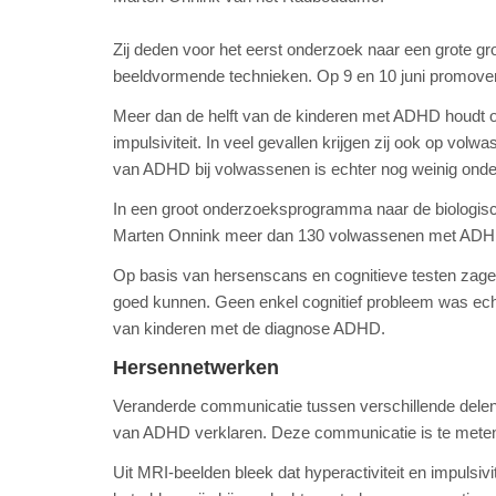
Zij deden voor het eerst onderzoek naar een grote 
beeldvormende technieken. Op 9 en 10 juni promovere
Meer dan de helft van de kinderen met ADHD houdt o
impulsiviteit. In veel gevallen krijgen zij ook op vo
van ADHD bij volwassenen is echter nog weinig ond
In een groot onderzoeksprogramma naar de biologis
Marten Onnink meer dan 130 volwassenen met AD
Op basis van hersenscans en cognitieve testen zagen z
goed kunnen. Geen enkel cognitief probleem was echte
van kinderen met de diagnose ADHD.
Hersennetwerken
Veranderde communicatie tussen verschillende del
van ADHD verklaren. Deze communicatie is te meten d
Uit MRI-beelden bleek dat hyperactiviteit en impuls