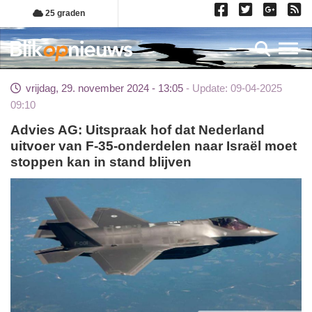
Overslaan
25 graden
en
naar
Toggl
de
inhoud
vrijdag, 29. november 2024 - 13:05
Update: 09-04-2025
gaan
09:10
Advies AG: Uitspraak hof dat Nederland
uitvoer van F-35-onderdelen naar Israël moet
stoppen kan in stand blijven