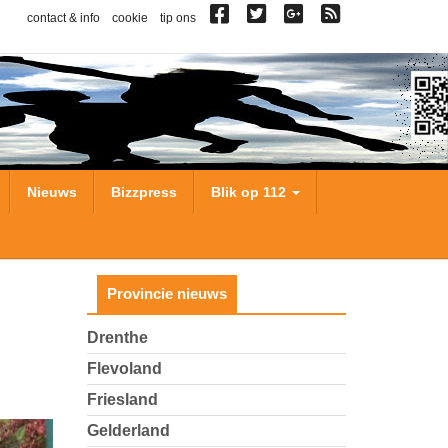
contact & info
cookie
tip ons
Nieuws
Bizzpress
Blik op 112
Provincie nieuws
Drenthe
Flevoland
Friesland
Gelderland