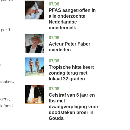
07/08
utrecht
gezondheid
PFAS aangetroffen in
alle onderzochte
Nederlandse
moedermelk
 per 1
07/08
noord-
glossy
holland
Acteur Peter Faber
overleden
07/08
utrecht
nieuws
n
Tropische hitte keert
zondag terug met
lokaal 32 graden
isaties.
07/08
zuid-
nieuws
holland
Celstraf van 6 jaar en
rgers,
tbs met
iefpost
dwangverpleging voor
doodsteken broer in
Gouda