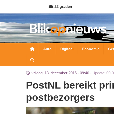
Overslaan
22 graden
en
naar
de
inhoud
gaan
Hoofdnavigatie
Auto
Digitaal
Economie
Ge
vrijdag, 18. december 2015 - 09:40
Update: 09-0
PostNL bereikt principeakkoord
postbezorgers