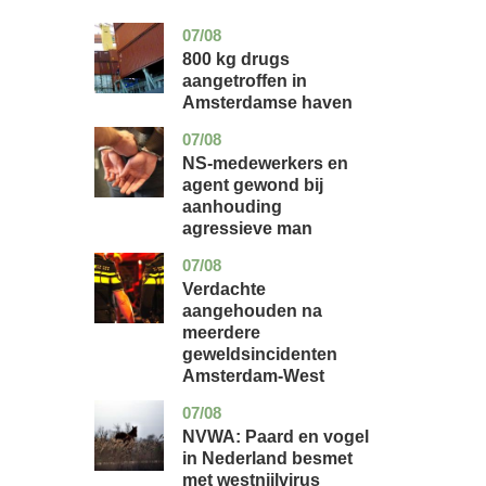
07/08
noord-
nieuws
holland
800 kg drugs
aangetroffen in
Amsterdamse haven
07/08
flevoland
nieuws
NS-medewerkers en
agent gewond bij
aanhouding
agressieve man
07/08
noord-
nieuws
holland
Verdachte
aangehouden na
meerdere
geweldsincidenten
Amsterdam-West
07/08
utrecht
nieuws
NVWA: Paard en vogel
in Nederland besmet
met westnijlvirus