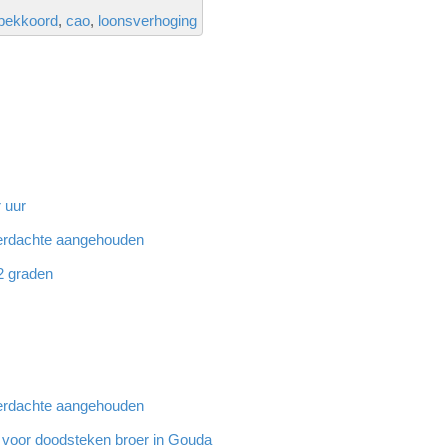
ipekkoord
cao
loonsverhoging
 uur
 verdachte aangehouden
32 graden
 verdachte aangehouden
g voor doodsteken broer in Gouda