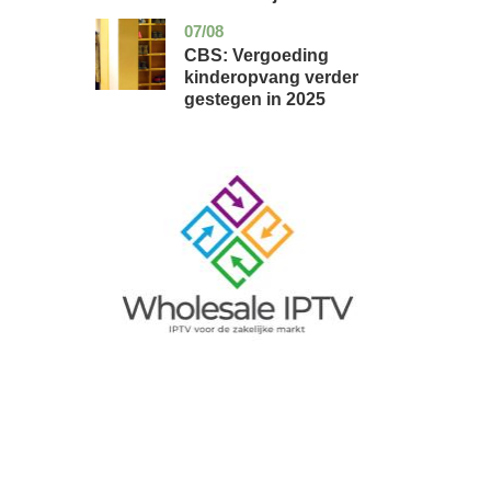
07/08
zuid-
economie
holland
CBS: Vergoeding
kinderopvang verder
gestegen in 2025
Image