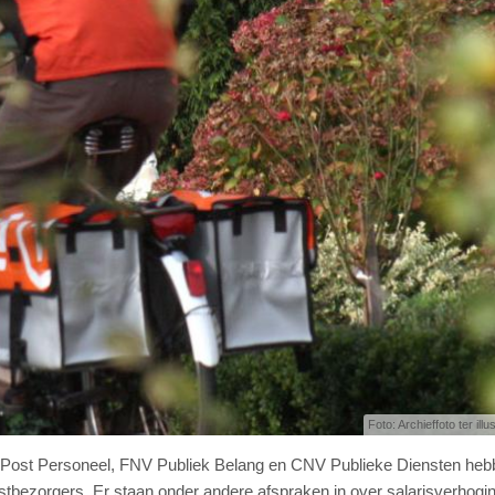
Foto: Archieffoto ter illu
 Post Personeel, FNV Publiek Belang en CNV Publieke Diensten heb
stbezorgers. Er staan onder andere afspraken in over salarisverhogi