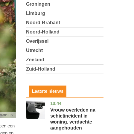
Groningen
Limburg
Noord-Brabant
Noord-Holland
Overijssel
Utrecht
Zeeland
Zuid-Holland
Laatste nieuws
10:44
zuid-
nieuws
holland
Vrouw overleden na
stratie FBF
schietincident in
woning, verdachte
ben een
aangehouden
ngen en