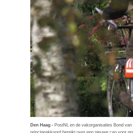
Den Haag
PostNL en de vakorganisaties Bond van
principeakkoord bereikt over een nieuwe cao voor po