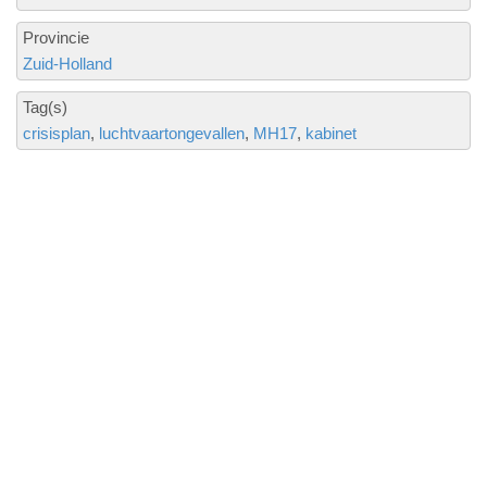
Provincie
Zuid-Holland
Tag(s)
crisisplan
luchtvaartongevallen
MH17
kabinet