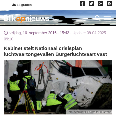
Overslaan
18 graden
en
naar
Toggl
de
inhoud
vrijdag, 16. september 2016 - 15:43
Update: 09-04-2025
gaan
09:10
Kabinet stelt Nationaal crisisplan
luchtvaartongevallen Burgerluchtvaart vast
Foto: Archief EHF/ foto ter illustratie