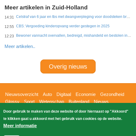
Meer artikelen in Zuid-Holland
Celstraf van 6 jaar en tbs met dwangverpleging voor doodsteken broer in Gouda
14:31
CBS: Vergoeding kinderopvang verder gestegen in 2025
12:55
Bewoner vannacht overvallen, bedreigd, mishandeld en bestolen in Leidschendam
12:23
Meer artikelen..
Overig nieuws
Hoofdnavigatie
Nieuwsoverzicht
Auto
Digitaal
Economie
Gezondheid
Glossy
Sport
Wetenschap
Buitenland
Nieuws
Bizzpress
Blik op 112
Provincies
Weekoverzicht
Door gebruik te maken van deze website of door hiernaast op "Akkoord"
Copyright Blik Op Nieuws 2026
gehost
Zoeken
te klikken gaat u akkoord met het gebruik van cookies op de website.
EK-Media.nl
door
Meer informatie