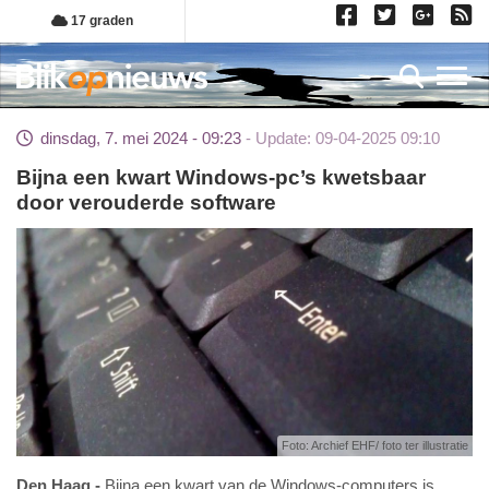
Overslaan
17 graden
en
naar
Toggl
de
inhoud
dinsdag, 7. mei 2024 - 09:23
Update: 09-04-2025 09:10
gaan
Bijna een kwart Windows-pc’s kwetsbaar
door verouderde software
Foto: Archief EHF/ foto ter illustratie
Den Haag
Bijna een kwart van de Windows-computers is