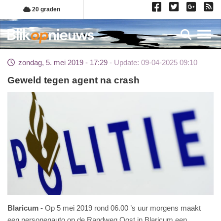
Overslaan
20 graden
en
naar
Toggl
de
inhoud
zondag, 5. mei 2019 - 17:29
Update: 09-04-2025 09:10
gaan
Geweld tegen agent na crash
Blaricum
Op 5 mei 2019 rond 06.00 ’s uur morgens maakt
een personenauto op de Randweg Oost in Blaricum een