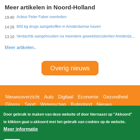
Meer artikelen in Noord-Holland
Acteur Peter Faber overleden
19:40
800 kg drugs aangetroffen in Amsterdamse haven
14:26
Verdachte aangehouden na meerdere geweldsincidenten Amsterdam-West
13:10
Meer artikelen..
Overig nieuws
Hoofdnavigatie
Nieuwsoverzicht
Auto
Digitaal
Economie
Gezondheid
Glossy
Sport
Wetenschap
Buitenland
Nieuws
Bizzpress
Blik op 112
Provincies
Weekoverzicht
Door gebruik te maken van deze website of door hiernaast op "Akkoord"
Copyright Blik Op Nieuws 2026
gehost
Zoeken
te klikken gaat u akkoord met het gebruik van cookies op de website.
EK-Media.nl
door
Meer informatie