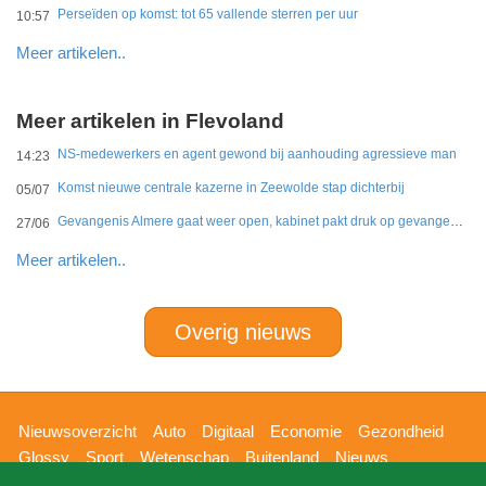
Perseïden op komst: tot 65 vallende sterren per uur
10:57
Meer artikelen..
Meer artikelen in Flevoland
NS-medewerkers en agent gewond bij aanhouding agressieve man
14:23
Komst nieuwe centrale kazerne in Zeewolde stap dichterbij
05/07
Gevangenis Almere gaat weer open, kabinet pakt druk op gevangenissen aan
27/06
Meer artikelen..
Overig nieuws
Hoofdnavigatie
Nieuwsoverzicht
Auto
Digitaal
Economie
Gezondheid
Glossy
Sport
Wetenschap
Buitenland
Nieuws
Bizzpress
Blik op 112
Provincies
Weekoverzicht