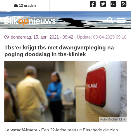
Overslaan
12 graden
en
naar
Toggl
de
inhoud
donderdag, 15. april 2021 - 09:42
Update: 09-04-2025 09:10
gaan
Tbs'er krijgt tbs met dwangverpleging na
poging doodslag in tbs-kliniek
Foto: Archief EHF
Lelystad/Almere
Een 32-jarige man uit Enschede die zich