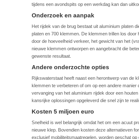
tijdens een avondspits op een werkdag kan dan uitk
Onderzoek en aanpak
Het rijdek van de brug bestaat uit aluminium platen 
platen en 700 klemmen. De klemmen trillen los door he
door de hoeveelheid verkeer, het gewicht van het (vra
nieuwe klemmen ontworpen en aangebracht die beter b
gewenste resultaat.
Andere onderzochte opties
Rijkswaterstaat heeft naast een herontwerp van de 
klemmen te verbeteren of om op een andere manier d
vervanging van het aluminium rijdek door een houten r
kansrijke oplossingen opgeleverd die snel zijn te real
Kosten 5 miljoen euro
Snelheid is wel belangrijk omdat het om een acuut pr
nieuwe klep. Bovendien kosten deze alternatieven fo
exclusief mobiliteitsmaatregelen, worden geschat op c