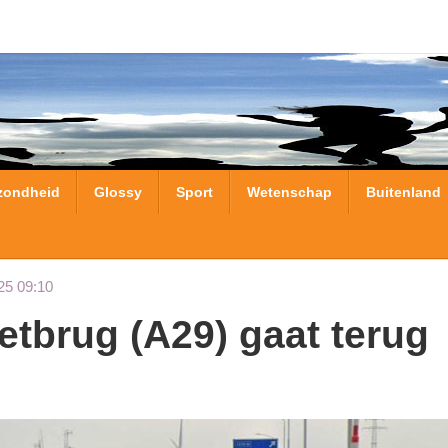
zondheid
Glossy
Sport
Wetenschap
Buitenland
25 09:10