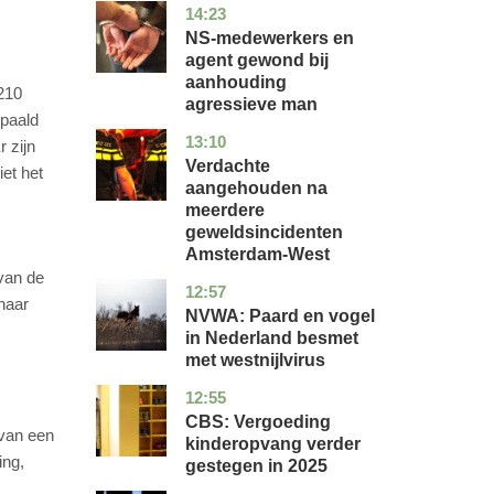
14:23
flevoland
nieuws
NS-medewerkers en
agent gewond bij
aanhouding
 210
agressieve man
epaald
13:10
noord-
nieuws
 zijn
holland
Verdachte
et het
aangehouden na
meerdere
geweldsincidenten
Amsterdam-West
van de
12:57
utrecht
nieuws
naar
NVWA: Paard en vogel
in Nederland besmet
met westnijlvirus
12:55
zuid-
economie
holland
CBS: Vergoeding
 van een
kinderopvang verder
ing,
gestegen in 2025