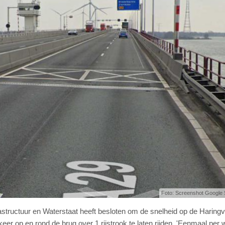
Foto: Screenshot Google 
structuur en Waterstaat heeft besloten om de snelheid op de Haringv
keer op en rond de brug over 1 rijstrook te laten rijden. 'Eenmaal per