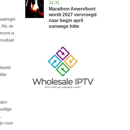
12:31
utrecht
nieuws
Marathon Amersfoort
wordt 2027 vervroegd
aatregel
naar begin april
. Als de
vanwege hitte
oment is
esultaat
Image
gbeeld
itie
rden
huidige
,
jn voor