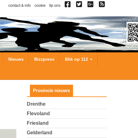
contact & info
cookie
tip ons
Nieuws
Bizzpress
Blik op 112
Provincie nieuws
Drenthe
Flevoland
Friesland
Gelderland