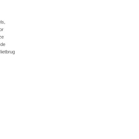
ls,
or
ze
 de
lietbrug