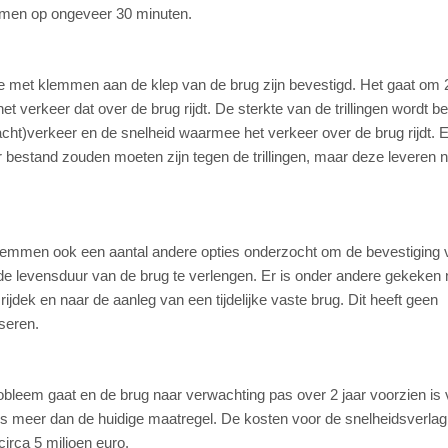
omen op ongeveer 30 minuten.
die met klemmen aan de klep van de brug zijn bevestigd. Het gaat om
t verkeer dat over de brug rijdt. De sterkte van de trillingen wordt b
cht)verkeer en de snelheid waarmee het verkeer over de brug rijdt. Er
estand zouden moeten zijn tegen de trillingen, maar deze leveren ni
klemmen ook een aantal andere opties onderzocht om de bevestiging 
e levensduur van de brug te verlengen. Er is onder andere gekeken 
ijdek en naar de aanleg van een tijdelijke vaste brug. Dit heeft geen
iseren.
obleem gaat en de brug naar verwachting pas over 2 jaar voorzien is
rs meer dan de huidige maatregel. De kosten voor de snelheidsverlag
irca 5 miljoen euro.