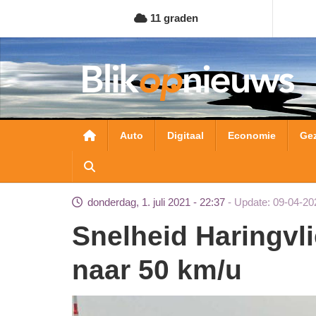
Overslaan
11 graden
en
naar
de
inhoud
gaan
Hoofdnavigatie
Auto
Digitaal
Economie
Ge
donderdag, 1. juli 2021 - 22:37
Update: 09-04-20
Snelheid Haringvlietbrug (A29) gaat terug
naar 50 km/u