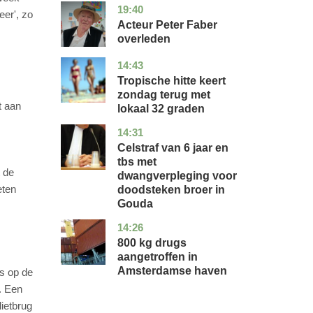
19:40
noord-
glossy
eer', zo
holland
Acteur Peter Faber
overleden
14:43
utrecht
nieuws
Tropische hitte keert
zondag terug met
t aan
lokaal 32 graden
14:31
zuid-
nieuws
holland
Celstraf van 6 jaar en
tbs met
t de
dwangverpleging voor
eten
doodsteken broer in
Gouda
14:26
noord-
nieuws
holland
800 kg drugs
aangetroffen in
Amsterdamse haven
es op de
. Een
lietbrug