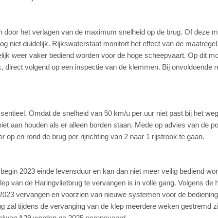
eren door het verlagen van de maximum snelheid op de brug. Of deze m
g niet duidelijk. Rijkswaterstaat monitort het effect van de maatregel
mogelijk weer vaker bediend worden voor de hoge scheepvaart. Op dit m
, direct volgend op een inspectie van de klemmen. Bij onvoldoende r
sentieel. Omdat de snelheid van 50 km/u per uur niet past bij het we
iet aan houden als er alleen borden staan. Mede op advies van de pol
op en rond de brug per rijrichting van 2 naar 1 rijstrook te gaan.
 begin 2023 einde levensduur en kan dan niet meer veilig bediend wo
p van de Haringvlietbrug te vervangen is in volle gang. Volgens de 
o 2023 vervangen en voorzien van nieuwe systemen voor de bediening
ug zal tijdens de vervanging van de klep meerdere weken gestremd zi
nelweg A29 worden na 2025 gerenoveerd.