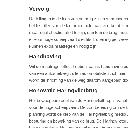
Vervolg
De trillingen in de klep van de brug zullen vermind
het lostrillen van de klemmen helemaal voorkomt is no
maatregel effectief blijkt te zijn, dan kan de brug 
er voor hoge scheepvaart slechts 1 opening per week
kunnen extra maatregelen nodig zijn.
Handhaving
Wil de maatregel effect hebben, dan is handhaving es
van een autosnelweg zullen automobilisten zich hier n
wordt de inrichting van de weg daarom aangepast door 
Renovatie Haringvlietbrug
Het beweegbare deel van de Haringvlietbrug is vanaf
voor de hoge scheepvaart. De voorbereiding om de kle
planning wordt de klep van de Haringvlietbrug medi
besturing en bewaking van de brug. De Haringvlietbr
het wegverkeer. Het vaste deel van de brug en de s