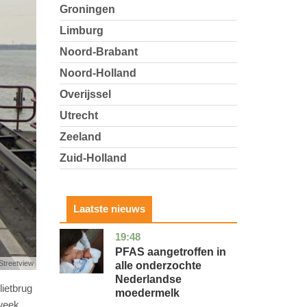
Groningen
Limburg
Noord-Brabant
Noord-Holland
Overijssel
Utrecht
Zeeland
Zuid-Holland
Laatste nieuws
19:48
utrecht
gezondheid
PFAS aangetroffen in
Streetview
alle onderzochte
Nederlandse
lietbrug
moedermelk
 week