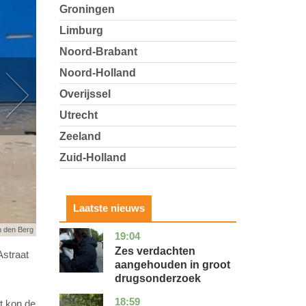
Groningen
Limburg
Noord-Brabant
Noord-Holland
Overijssel
Utrecht
Zeeland
Zuid-Holland
Laatste nieuws
n den Berg
19:04
zuid-
nieuws
holland
Zes verdachten
Astraat
aangehouden in groot
drugsonderzoek
18:59
drenthe
nieuws
t kon de