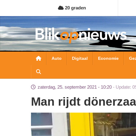
Overslaan
20 graden
en
naar
de
inhoud
gaan
Hoofdnavigatie
Auto
Digitaal
Economie
Ge
zaterdag, 25. september 2021 - 10:20
Update: 0
Man rijdt dönerza