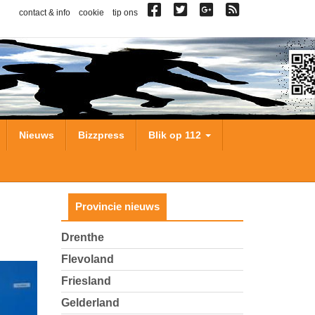
contact & info
cookie
tip ons
Nieuws
Bizzpress
Blik op 112
Provincie nieuws
Drenthe
Flevoland
Friesland
Gelderland