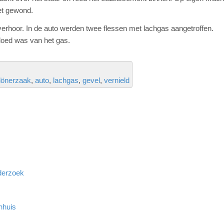
et gewond.
verhoor. In de auto werden twee flessen met lachgas aangetroffen.
loed was van het gas.
dönerzaak
auto
lachgas
gevel
vernield
derzoek
nhuis