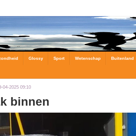
zondheid
Glossy
Sport
Wetenschap
Buitenland
9-04-2025 09:10
ak binnen