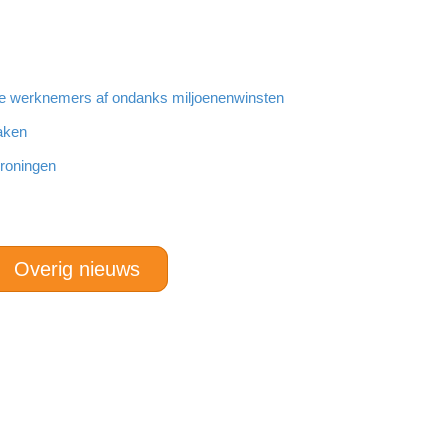
e werknemers af ondanks miljoenenwinsten
maken
Groningen
Overig nieuws