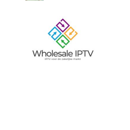
Image