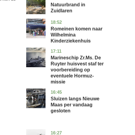
Natuurbrand in
Zuidlaren
18:52
utrecht
nieuws
Romeinen komen naar
Wilhelmina
Kinderziekenhuis
17:11
zuid-
nieuws
holland
Marineschip Zr.Ms. De
Ruyter huisvest staf ter
voorbereiding op
eventuele Hormuz-
missie
16:45
zuid-
nieuws
holland
Sluizen langs Nieuwe
Maas per vandaag
gesloten
16:27
limburg
nieuws