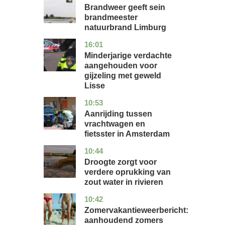
Brandweer geeft sein
brandmeester
natuurbrand Limburg
16:01
zuid-
nieuws
holland
Minderjarige verdachte
aangehouden voor
gijzeling met geweld
Lisse
10:53
noord-
nieuws
holland
Aanrijding tussen
vrachtwagen en
fietsster in Amsterdam
10:44
gelderland
nieuws
Droogte zorgt voor
verdere oprukking van
zout water in rivieren
10:42
utrecht
nieuws
Zomervakantieweerbericht:
aanhoudend zomers