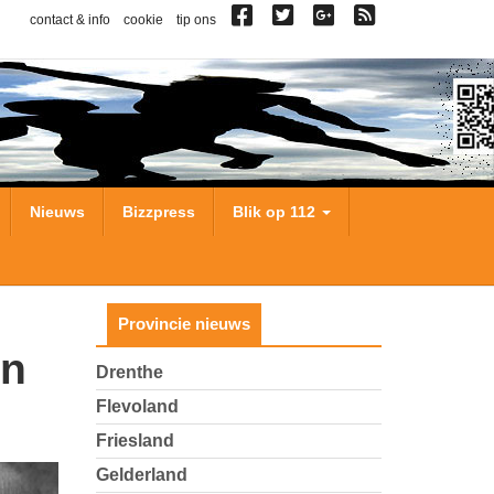
contact & info
cookie
tip ons
Nieuws
Bizzpress
Blik op 112
Provincie nieuws
Drenthe
Flevoland
Friesland
Gelderland