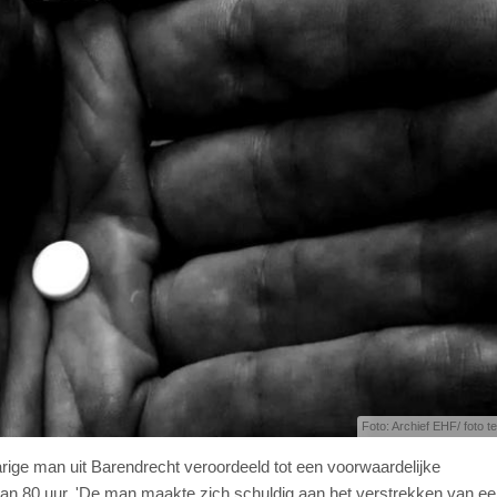
Foto: Archief EHF/ foto ter
rige man uit Barendrecht veroordeeld tot een voorwaardelijke
an 80 uur. 'De man maakte zich schuldig aan het verstrekken van e