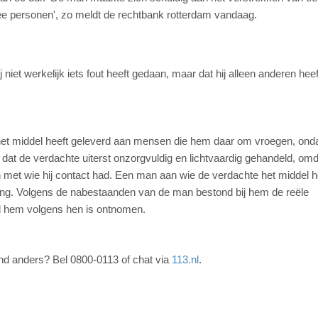
wee personen', zo meldt de rechtbank rotterdam vandaag.
niet werkelijk iets fout heeft gedaan, maar dat hij alleen anderen heef
ij het middel heeft geleverd aan mensen die hem daar om vroegen, ond
j dat de verdachte uiterst onzorgvuldig en lichtvaardig gehandeld, omda
met wie hij contact had. Een man aan wie de verdachte het middel h
ling. Volgens de nabestaanden van de man bestond bij hem de reële
eid hem volgens hen is ontnomen.
and anders? Bel 0800-0113 of chat via
113.nl
.