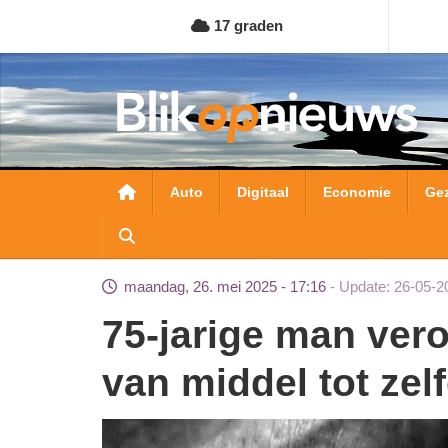
Overslaan
17 graden
en
naar
de
inhoud
gaan
Hoofdnavigatie
Auto
Digitaal
Economie
Ge
maandag, 26. mei 2025 - 17:16
Update: 26-05-2
75-jarige man veroordeeld voor verstrekken
van middel tot zel