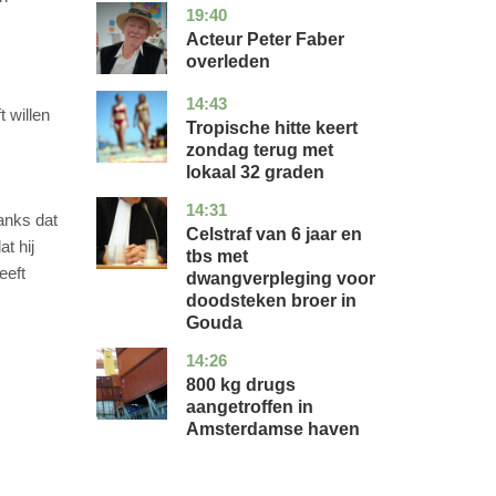
19:40
noord-
glossy
holland
Acteur Peter Faber
overleden
14:43
utrecht
nieuws
t willen
Tropische hitte keert
zondag terug met
lokaal 32 graden
14:31
zuid-
nieuws
anks dat
holland
Celstraf van 6 jaar en
t hij
tbs met
eeft
dwangverpleging voor
doodsteken broer in
Gouda
14:26
noord-
nieuws
holland
800 kg drugs
aangetroffen in
Amsterdamse haven