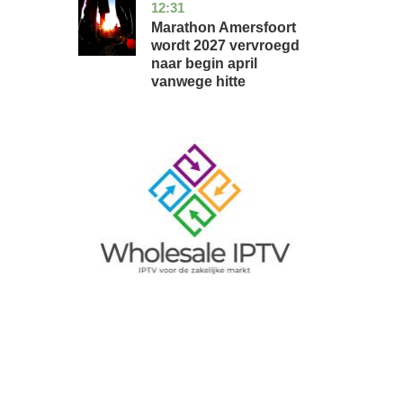
12:31
utrecht
nieuws
Marathon Amersfoort
wordt 2027 vervroegd
naar begin april
vanwege hitte
Image