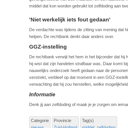
middel dat kon worden gebruikt tot zelfdoding aan t
'Niet werkelijk iets fout gedaan'
De verdachte was tijdens de zitting van mening dat hij 
helpen. De rechtbank denkt daar anders over.
GGZ-instelling
De rechtbank verwijt het hem in het bijzonder dat h
hij wist dat zijn handelen strafbaar was. Daar komt bi
nauwelijks onderzoek heeft gedaan naar de personen 
verstrekt, verbleef op dat moment in een GGZ-instel
verwachting dat hij zou herstellen, welke mogelijkh
Informatie
Denk jij aan zelfdoding of maak je je zorgen om iem
Categorie
Provincie
Tag(s)
nieuws
Zuid-Holland
middel
zelfdoding