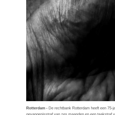
Rotterdam
De rechtbank Rotterdam heeft een 75-ja
gevangenisstraf van zes maanden en een taakstraf v