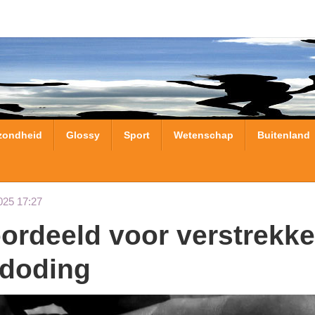
zondheid
Glossy
Sport
Wetenschap
Buitenland
025 17:27
fdoding