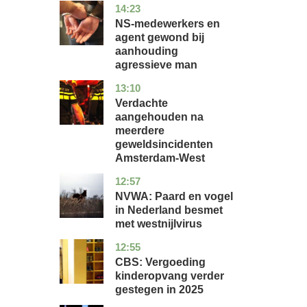
14:23
flevoland
nieuws
NS-medewerkers en
agent gewond bij
aanhouding
agressieve man
13:10
noord-
nieuws
holland
Verdachte
aangehouden na
meerdere
geweldsincidenten
Amsterdam-West
12:57
utrecht
nieuws
NVWA: Paard en vogel
in Nederland besmet
met westnijlvirus
12:55
zuid-
economie
holland
CBS: Vergoeding
kinderopvang verder
gestegen in 2025