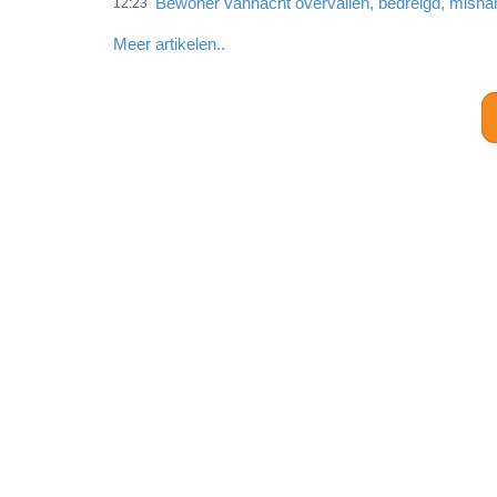
Bewoner vannacht overvallen, bedreigd, misha
12:23
Meer artikelen..