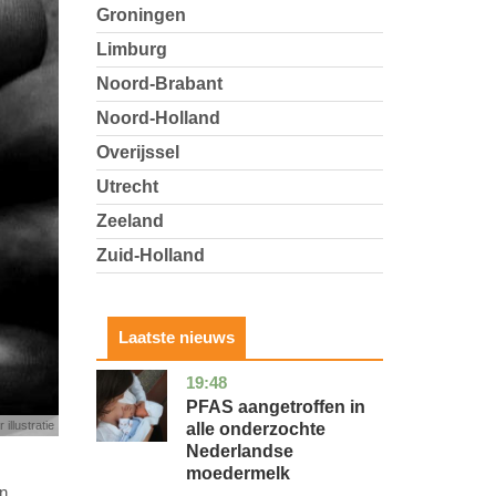
Groningen
Limburg
Noord-Brabant
Noord-Holland
Overijssel
Utrecht
Zeeland
Zuid-Holland
Laatste nieuws
19:48
utrecht
gezondheid
PFAS aangetroffen in
 illustratie
alle onderzochte
Nederlandse
moedermelk
en