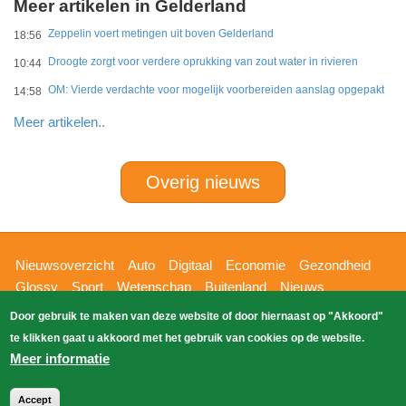
Meer artikelen in Gelderland
Zeppelin voert metingen uit boven Gelderland
18:56
Droogte zorgt voor verdere oprukking van zout water in rivieren
10:44
OM: Vierde verdachte voor mogelijk voorbereiden aanslag opgepakt
14:58
Meer artikelen..
Overig nieuws
Hoofdnavigatie
Nieuwsoverzicht
Auto
Digitaal
Economie
Gezondheid
Glossy
Sport
Wetenschap
Buitenland
Nieuws
Bizzpress
Blik op 112
Provincies
Weekoverzicht
Door gebruik te maken van deze website of door hiernaast op "Akkoord"
Copyright Blik Op Nieuws 2026
gehost
Zoeken
te klikken gaat u akkoord met het gebruik van cookies op de website.
EK-Media.nl
door
Meer informatie
Accept