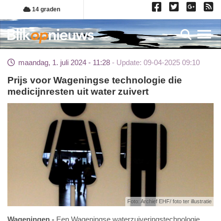
Overslaan
14 graden
en
naar
Toggl
de
inhoud
maandag, 1. juli 2024 - 11:28
Update: 09-04-2025 09:10
gaan
Prijs voor Wageningse technologie die
medicijnresten uit water zuivert
Foto: Archief EHF/ foto ter illustratie
Wageningen
Een Wageningse waterzuiveringstechnologie