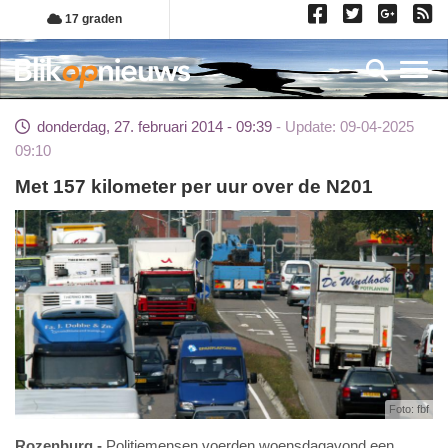
Overslaan
17 graden
en
naar
Toggl
de
inhoud
donderdag, 27. februari 2014 - 09:39
Update: 09-04-2025
gaan
09:10
Met 157 kilometer per uur over de N201
Foto: fbf
Rozenburg
Politiemensen voerden woensdagavond een