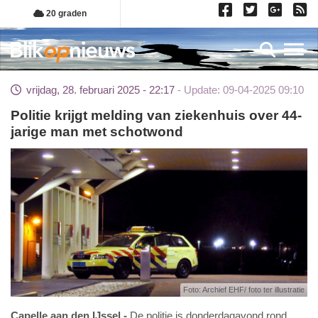
Overslaan
20 graden
en
naar
Toggl
de
inhoud
vrijdag, 28. februari 2025 - 22:17
Update: 09-04-2025 09:10
gaan
Politie krijgt melding van ziekenhuis over 44-
jarige man met schotwond
Foto: Archief EHF/ foto ter illustratie
Capelle aan den IJssel
De politie is donderdagavond rond