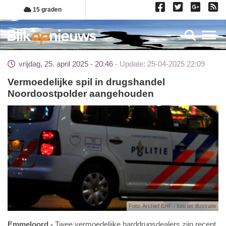
Overslaan
15 graden
en
naar
Toggl
de
inhoud
vrijdag, 25. april 2025 - 20:46
Update: 25-04-2025 22:09
gaan
Vermoedelijke spil in drugshandel
Noordoostpolder aangehouden
Foto: Archief EHF / foto ter illustratie
Emmeloord
Twee vermoedelijke harddrugsdealers zijn recent