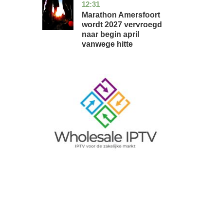
12:31
utrecht
nieuws
Marathon Amersfoort
wordt 2027 vervroegd
naar begin april
vanwege hitte
Image