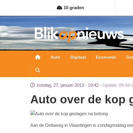
Overslaan
10 graden
en
naar
de
inhoud
gaan
Hoofdnavigatie
Auto
Digitaal
Economie
Ge
zondag, 27. januari 2013 - 19:42
Update: 09-04-
Auto over de kop
Aan de Deltaweg in Vlaardingen is zondagmiddag een