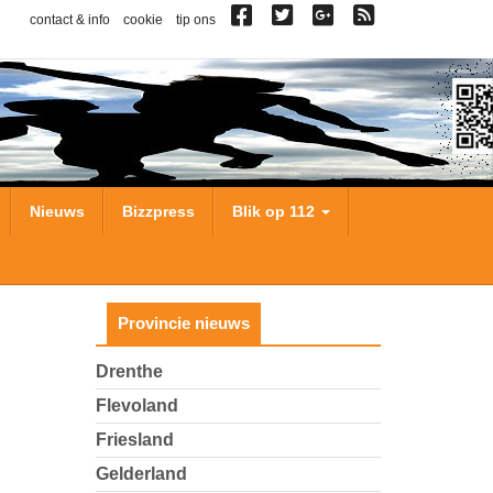
contact & info
cookie
tip ons
Nieuws
Bizzpress
Blik op 112
Provincie nieuws
Drenthe
Flevoland
Friesland
Gelderland