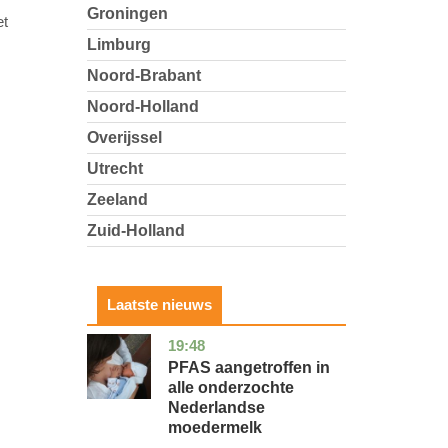
Groningen
et
Limburg
Noord-Brabant
Noord-Holland
Overijssel
Utrecht
Zeeland
Zuid-Holland
Laatste nieuws
19:48
utrecht
gezondheid
PFAS aangetroffen in
alle onderzochte
Nederlandse
moedermelk