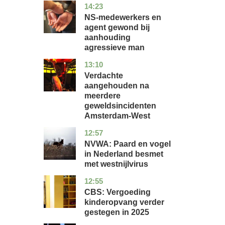
14:23
flevoland
nieuws
NS-medewerkers en
agent gewond bij
aanhouding
agressieve man
13:10
noord-
nieuws
holland
Verdachte
aangehouden na
meerdere
geweldsincidenten
Amsterdam-West
12:57
utrecht
nieuws
NVWA: Paard en vogel
in Nederland besmet
met westnijlvirus
12:55
zuid-
economie
holland
CBS: Vergoeding
kinderopvang verder
gestegen in 2025