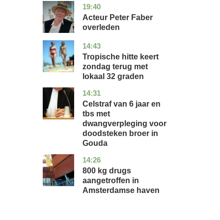
19:40
noord-
glossy
holland
Acteur Peter Faber
overleden
14:43
utrecht
nieuws
Tropische hitte keert
zondag terug met
lokaal 32 graden
14:31
zuid-
nieuws
holland
Celstraf van 6 jaar en
tbs met
dwangverpleging voor
doodsteken broer in
Gouda
14:26
noord-
nieuws
holland
800 kg drugs
aangetroffen in
Amsterdamse haven