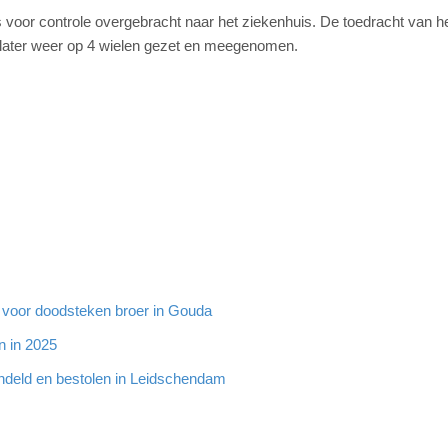
s voor controle overgebracht naar het ziekenhuis. De toedracht van h
o later weer op 4 wielen gezet en meegenomen.
g voor doodsteken broer in Gouda
n in 2025
ndeld en bestolen in Leidschendam