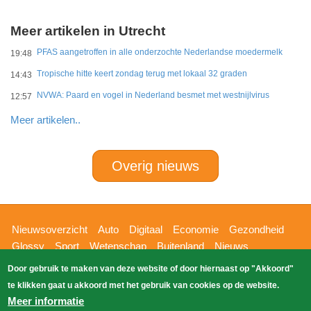
Meer artikelen in Utrecht
PFAS aangetroffen in alle onderzochte Nederlandse moedermelk
19:48
Tropische hitte keert zondag terug met lokaal 32 graden
14:43
NVWA: Paard en vogel in Nederland besmet met westnijlvirus
12:57
Meer artikelen..
Overig nieuws
Hoofdnavigatie
Nieuwsoverzicht
Auto
Digitaal
Economie
Gezondheid
Glossy
Sport
Wetenschap
Buitenland
Nieuws
Bizzpress
Blik op 112
Provincies
Weekoverzicht
Door gebruik te maken van deze website of door hiernaast op "Akkoord"
Copyright Blik Op Nieuws 2026
gehost
Zoeken
te klikken gaat u akkoord met het gebruik van cookies op de website.
EK-Media.nl
door
Meer informatie