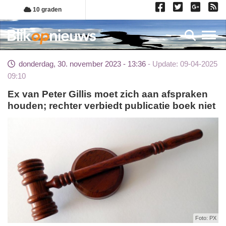
Overslaan
10 graden
en
naar
Toggl
de
inhoud
donderdag, 30. november 2023 - 13:36
Update: 09-04-2025
gaan
09:10
Ex van Peter Gillis moet zich aan afspraken
houden; rechter verbiedt publicatie boek niet
Foto: PX