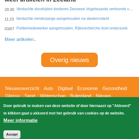
Verdachte doodrijden kinderen Zeeuwse Vogelwaarde vertoonde veel vaker onverantwoord rijgedrag
20:30
Verdachte minderjarige aangehouden na steekincident
11:23
Politiemedewerker aangehouden, Rijksrecherche doet onderzoek
03/07
Meer artikelen..
Overig nieuws
Hoofdnavigatie
Nieuwsoverzicht
Auto
Digitaal
Economie
Gezondheid
Glossy
Sport
Wetenschap
Buitenland
Nieuws
Bizzpress
Blik op 112
Provincies
Weekoverzicht
Door gebruik te maken van deze website of door hiernaast op "Akkoord"
Copyright Blik Op Nieuws 2026
gehost
Zoeken
te klikken gaat u akkoord met het gebruik van cookies op de website.
EK-Media.nl
door
Meer informatie
Accept