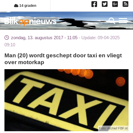
Overslaan
14 graden
en
naar
Toggl
de
inhoud
zondag, 13. augustus 2017 - 11:05
Update: 09-04-2025
gaan
09:10
Man (20) wordt geschept door taxi en vliegt
over motorkap
Foto: Archief FBF.nl