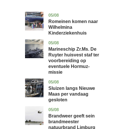
05/08
utrecht
nieuws
Romeinen komen naar
Wilhelmina
Kinderziekenhuis
05/08
zuid-
nieuws
holland
Marineschip Zr.Ms. De
Ruyter huisvest staf ter
voorbereiding op
eventuele Hormuz-
missie
05/08
zuid-
nieuws
holland
Sluizen langs Nieuwe
Maas per vandaag
gesloten
05/08
limburg
nieuws
Brandweer geeft sein
brandmeester
natuurbrand Limburg