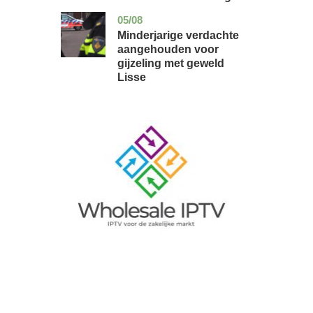
05/08
zuid-
nieuws
holland
Minderjarige verdachte
aangehouden voor
gijzeling met geweld
Lisse
Image