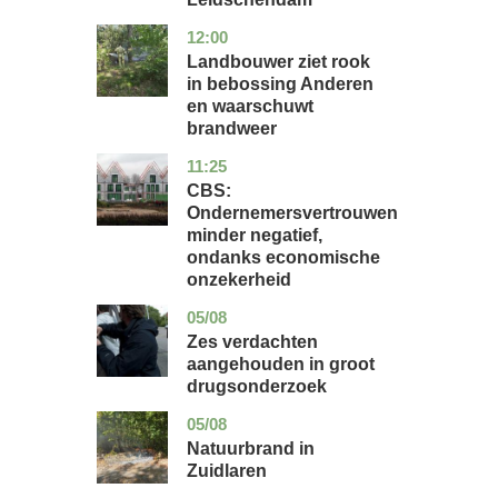
12:00
drenthe
nieuws
Landbouwer ziet rook
in bebossing Anderen
en waarschuwt
brandweer
11:25
zuid-
economie
holland
CBS:
Ondernemersvertrouwen
minder negatief,
ondanks economische
onzekerheid
05/08
zuid-
nieuws
holland
Zes verdachten
aangehouden in groot
drugsonderzoek
05/08
drenthe
nieuws
Natuurbrand in
Zuidlaren