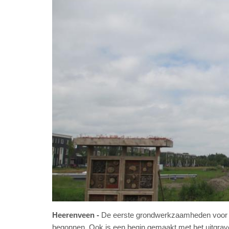
Heerenveen
De eerste grondwerkzaamheden voor d
begonnen. Ook is een begin gemaakt met het uitgrav