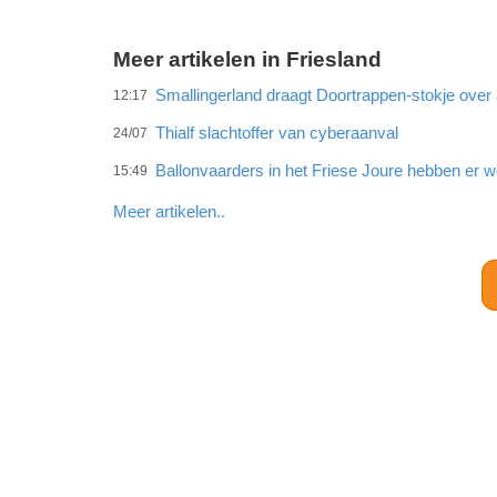
Meer artikelen in Friesland
Smallingerland draagt Doortrappen-stokje ove
12:17
Thialf slachtoffer van cyberaanval
24/07
Ballonvaarders in het Friese Joure hebben er w
15:49
Meer artikelen..