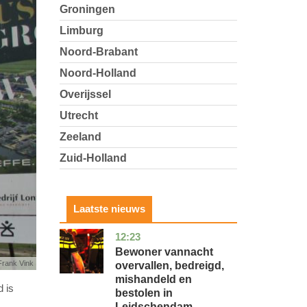
Groningen
Limburg
Noord-Brabant
Noord-Holland
Overijssel
Utrecht
Zeeland
Zuid-Holland
Laatste nieuws
12:23
zuid-
nieuws
holland
Bewoner vannacht
Frank Vink
overvallen, bedreigd,
mishandeld en
 is
bestolen in
Leidschendam