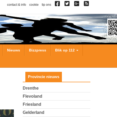
contact & info
cookie
tip ons
Nieuws
Bizzpress
Blik op 112
Provincie nieuws
Drenthe
Flevoland
Friesland
Gelderland