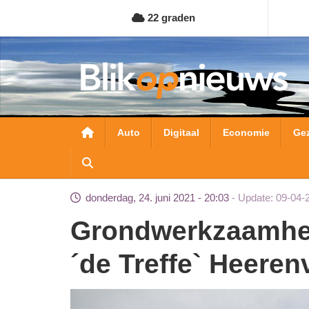
Overslaan
22 graden
en
naar
de
inhoud
gaan
Hoofdnavigatie
Auto
Digitaal
Economie
Ge
donderdag, 24. juni 2021 - 20:03
Update: 09-04-
Grondwerkzaamheden nieuwbouw project
´de Treffe` Heere