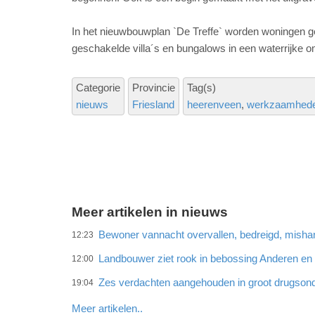
In het nieuwbouwplan `De Treffe` worden woningen g
geschakelde villa´s en bungalows in een waterrijke 
Categorie
Provincie
Tag(s)
nieuws
Friesland
heerenveen
werkzaamhed
Meer artikelen in nieuws
Bewoner vannacht overvallen, bedreigd, misha
12:23
Landbouwer ziet rook in bebossing Anderen e
12:00
Zes verdachten aangehouden in groot drugson
19:04
Meer artikelen..