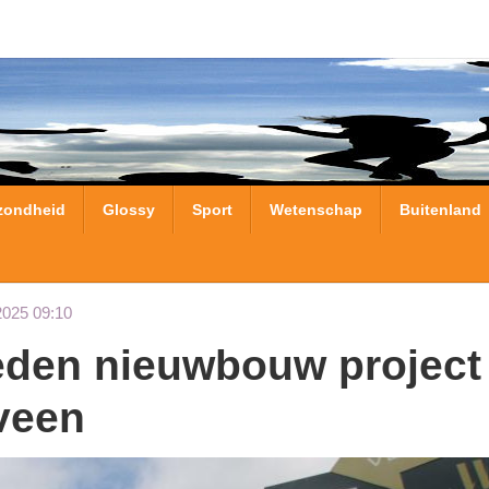
zondheid
Glossy
Sport
Wetenschap
Buitenland
2025 09:10
nveen