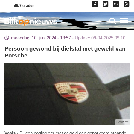
Overslaan
7 graden
en
naar
Toggl
de
inhoud
maandag, 10. juni 2024 - 18:57
Update: 09-04-2025 09:10
gaan
Persoon gewond bij diefstal met geweld van
Porsche
Foto: fbf
Vaals
Bij een poging om met geweld een geparkeerd staande