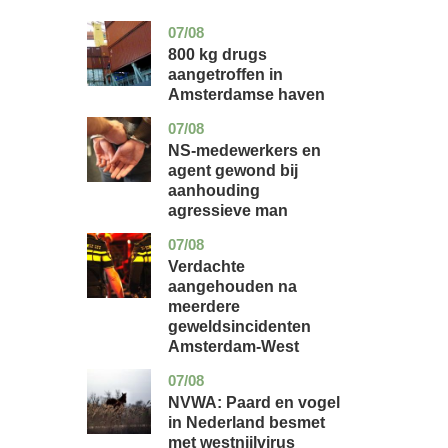
07/08
noord-
nieuws
holland
800 kg drugs
aangetroffen in
Amsterdamse haven
07/08
flevoland
nieuws
NS-medewerkers en
agent gewond bij
aanhouding
agressieve man
07/08
noord-
nieuws
holland
Verdachte
aangehouden na
meerdere
geweldsincidenten
Amsterdam-West
07/08
utrecht
nieuws
NVWA: Paard en vogel
in Nederland besmet
met westnijlvirus