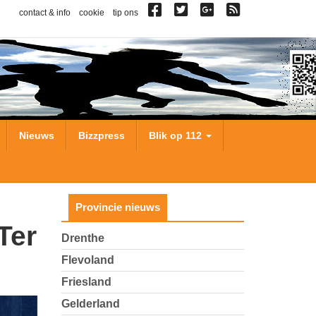
contact & info
cookie
tip ons
Nieuws
Bizzpress
Blik op 112
Provincie nieuws
Drenthe
Flevoland
Friesland
Gelderland