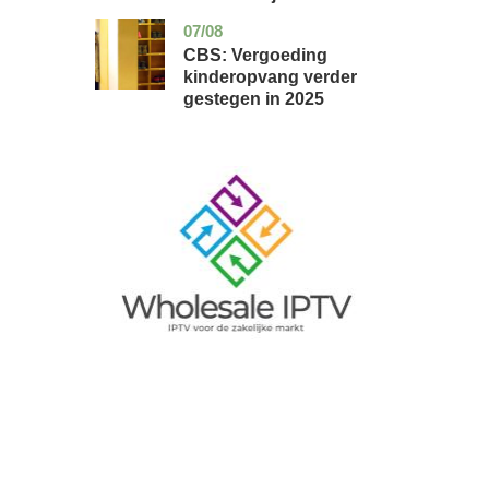
07/08
zuid-
economie
holland
CBS: Vergoeding
kinderopvang verder
gestegen in 2025
Image