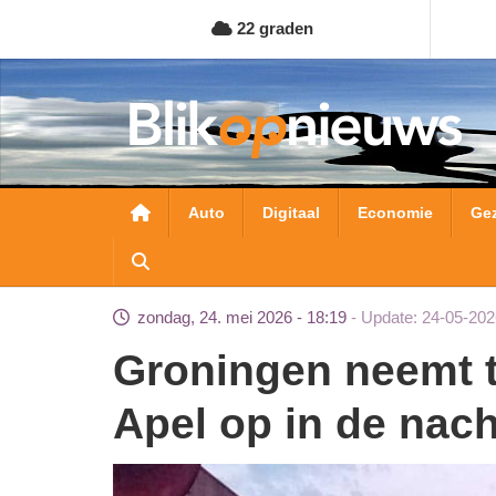
Overslaan
22 graden
en
naar
de
inhoud
gaan
Hoofdnavigatie
Auto
Digitaal
Economie
Ge
zondag, 24. mei 2026 - 18:19
Update: 24-05-202
Groningen neemt tijdelijk asielzoekers uit Ter
Apel op in de nac