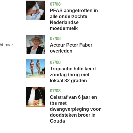
07/08
utrecht
gezondheid
PFAS aangetroffen in
alle onderzochte
Nederlandse
moedermelk
07/08
noord-
glossy
holland
ht naar
Acteur Peter Faber
overleden
07/08
utrecht
nieuws
Tropische hitte keert
zondag terug met
lokaal 32 graden
07/08
zuid-
nieuws
holland
Celstraf van 6 jaar en
tbs met
dwangverpleging voor
doodsteken broer in
Gouda