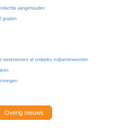
 verdachte aangehouden
32 graden
e werknemers af ondanks miljoenenwinsten
maken
Groningen
Overig nieuws