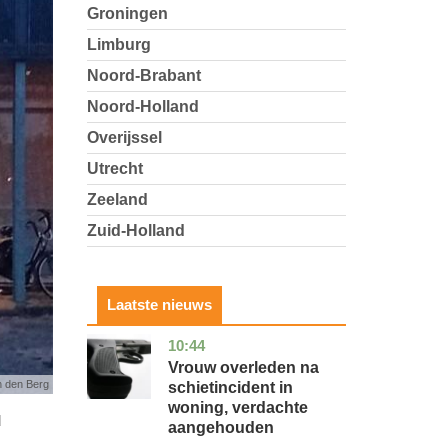
Groningen
Limburg
Noord-Brabant
Noord-Holland
Overijssel
Utrecht
Zeeland
Zuid-Holland
Laatste nieuws
10:44
zuid-
nieuws
holland
Vrouw overleden na
n den Berg
schietincident in
woning, verdachte
d
aangehouden