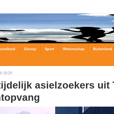
zondheid
Glossy
Sport
Wetenschap
Buitenland
6 18:29
htopvang