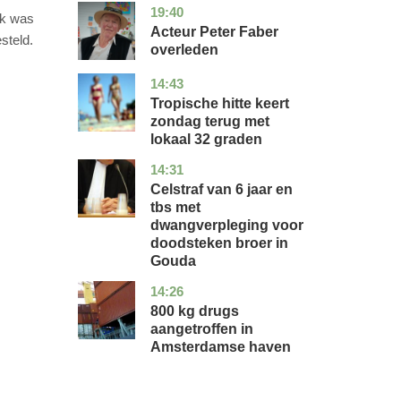
19:40
noord-
glossy
rk was
holland
Acteur Peter Faber
steld.
overleden
14:43
utrecht
nieuws
Tropische hitte keert
zondag terug met
lokaal 32 graden
14:31
zuid-
nieuws
holland
Celstraf van 6 jaar en
tbs met
dwangverpleging voor
doodsteken broer in
Gouda
14:26
noord-
nieuws
holland
800 kg drugs
aangetroffen in
Amsterdamse haven