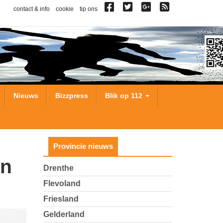
contact & info
cookie
tip ons
Nieuws
Bizzpress
Blik op 112
Provincie nieuws
Drenthe
Flevoland
Friesland
Gelderland