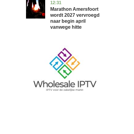
12:31
utrecht
nieuws
Marathon Amersfoort
wordt 2027 vervroegd
naar begin april
vanwege hitte
Image