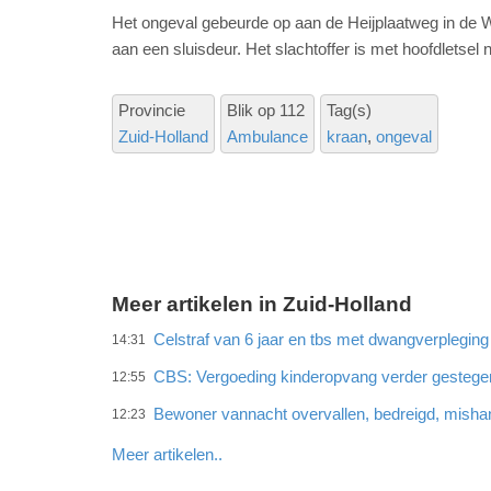
Het ongeval gebeurde op aan de Heijplaatweg in de W
aan een sluisdeur. Het slachtoffer is met hoofdletsel
Provincie
Blik op 112
Tag(s)
Zuid-Holland
Ambulance
kraan
ongeval
Meer artikelen in Zuid-Holland
Celstraf van 6 jaar en tbs met dwangverplegin
14:31
CBS: Vergoeding kinderopvang verder gestege
12:55
Bewoner vannacht overvallen, bedreigd, misha
12:23
Meer artikelen..