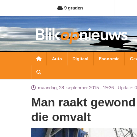
Overslaan
9 graden
en
naar
de
inhoud
gaan
Hoofdnavigatie
Auto
Digitaal
Economie
Ge
maandag, 28. september 2015 - 19:36
Update: 
Man raakt gewond in Waalhaven door kraan
die omvalt