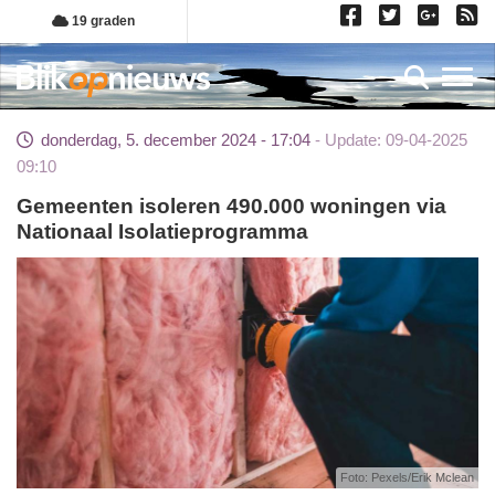
Overslaan
19 graden
en
naar
Toggl
de
inhoud
donderdag, 5. december 2024 - 17:04
Update: 09-04-2025
gaan
09:10
Gemeenten isoleren 490.000 woningen via
Nationaal Isolatieprogramma
Foto: Pexels/Erik Mclean