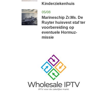
Kinderziekenhuis
05/08
zuid-
nieuws
holland
Marineschip Zr.Ms. De
Ruyter huisvest staf ter
voorbereiding op
eventuele Hormuz-
missie
Image