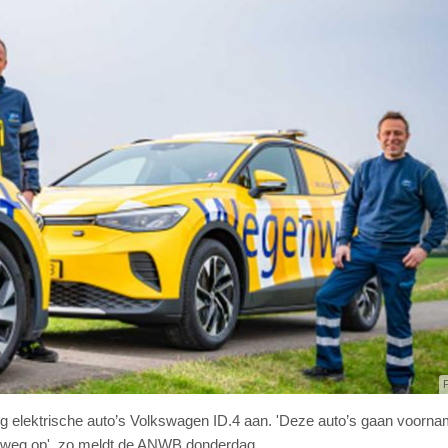
F
elektrische auto’s Volkswagen ID.4 aan. 'Deze auto’s gaan voorname
de weg op', zo meldt de ANWB donderdag.