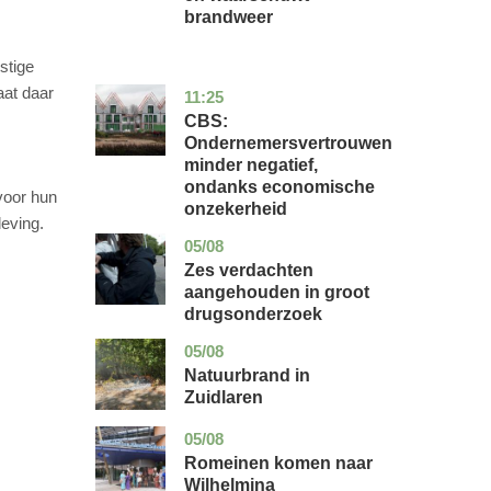
brandweer
stige
at daar
11:25
zuid-
economie
holland
CBS:
Ondernemersvertrouwen
minder negatief,
ondanks economische
voor hun
onzekerheid
eving.
05/08
zuid-
nieuws
holland
Zes verdachten
aangehouden in groot
drugsonderzoek
05/08
drenthe
nieuws
Natuurbrand in
Zuidlaren
05/08
utrecht
nieuws
Romeinen komen naar
Wilhelmina