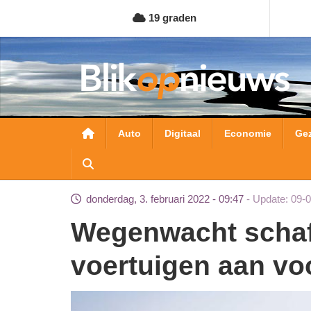
Overslaan
19 graden
en
naar
de
inhoud
gaan
Hoofdnavigatie
Auto
Digitaal
Economie
Ge
donderdag, 3. februari 2022 - 09:47
Update: 09-
Wegenwacht schaft 50 volledig elektrische
voertuigen aan vo