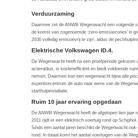
Verduurzaming
Daarmee zet de ANWB Wegenwacht een volgende stap
de komst van zogenoemde ‘zero-emissiezones’ in gro
2030 volledig emissievrij te zijn', aldus de pechhulpins
Elektrische Volkswagen ID.4.
De Wegenwacht heeft na een proefperiode gekozen vo
actieradius, is kostenefficiënt en biedt voldoende 
nemen. Daarmee kan een wegenwacht bijna alle pechg
expertisecentrum de auto naar wens van de Wegenwac
starthulpinstallatie.
Ruim 10 jaar ervaring opgedaan
De ANWB Wegenwacht heeft de afgelopen tien jaar r
2011 rijdt er een elektrisch voertuig rond op Schiph
Sinds een aantal jaren beschikt de Wegenwacht ook ove
rond. In totaal komt het aantal voertuigen van de W