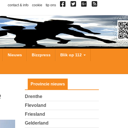
contact & info
cookie
tip ons
Nieuws
Bizzpress
Blik op 112
Provincie nieuws
Drenthe
Flevoland
Friesland
Gelderland