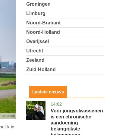
Groningen
Limburg
Noord-Brabant
Noord-Holland
Overijssel
Utrecht
Zeeland
Zuid-Holland
Laatste nieuws
14:02
utrecht
gezondheid
Voor jongvolwassenen
oto: anwb
is een chronische
aandoening
lijk in
belangrijkste
belemmering