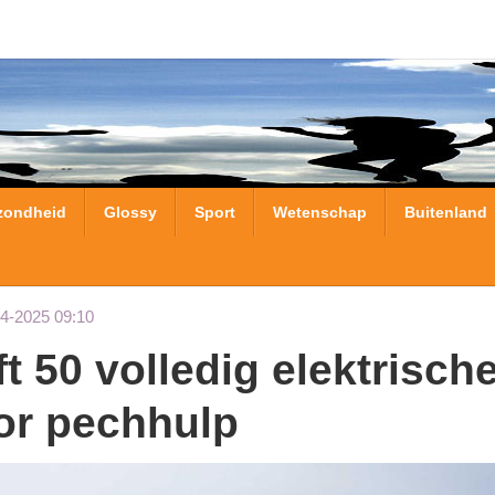
zondheid
Glossy
Sport
Wetenschap
Buitenland
04-2025 09:10
or pechhulp