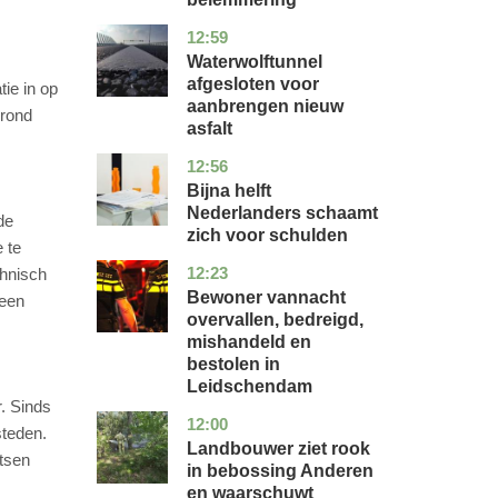
12:59
noord-
nieuws
holland
Waterwolftunnel
afgesloten voor
ie in op
aanbrengen nieuw
 rond
asfalt
12:56
noord-
economie
holland
Bijna helft
Nederlanders schaamt
de
zich voor schulden
 te
12:23
zuid-
nieuws
chnisch
holland
Bewoner vannacht
 een
overvallen, bedreigd,
mishandeld en
bestolen in
Leidschendam
. Sinds
12:00
drenthe
nieuws
steden.
Landbouwer ziet rook
etsen
in bebossing Anderen
en waarschuwt