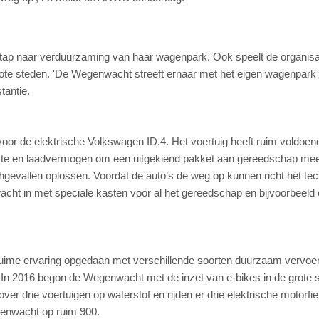
 naar verduurzaming van haar wagenpark. Ook speelt de organisat
te steden. 'De Wegenwacht streeft ernaar met het eigen wagenpark
tantie.
or de elektrische Volkswagen ID.4. Het voertuig heeft ruim voldoen
ruimte en laadvermogen om een uitgekiend pakket aan gereedschap mee
evallen oplossen. Voordat de auto’s de weg op kunnen richt het te
ht in met speciale kasten voor al het gereedschap en bijvoorbeeld
uime ervaring opgedaan met verschillende soorten duurzaam vervoer
ol. In 2016 begon de Wegenwacht met de inzet van e-bikes in de grote 
r drie voertuigen op waterstof en rijden er drie elektrische motorfi
egenwacht op ruim 900.