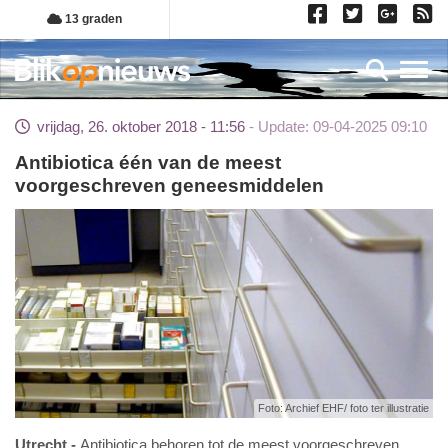
Overslaan
13 graden
en
naar
Toggl
de
inhoud
vrijdag, 26. oktober 2018 - 11:56
Update: 09-04-2025 09:10
gaan
Antibiotica één van de meest
voorgeschreven geneesmiddelen
Foto: Archief EHF/ foto ter illustratie
Utrecht
Antibiotica behoren tot de meest voorgeschreven