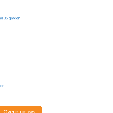
aal 35 graden
ven
Overig nieuws