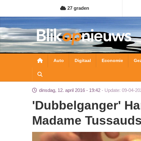
Overslaan
27 graden
en
naar
de
inhoud
gaan
Hoofdnavigatie
Auto
Digitaal
Economie
Ge
dinsdag, 12. april 2016 - 19:42
Update: 09-04-20
'Dubbelganger' Hardwell in oktober in
Madame Tussaud