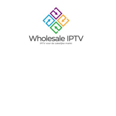
Image