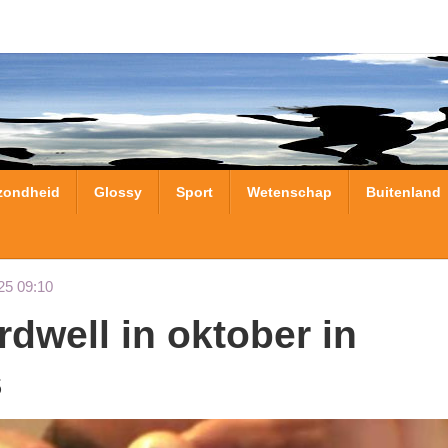
zondheid
Glossy
Sport
Wetenschap
Buitenland
25 09:10
s