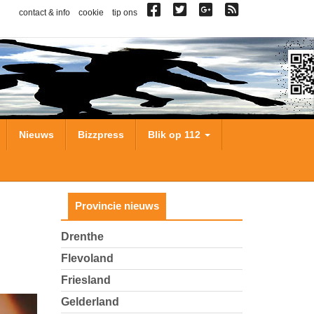
contact & info
cookie
tip ons
Nieuws
Bizzpress
Blik op 112
Provincie nieuws
Drenthe
Flevoland
Friesland
Gelderland