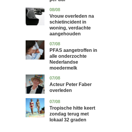
08/08
zuid-
nieuws
holland
Vrouw overleden na
schietincident in
woning, verdachte
aangehouden
07/08
utrecht
gezondheid
PFAS aangetroffen in
alle onderzochte
Nederlandse
moedermelk
07/08
noord-
glossy
holland
Acteur Peter Faber
overleden
07/08
utrecht
nieuws
Tropische hitte keert
zondag terug met
lokaal 32 graden