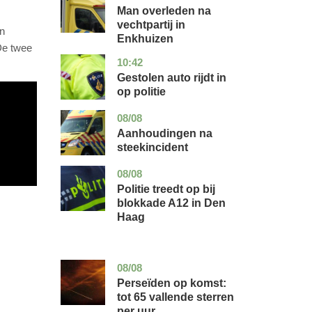
holland
Man overleden na
vechtpartij in
n
Enkhuizen
De twee
10:42
noord-
nieuws
brabant
Gestolen auto rijdt in
op politie
08/08
utrecht
nieuws
Aanhoudingen na
steekincident
08/08
zuid-
nieuws
holland
Politie treedt op bij
blokkade A12 in Den
Haag
08/08
utrecht
nieuws
Perseïden op komst:
tot 65 vallende sterren
per uur