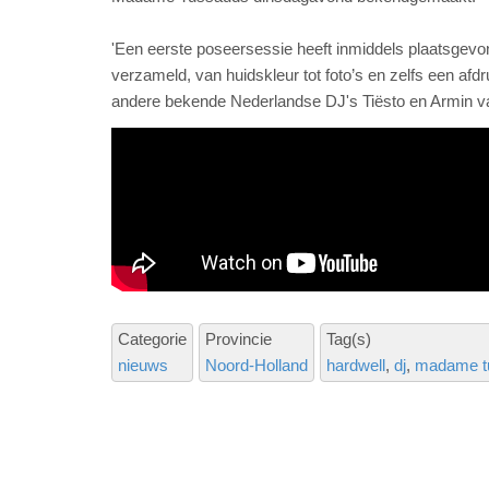
'Een eerste poseersessie heeft inmiddels plaatsge
verzameld, van huidskleur tot foto’s en zelfs een af
andere bekende Nederlandse DJ's Tiësto en Armin v
Categorie
Provincie
Tag(s)
nieuws
Noord-Holland
hardwell
dj
madame t