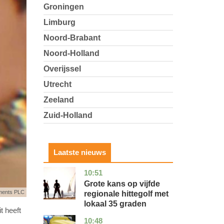
Groningen
Limburg
Noord-Brabant
Noord-Holland
Overijssel
Utrecht
Zeeland
Zuid-Holland
Laatste nieuws
10:51
utrecht
nieuws
Grote kans op vijfde
ments PLC
regionale hittegolf met
lokaal 35 graden
 heeft
10:48
noord-
nieuws