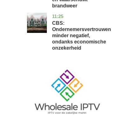
brandweer
11:25
zuid-
economie
holland
CBS:
Ondernemersvertrouwen
minder negatief,
ondanks economische
onzekerheid
Image