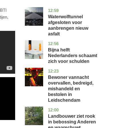
HBTI
12:59
noord-
nieuws
holland
Waterwolftunnel
ijen,
afgesloten voor
aanbrengen nieuw
asfalt
12:56
noord-
economie
holland
Bijna helft
Nederlanders schaamt
zich voor schulden
12:23
zuid-
nieuws
holland
Bewoner vannacht
overvallen, bedreigd,
mishandeld en
bestolen in
Leidschendam
12:00
drenthe
nieuws
Landbouwer ziet rook
in bebossing Anderen
en waarschuwt