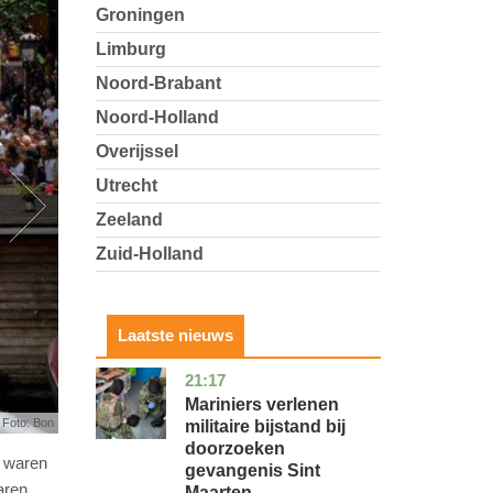
Groningen
Limburg
Noord-Brabant
Noord-Holland
Overijssel
Utrecht
Zeeland
Zuid-Holland
Laatste nieuws
21:17
buitenland
Mariniers verlenen
Foto: Bon
militaire bijstand bij
doorzoeken
r waren
gevangenis Sint
aren.
Maarten