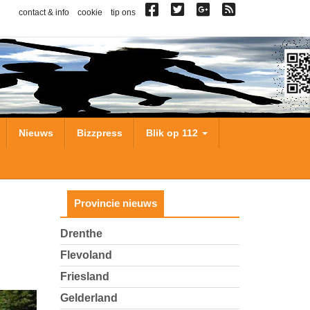
contact & info
cookie
tip ons
Nieuws
Bizzpress
Blik op 112
Provincie nieuws
Drenthe
Flevoland
Friesland
Gelderland