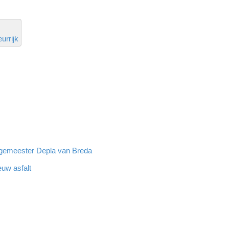
eurrijk
rgemeester Depla van Breda
euw asfalt