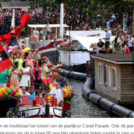
de hoofdstad het toneel van de jaarlijkse Canal Parade. Ook dit jaa
komen om de in totaal 80 prachtig uitgedoste boten voorbij te zien v