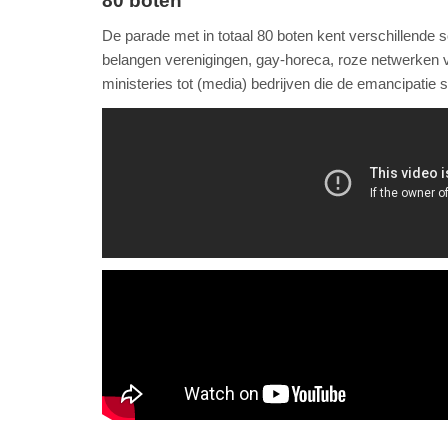
80 boten
De parade met in totaal 80 boten kent verschillende 
belangen verenigingen, gay-horeca, roze netwerken van
ministeries tot (media) bedrijven die de emancipatie