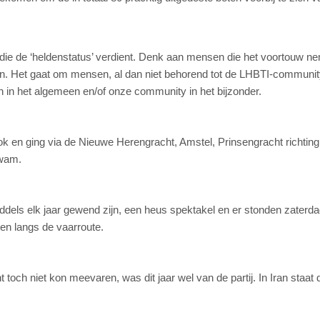
 die de ‘heldenstatus’ verdient. Denk aan mensen die het voortouw n
gen. Het gaat om mensen, al dan niet behorend tot de LHBTI-community
n in het algemeen en/of onze community in het bijzonder.
k en ging via de Nieuwe Herengracht, Amstel, Prinsengracht richting
kwam.
els elk jaar gewend zijn, een heus spektakel en er stonden zaterd
en langs de vaarroute.
 toch niet kon meevaren, was dit jaar wel van de partij. In Iran staat 