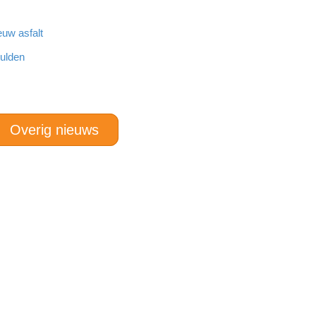
euw asfalt
hulden
Overig nieuws