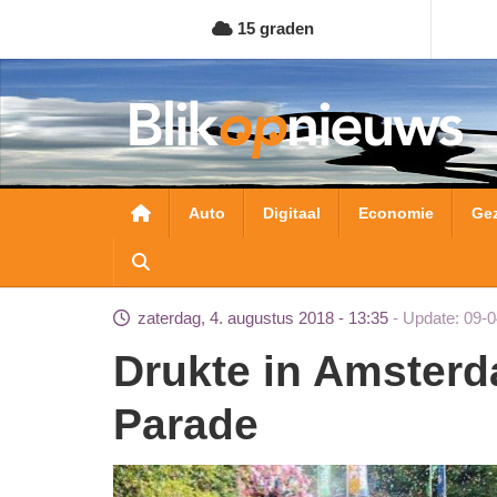
Overslaan
15 graden
en
naar
de
inhoud
gaan
Hoofdnavigatie
Auto
Digitaal
Economie
Ge
zaterdag, 4. augustus 2018 - 13:35
Update: 09-0
Drukte in Amsterdam voor kleurrijke Canal
Parade