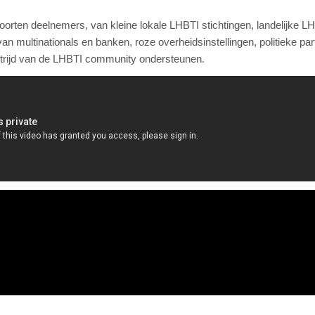
soorten deelnemers, van kleine lokale LHBTI stichtingen, landelijke L
 multinationals en banken, roze overheidsinstellingen, politieke part
 strijd van de LHBTI community ondersteunen.