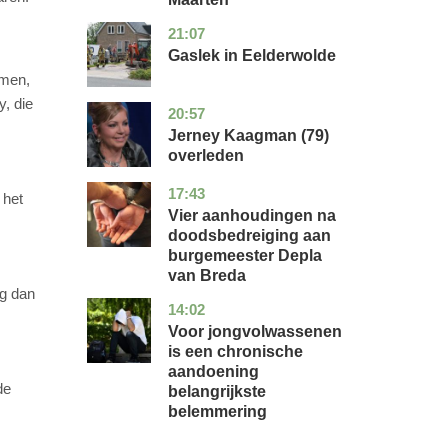
21:07
drenthe
nieuws
Gaslek in Eelderwolde
emen,
, die
20:57
noord-
glossy
holland
Jerney Kaagman (79)
overleden
17:43
noord-
nieuws
 het
brabant
Vier aanhoudingen na
doodsbedreiging aan
burgemeester Depla
van Breda
ag dan
14:02
utrecht
gezondheid
Voor jongvolwassenen
is een chronische
aandoening
de
belangrijkste
belemmering