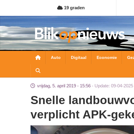
Overslaan
19 graden
en
naar
de
inhoud
gaan
Hoofdnavigatie
Auto
Digitaal
Economie
Ge
vrijdag, 5. april 2019 - 15:56
Update: 09-04-2025
Snelle landbouwvoertuigen dit najaar
verplicht APK-gek