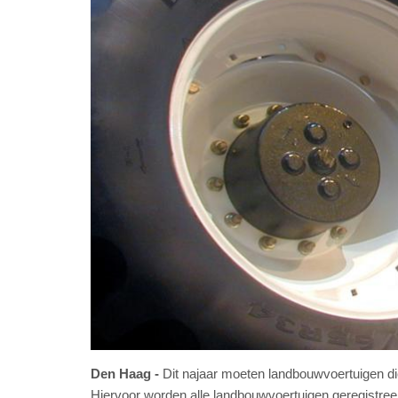
Den Haag
Dit najaar moeten landbouwvoertuigen di
Hiervoor worden alle landbouwvoertuigen geregistre