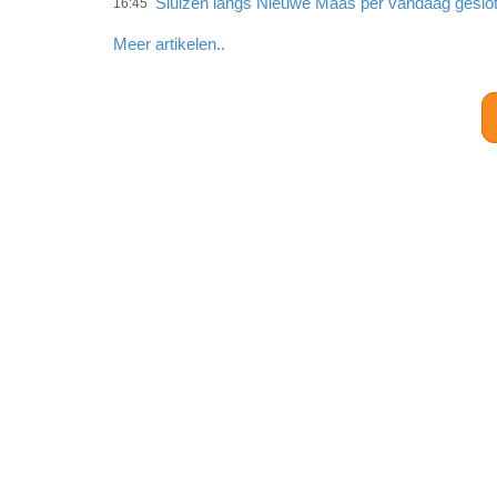
Sluizen langs Nieuwe Maas per vandaag geslo
16:45
Meer artikelen..