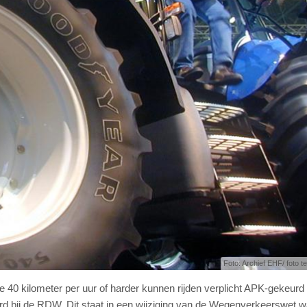
Foto: Archief EHF/ foto ter
e 40 kilometer per uur of harder kunnen rijden verplicht APK-gekeurd
erd bij de RDW. Dit staat in een wijziging van de Wegenverkeerswet