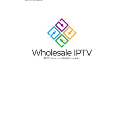
Image