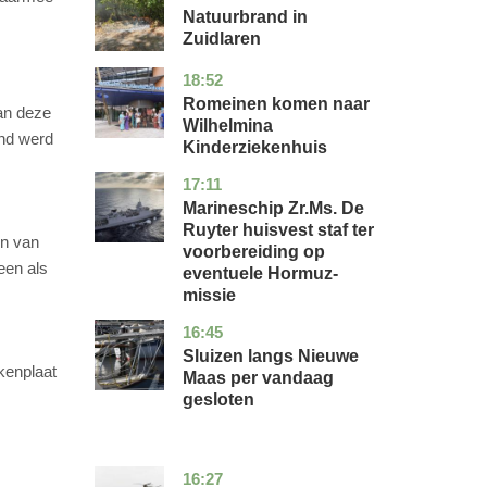
Natuurbrand in
Zuidlaren
18:52
utrecht
nieuws
Romeinen komen naar
aan deze
Wilhelmina
and werd
Kinderziekenhuis
17:11
zuid-
nieuws
holland
Marineschip Zr.Ms. De
Ruyter huisvest staf ter
en van
voorbereiding op
een als
eventuele Hormuz-
missie
16:45
zuid-
nieuws
holland
Sluizen langs Nieuwe
ekenplaat
Maas per vandaag
gesloten
16:27
limburg
nieuws