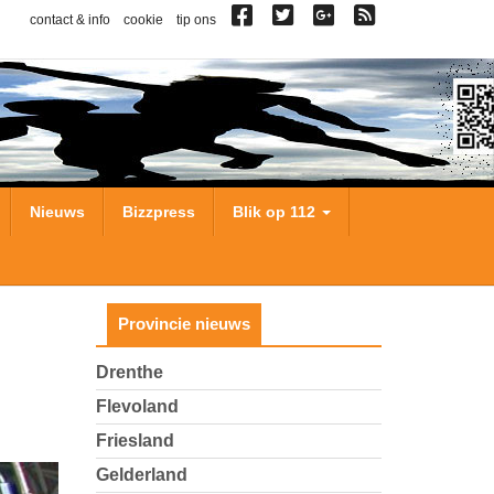
contact & info
cookie
tip ons
Nieuws
Bizzpress
Blik op 112
Provincie nieuws
Drenthe
Flevoland
Friesland
Gelderland