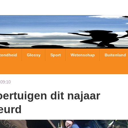
zondheid
Glossy
Sport
Wetenschap
Buitenland
 09:10
eurd