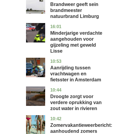
Brandweer geeft sein
brandmeester
natuurbrand Limburg
16:01
zuid-
nieuws
holland
Minderjarige verdachte
aangehouden voor
gijzeling met geweld
Lisse
10:53
noord-
nieuws
holland
Aanrijding tussen
vrachtwagen en
fietsster in Amsterdam
10:44
gelderland
nieuws
Droogte zorgt voor
verdere oprukking van
zout water in rivieren
10:42
utrecht
nieuws
Zomervakantieweerbericht:
aanhoudend zomers