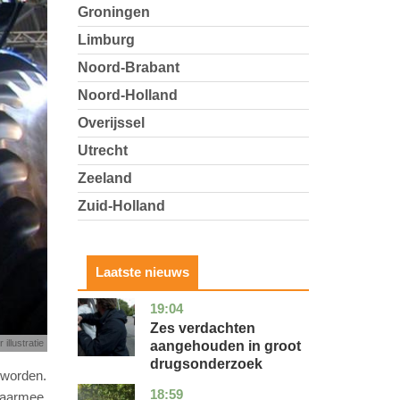
Groningen
Limburg
Noord-Brabant
Noord-Holland
Overijssel
Utrecht
Zeeland
Zuid-Holland
Laatste nieuws
19:04
zuid-
nieuws
holland
Zes verdachten
 illustratie
aangehouden in groot
drugsonderzoek
 worden.
18:59
drenthe
nieuws
 waarmee