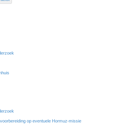
derzoek
nhuis
derzoek
r voorbereiding op eventuele Hormuz-missie