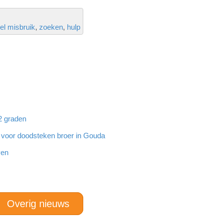
el misbruik
zoeken
hulp
32 graden
g voor doodsteken broer in Gouda
ven
Overig nieuws