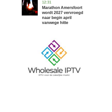
12:31
utrecht
nieuws
Marathon Amersfoort
wordt 2027 vervroegd
naar begin april
vanwege hitte
Image