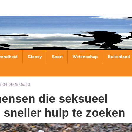
zondheid
Glossy
Sport
Wetenschap
Buitenland
9-04-2025 09:10
neller hulp te zoeken