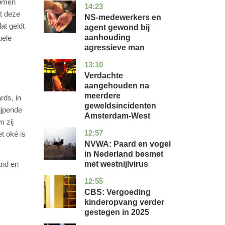
komen
14:23
flevoland
nieuws
at deze
NS-medewerkers en
at geldt
agent gewond bij
aanhouding
uele
agressieve man
13:10
noord-
nieuws
holland
Verdachte
aangehouden na
meerdere
rds, in
geweldsincidenten
ijpende
Amsterdam-West
 zij
12:57
utrecht
nieuws
t oké is
NVWA: Paard en vogel
in Nederland besmet
met westnijlvirus
and en
12:55
zuid-
economie
holland
CBS: Vergoeding
kinderopvang verder
gestegen in 2025