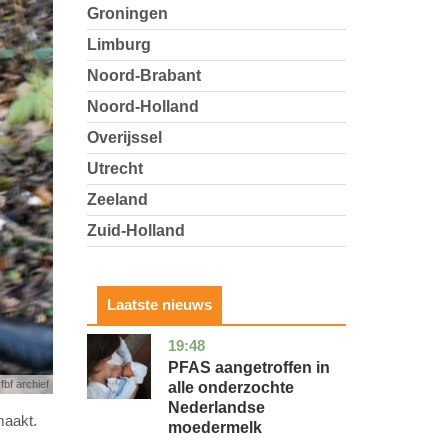
Groningen
Limburg
Noord-Brabant
Noord-Holland
Overijssel
Utrecht
Zeeland
Zuid-Holland
Laatste nieuws
19:48
utrecht
gezondheid
PFAS aangetroffen in
fbf archief
alle onderzochte
Nederlandse
maakt.
moedermelk