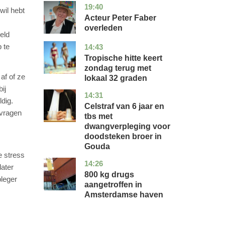
19:40
noord-
glossy
wil hebt
holland
Acteur Peter Faber
overleden
eld
 te
14:43
utrecht
nieuws
Tropische hitte keert
zondag terug met
af of ze
lokaal 32 graden
ij
14:31
zuid-
nieuws
ldig.
holland
Celstraf van 6 jaar en
 vragen
tbs met
dwangverpleging voor
doodsteken broer in
Gouda
 stress
14:26
noord-
nieuws
later
holland
800 kg drugs
pleger
aangetroffen in
Amsterdamse haven