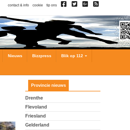
contact & info
cookie
tip ons
Nieuws
Bizzpress
Blik op 112
Provincie nieuws
Drenthe
Flevoland
Friesland
Gelderland