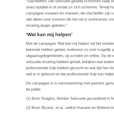
“Slachtoffers van seksueel geweld schromen vaak om
onacceptabel is of omdat ze zich schamen. Terwijl hu
campagne vrouwen én mannen, die slachtoffer zijn va
niet alleen voor mensen die het net is overkomen, m
ervaring langer geleden.”
‘Wat kan mij helpen’
Met de campagne ‘Wat kan mij helpen’ wil het ministe
bekende hebben gehad, motiveren zo snel mogelijk pro
uitgaansgelegenheden, op scholen en online. Op de 
seksuele ervaring hebben gehad, bekijken wat ander
professionele hulp hebben gezocht en wat dat hen heef
wat er is gebeurd en dat professionele hulp kan helpe
De campagne is in samenwerking met partners gema
de politie.
(1) Bron: Rutgers, Monitor Seksuele gezondheid in N
(2) Bron: Bicanic, et al., artikel Huisarts en Wetensc