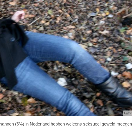
Foto: 
 mannen (6%) in Nederland hebben weleens seksueel geweld meege