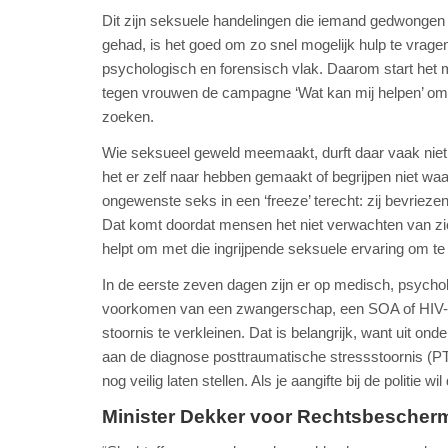
Dit zijn seksuele handelingen die iemand gedwongen he
gehad, is het goed om zo snel mogelijk hulp te vrage
psychologisch en forensisch vlak. Daarom start het mi
tegen vrouwen de campagne ‘Wat kan mij helpen’ o
zoeken.
Wie seksueel geweld meemaakt, durft daar vaak niet o
het er zelf naar hebben gemaakt of begrijpen niet w
ongewenste seks in een ‘freeze’ terecht: zij bevriezen 
Dat komt doordat mensen het niet verwachten van zichze
helpt om met die ingrijpende seksuele ervaring om t
In de eerste zeven dagen zijn er op medisch, psychol
voorkomen van een zwangerschap, een SOA of HIV-b
stoornis te verkleinen. Dat is belangrijk, want uit on
aan de diagnose posttraumatische stressstoornis (PT
nog veilig laten stellen. Als je aangifte bij de politie wi
Minister Dekker voor Rechtsbescher