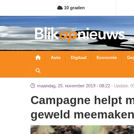
Overslaan
10 graden
en
naar
de
inhoud
gaan
Hoofdnavigatie
Auto
Digitaal
Economie
Ge
maandag, 25. november 2019 - 08:22
Update: 0
Campagne helpt mensen die seksueel
geweld meemaken s