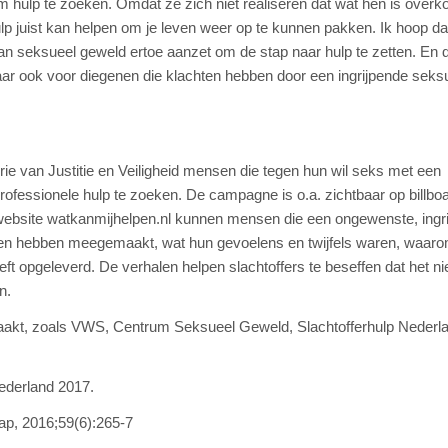
 hulp te zoeken. Omdat ze zich niet realiseren dat wat hen is over
lp juist kan helpen om je leven weer op te kunnen pakken. Ik hoop d
n seksueel geweld ertoe aanzet om de stap naar hulp te zetten. En d
aar ook voor diegenen die klachten hebben door een ingrijpende seks
rie van Justitie en Veiligheid mensen die tegen hun wil seks met een
fessionele hulp te zoeken. De campagne is o.a. zichtbaar op billboa
website watkanmijhelpen.nl kunnen mensen die een ongewenste, ingr
en hebben meegemaakt, wat hun gevoelens en twijfels waren, waarom
t opgeleverd. De verhalen helpen slachtoffers te beseffen dat het nie
n.
akt, zoals VWS, Centrum Seksueel Geweld, Slachtofferhulp Nederl
ederland 2017.
hap, 2016;59(6):265-7