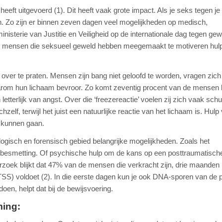
eft uitgevoerd (1). Dit heeft vaak grote impact. Als je seks tegen je 
n. Zo zijn er binnen zeven dagen veel mogelijkheden op medisch,
nisterie van Justitie en Veiligheid op de internationale dag tegen gew
m mensen die seksueel geweld hebben meegemaakt te motiveren hulp
ver te praten. Mensen zijn bang niet geloofd te worden, vragen zich 
aarom hun lichaam bevroor. Zo komt zeventig procent van de mensen b
letterlijk van angst. Over die ‘freezereactie’ voelen zij zich vaak schu
lf, terwijl het juist een natuurlijke reactie van het lichaam is. Hulp
e kunnen gaan.
ogisch en forensisch gebied belangrijke mogelijkheden. Zoals het
esmetting. Of psychische hulp om de kans op een posttraumatische
derzoek blijkt dat 47% van de mensen die verkracht zijn, drie maanden 
SS) voldoet (2). In die eerste dagen kun je ook DNA-sporen van de 
l doen, helpt dat bij de bewijsvoering.
ming: