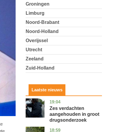
Groningen
Limburg
Noord-Brabant
Noord-Holland
Overijssel
Utrecht
Zeeland
Zuid-Holland
Laatste nieuws
19:04
zuid-
nieuws
holland
Zes verdachten
aangehouden in groot
drugsonderzoek
te
18:59
drenthe
nieuws
gte