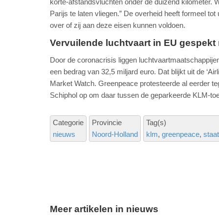
korte-afstandsvluchten onder de duizend kilometer. W
Parijs te laten vliegen.” De overheid heeft formeel t
over of zij aan deze eisen kunnen voldoen.
Vervuilende luchtvaart in EU gespekt
Door de coronacrisis liggen luchtvaartmaatschappijen 
een bedrag van 32,5 miljard euro. Dat blijkt uit de ‘
Market Watch. Greenpeace protesteerde al eerder te
Schiphol op om daar tussen de geparkeerde KLM-toes
Categorie
Provincie
Tag(s)
nieuws
Noord-Holland
klm
greenpeace
staat
Meer artikelen in nieuws