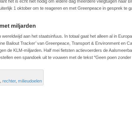
ant het is echt niet nodig om iedere dag meerdere vliegtuigen naar Br
ot uiterlijk 1 oktober om te reageren en met Greenpeace in gesprek te 
 met miljarden
wereldwijd aan het staatsinfuus. In totaal gaat het alleen al in Europ
Airline Bailout Tracker’ van Greenpeace, Transport & Environment en C
gen de KLM-miljarden. Half mei fietsten actievoerders de Aalsmeerb
tellen een spandoek uit te vouwen met de tekst “Geen poen zonder 
rechter
milieudoelen