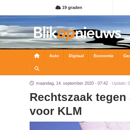
Overslaan
19 graden
en
naar
de
inhoud
gaan
Hoofdnavigatie
Auto
Digitaal
Economie
Ge
maandag, 14. september 2020 - 07:42
Update: 
Rechtszaak tegen 3,4 miljard staatssteun
voor KLM