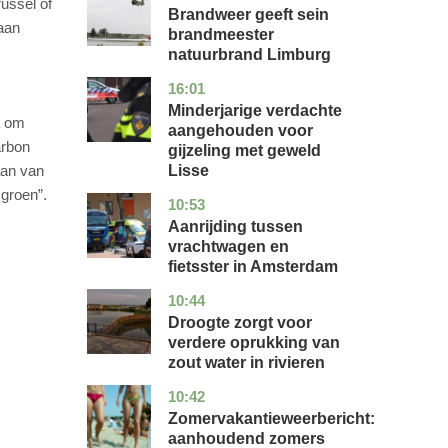
ussel of
Brandweer geeft sein
gaan
brandmeester
natuurbrand Limburg
16:01
zuid-
nieuws
holland
Minderjarige verdachte
a om
aangehouden voor
arbon
gijzeling met geweld
Lisse
aan van
groen”.
10:53
noord-
nieuws
holland
Aanrijding tussen
vrachtwagen en
fietsster in Amsterdam
10:44
gelderland
nieuws
Droogte zorgt voor
verdere oprukking van
zout water in rivieren
10:42
utrecht
nieuws
Zomervakantieweerbericht:
aanhoudend zomers