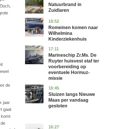
Natuurbrand in
Zloch,
Zuidlaren
grote
18:52
utrecht
nieuws
Romeinen komen naar
Wilhelmina
Kinderziekenhuis
17:11
zuid-
nieuws
holland
Marineschip Zr.Ms. De
Ruyter huisvest staf ter
it
voorbereiding op
oewel
eventuele Hormuz-
missie
oor de
16:45
zuid-
nieuws
holland
Sluizen langs Nieuwe
Maas per vandaag
k jaar
gesloten
t gaat
f komt
 de
16:27
limburg
nieuws