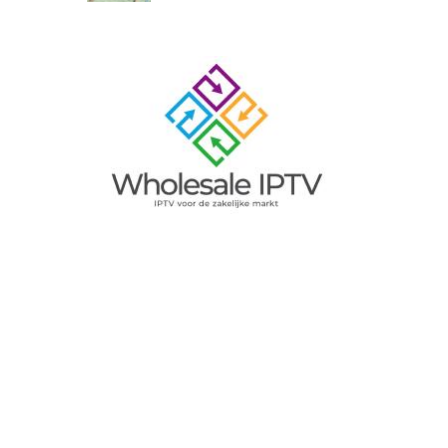
Image