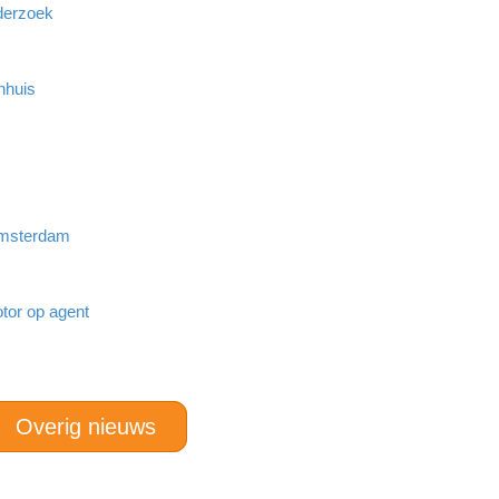
derzoek
nhuis
 Amsterdam
tor op agent
Overig nieuws