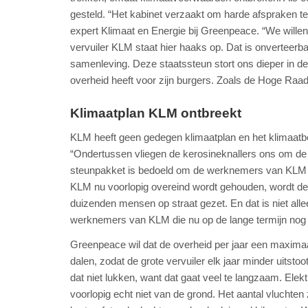
gesteld. “Het kabinet verzaakt om harde afspraken t
expert Klimaat en Energie bij Greenpeace. “We willen 
vervuiler KLM staat hier haaks op. Dat is onverteer
samenleving. Deze staatssteun stort ons dieper in de k
overheid heeft voor zijn burgers. Zoals de Hoge Raad
Klimaatplan KLM ontbreekt
KLM heeft geen gedegen klimaatplan en het klimaatbel
“Ondertussen vliegen de kerosineknallers ons om de o
steunpakket is bedoeld om de werknemers van KLM zek
KLM nu voorlopig overeind wordt gehouden, wordt de
duizenden mensen op straat gezet. En dat is niet all
werknemers van KLM die nu op de lange termijn nog 
Greenpeace wil dat de overheid per jaar een maxima
dalen, zodat de grote vervuiler elk jaar minder uits
dat niet lukken, want dat gaat veel te langzaam. Elektr
voorlopig echt niet van de grond. Het aantal vlucht