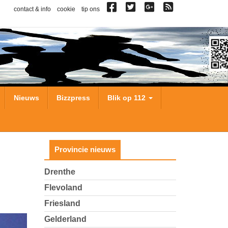
contact & info
cookie
tip ons
Nieuws
Bizzpress
Blik op 112
Provincie nieuws
Drenthe
Flevoland
Friesland
Gelderland