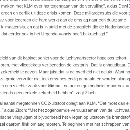
e maken met KLM over het tegengaan van de vervuiling”, aldus Dewi 
groen en eerlijk uit deze crisis komen. Deze miljardensubsidie voor 
baar voor iedereen die hard werkt aan de omslag naar een duurzame
limaatcrisis, en dat is in strijd met de zorgplicht die de Nederlandse
 dat eerder ook in het Urgenda-vonnis heeft bekrachtigd.”
eid van dit kabinet schiet voor de luchtvaartsector hopeloos tekort.
ren, met vliegtickets ver beneden de kostprijs. Dat is onhoudbaar. D
erheid te geven. Maar juist dat is de overheid niet gelukt. Want h
ze grote vervuiler niet toekomstbestendig gemaakt en worden alsnog
een een slechte zaak voor klimaat, natuur en gezondheid, maar ook v
steeds geen enkele zekerheid hebben”, zegt Zloch.
al aantal megatonnen CO2-uitstoot oplegt aan KLM. “Dat moet dan el
toot," aldus Zloch: “Met het zogenoemde verduurzamen van de luchtvaar
ische vliegtuigen of bijvoorbeeld het vliegen op uitstootvrije brandsto
en zal daarom flink omlaag moeten. Te beginnen met het schrappen van