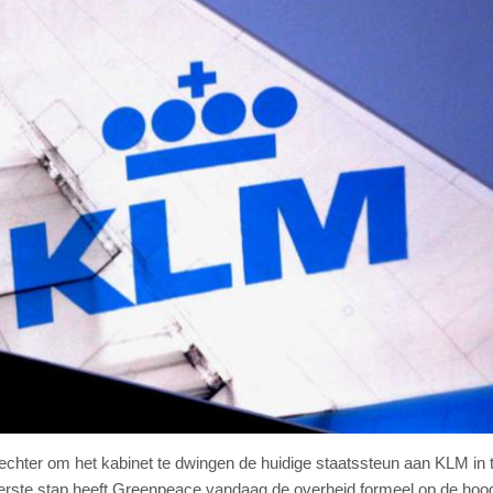
chter om het kabinet te dwingen de huidige staatssteun aan KLM in 
erste stap heeft Greenpeace vandaag de overheid formeel op de hoo