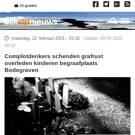
Overslaan
15 graden
en
naar
Toggl
de
inhoud
maandag, 22. februari 2021 - 15:18
Update: 09-04-2025
gaan
09:10
Complotdenkers schenden grafrust
overleden kinderen begraafplaats
Bodegraven