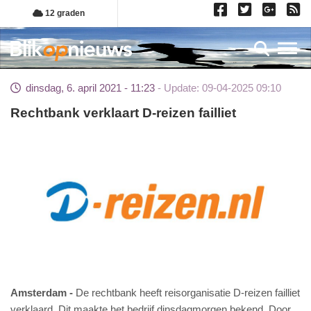
Overslaan
12 graden
en
naar
Toggl
de
inhoud
dinsdag, 6. april 2021 - 11:23
Update: 09-04-2025 09:10
gaan
Rechtbank verklaart D-reizen failliet
Amsterdam
De rechtbank heeft reisorganisatie D-reizen failliet
verklaard. Dit maakte het bedrijf dinsdagmorgen bekend. Door