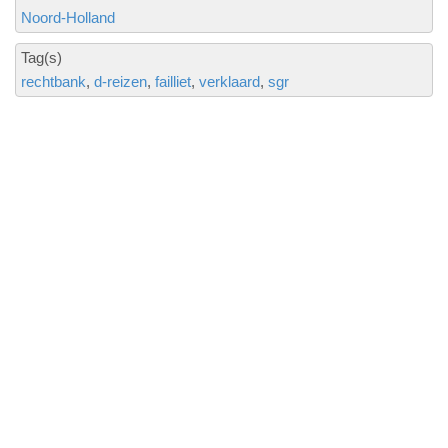
Noord-Holland
Tag(s)
rechtbank
d-reizen
failliet
verklaard
sgr