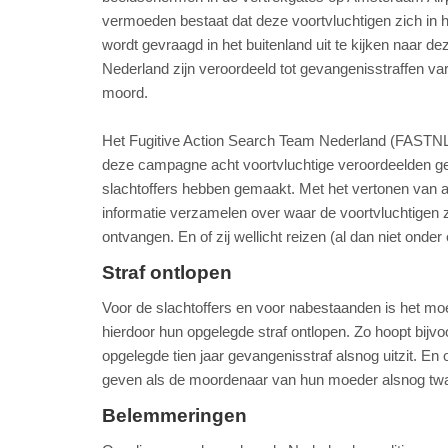
vermoeden bestaat dat deze voortvluchtigen zich in h
wordt gevraagd in het buitenland uit te kijken naar dez
Nederland zijn veroordeeld tot gevangenisstraffen va
moord.
Het Fugitive Action Search Team Nederland (FASTNL)
deze campagne acht voortvluchtige veroordeelden ges
slachtoffers hebben gemaakt. Met het vertonen van af
informatie verzamelen over waar de voortvluchtigen z
ontvangen. En of zij wellicht reizen (al dan niet onde
Straf ontlopen
Voor de slachtoffers en voor nabestaanden is het moei
hierdoor hun opgelegde straf ontlopen. Zo hoopt bij
opgelegde tien jaar gevangenisstraf alsnog uitzit. En
geven als de moordenaar van hun moeder alsnog twalf 
Belemmeringen