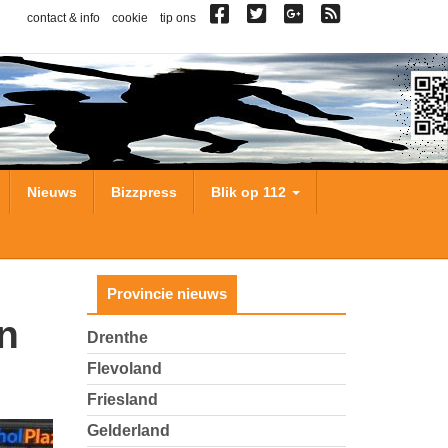
contact & info
cookie
tip ons
Nieuws
Bizzpress
Blik op 112
Provincie nieuws
Drenthe
Flevoland
Friesland
Gelderland