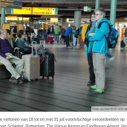
Foto: Archief EHF/ foto ter
e vertonen van 18 tot en met 31 juli voortvluchtige veroordeelden op
ort Schiphol, Rotterdam The Hague Airport en Eindhoven Airport. He