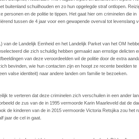
et buitenland schuilhouden en zo hun opgelegde straf ontlopen. Reizi
e personen en de politie te tippen. Het gaat hier om criminelen die in
riërend tussen de 4 jaar voor een gewapende overval tot levenslang 
 van de Landelijk Eenheid en het Landelijk Parket van het OM hebb
electeerd die zich schuldig hebben gemaakt aan ernstige delicten e
beeldingen van deze veroordeelden wil de politie door de extra aand
ich bevinden, wie hun contacten zijn en hoopt ze recente beelden te
r een valse identiteit) naar andere landen om familie te bezoeken.
lijk te verteren dat deze criminelen zich verschuilen in een ander la
voorbeeld de zus van de in 1995 vermoorde Karin Maarleveld dat de da
 ook de kinderen van de in 2015 vermoorde Victoria Retsjika zou het r
jaar de cel in gaat.