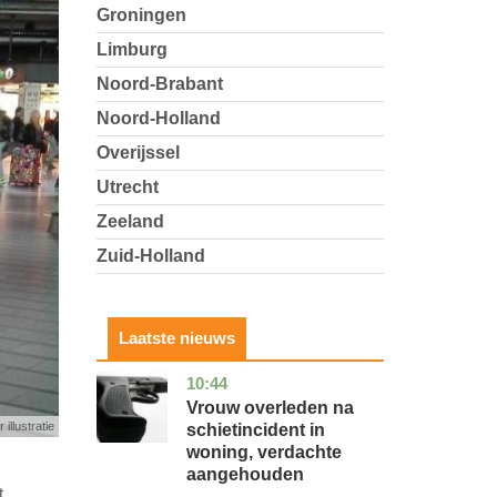
Groningen
Limburg
Noord-Brabant
Noord-Holland
Overijssel
Utrecht
Zeeland
Zuid-Holland
Laatste nieuws
10:44
zuid-
nieuws
holland
Vrouw overleden na
 illustratie
schietincident in
woning, verdachte
aangehouden
t