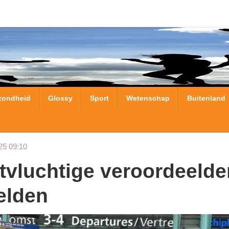
zondheid
Glossy
Sport
Wetenschap
Buitenland
25 09:10
elden