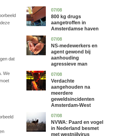
07/08
noord-
nieuws
holland
oorbeeld
800 kg drugs
aangetroffen in
 deze
Amsterdamse haven
07/08
flevoland
nieuws
NS-medewerkers en
agent gewond bij
aanhouding
rgen dat
agressieve man
n. We
07/08
noord-
nieuws
holland
 moet
Verdachte
aangehouden na
meerdere
geweldsincidenten
Amsterdam-West
07/08
utrecht
nieuws
orbeeld
NVWA: Paard en vogel
in Nederland besmet
 en
met westnijlvirus