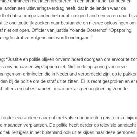
e criminelen niet laten arresteren in een ander land. Dit heeft er
e landen een uitleveringsverdrag heeft, dat in de landen waar de
eldt of dat sommige landen het recht in eigen hand nemen en daar bijv
justitie onuitputtelijk zoeken naar bestaande en nieuwe oplossingen om
 niet ontlopen. Officier van justitie Yolande Oosterhof: “Opsporing,
gelegde straf vervolgens niet wordt ondergaan.”
 “Justitie en politie blijven onverminderd doorgaan om ervoor te zo
 is onvindbaar en wij stoppen niet. Niet in de opsporing van deze
ossingen om criminelen die in Nederland veroordeeld zijn, op te pakke
n bij de politie om de straf uit te zitten. Er is recht gesproken en er
achtoffers en nabestaanden, maar ook als genoegdoening voor de
en onder een andere naam of met valse documenten reist om zo bijvo
ze maanden verplaatsen. De politie heeft eerder op televisie aandacht
fiek reizigers in het buitenland ook uit te kijken naar deze personen