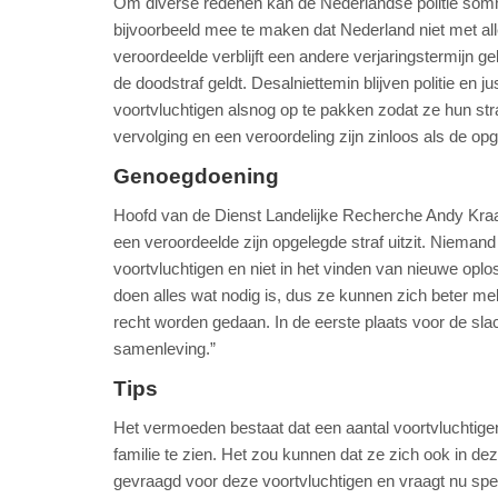
Om diverse redenen kan de Nederlandse politie sommig
bijvoorbeeld mee te maken dat Nederland niet met all
veroordeelde verblijft een andere verjaringstermijn g
de doodstraf geldt. Desalniettemin blijven politie en 
voortvluchtigen alsnog op te pakken zodat ze hun straf
vervolging en een veroordeling zijn zinloos als de op
Genoegdoening
Hoofd van de Dienst Landelijke Recherche Andy Kraag:
een veroordeelde zijn opgelegde straf uitzit. Niemand
voortvluchtigen en niet in het vinden van nieuwe opl
doen alles wat nodig is, dus ze kunnen zich beter melde
recht worden gedaan. In de eerste plaats voor de sl
samenleving.”
Tips
Het vermoeden bestaat dat een aantal voortvluchtig
familie te zien. Het zou kunnen dat ze zich ook in de
gevraagd voor deze voortvluchtigen en vraagt nu speci