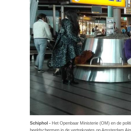
Schiphol
Het Openbaar Ministerie (OM) en de politi
beeldschermen in de vertrekgates op Amsterdam Airp