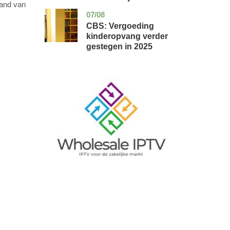
land van
07/08
zuid-
economie
holland
CBS: Vergoeding
kinderopvang verder
gestegen in 2025
Image