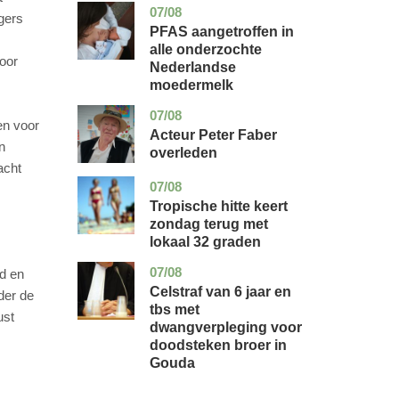
07/08
utrecht
gezondheid
gers
PFAS aangetroffen in
alle onderzochte
voor
Nederlandse
moedermelk
07/08
noord-
glossy
en voor
holland
Acteur Peter Faber
n
overleden
acht
07/08
utrecht
nieuws
Tropische hitte keert
zondag terug met
lokaal 32 graden
07/08
zuid-
nieuws
nd en
holland
Celstraf van 6 jaar en
der de
tbs met
ust
dwangverpleging voor
doodsteken broer in
Gouda