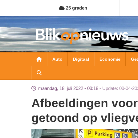
Overslaan
25 graden
en
naar
de
inhoud
gaan
Hoofdnavigatie
Auto
Digitaal
Economie
Ge
maandag, 18. juli 2022 - 09:18
Update: 09-04-20
Afbeeldingen voortvluchtige veroordeelden
getoond op vliegv