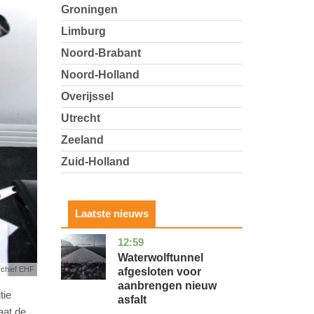
Groningen
Limburg
Noord-Brabant
Noord-Holland
Overijssel
Utrecht
Zeeland
Zuid-Holland
Laatste nieuws
12:59
noord-
nieuws
holland
Waterwolftunnel
rchief EHF
afgesloten voor
aanbrengen nieuw
tie
asfalt
aat de