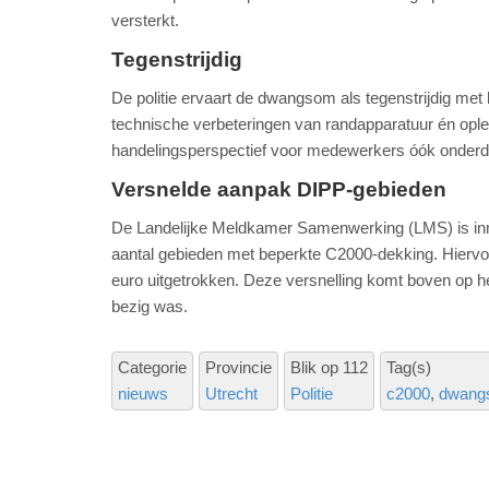
versterkt.
Tegenstrijdig
De politie ervaart de dwangsom als tegenstrijdig met 
technische verbeteringen van randapparatuur én ople
handelingsperspectief voor medewerkers óók onderde
Versnelde aanpak DIPP-gebieden
De Landelijke Meldkamer Samenwerking (LMS) is inm
aantal gebieden met beperkte C2000-dekking. Hiervoor 
euro uitgetrokken. Deze versnelling komt boven op
bezig was.
Categorie
Provincie
Blik op 112
Tag(s)
nieuws
Utrecht
Politie
c2000
dwang