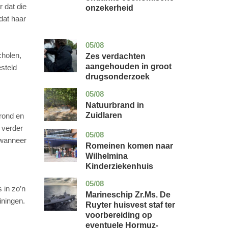
 dat die
onzekerheid
dat haar
05/08
zuid-
nieuws
holland
cholen,
Zes verdachten
aangehouden in groot
steld
drugsonderzoek
05/08
drenthe
nieuws
Natuurbrand in
Zuidlaren
erond en
 verder
05/08
utrecht
nieuws
 wanneer
Romeinen komen naar
Wilhelmina
Kinderziekenhuis
05/08
zuid-
nieuws
 in zo’n
holland
Marineschip Zr.Ms. De
iningen.
Ruyter huisvest staf ter
voorbereiding op
eventuele Hormuz-