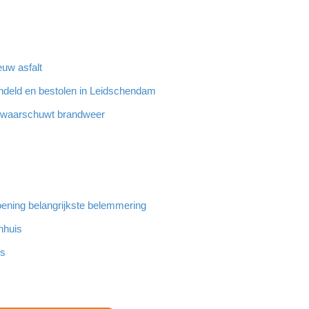
euw asfalt
ndeld en bestolen in Leidschendam
n waarschuwt brandweer
ening belangrijkste belemmering
nhuis
rs