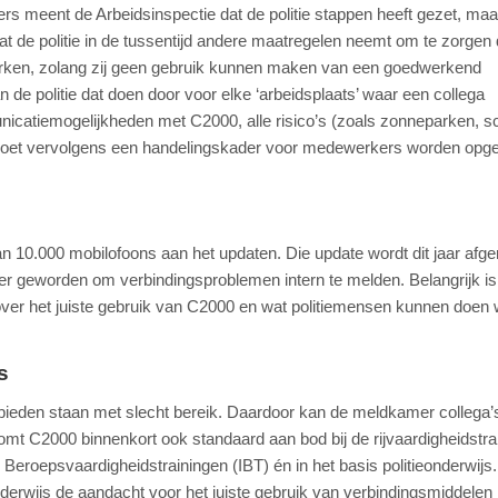
s meent de Arbeidsinspectie dat de politie stappen heeft gezet, maar
at de politie in de tussentijd andere maatregelen neemt om te zorgen 
rken, zolang zij geen gebruik kunnen maken van een goedwerkend
de politie dat doen door voor elke ‘arbeidsplaats’ waar een collega
atiemogelijkheden met C2000, alle risico’s (zoals zonneparken, s
co moet vervolgens een handelingskader voor medewerkers worden opge
n 10.000 mobilofoons aan het updaten. Die update wordt dit jaar afg
ker geworden om verbindingsproblemen intern te melden. Belangrijk is
ng over het juiste gebruik van C2000 en wat politiemensen kunnen doen
s
ieden staan met slecht bereik. Daardoor kan de meldkamer collega’s
omt C2000 binnenkort ook standaard aan bod bij de rijvaardigheidstra
Beroepsvaardigheidstrainingen (IBT) én in het basis politieonderwijs.
onderwijs de aandacht voor het juiste gebruik van verbindingsmiddelen