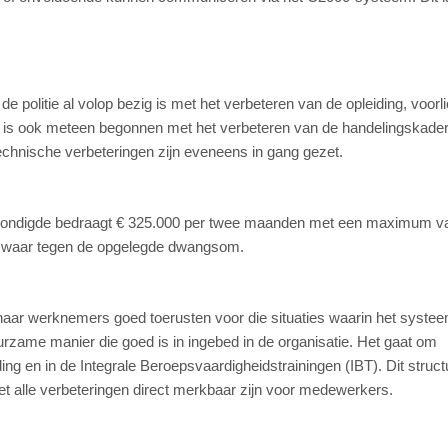
 politie al volop bezig is met het verbeteren van de opleiding, voorli
tie is ook meteen begonnen met het verbeteren van de handelingskade
Technische verbeteringen zijn eveneens in gang gezet.
nkondigde bedraagt € 325.000 per twee maanden met een maximum v
bezwaar tegen de opgelegde dwangsom.
haar werknemers goed toerusten voor die situaties waarin het systee
urzame manier die goed is in ingebed in de organisatie. Het gaat om
ing en in de Integrale Beroepsvaardigheidstrainingen (IBT). Dit struct
niet alle verbeteringen direct merkbaar zijn voor medewerkers.