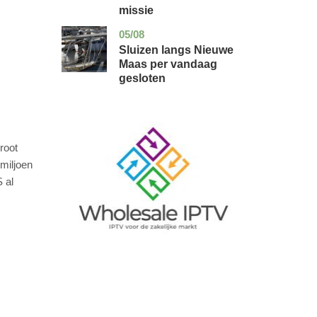
missie
05/08
zuid-
nieuws
holland
Sluizen langs Nieuwe
Maas per vandaag
gesloten
Image
root
 miljoen
 al