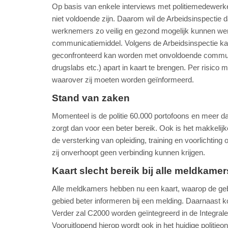
Op basis van enkele interviews met politiemedewerker
niet voldoende zijn. Daarom wil de Arbeidsinspectie d
werknemers zo veilig en gezond mogelijk kunnen we
communicatiemiddel. Volgens de Arbeidsinspectie kan 
geconfronteerd kan worden met onvoldoende communic
drugslabs etc.) apart in kaart te brengen. Per risi
waarover zij moeten worden geïnformeerd.
Stand van zaken
Momenteel is de politie 60.000 portofoons en meer da
zorgt dan voor een beter bereik. Ook is het makkelij
de versterking van opleiding, training en voorlichti
zij onverhoopt geen verbinding kunnen krijgen.
Kaart slecht bereik bij alle meldkamer
Alle meldkamers hebben nu een kaart, waarop de geb
gebied beter informeren bij een melding. Daarnaast k
Verder zal C2000 worden geïntegreerd in de Integrale 
Vooruitlopend hierop wordt ook in het huidige politie