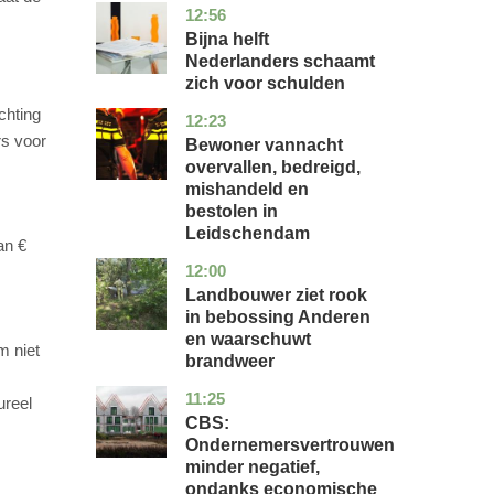
12:56
noord-
economie
holland
Bijna helft
Nederlanders schaamt
zich voor schulden
chting
12:23
zuid-
nieuws
holland
rs voor
Bewoner vannacht
overvallen, bedreigd,
mishandeld en
bestolen in
Leidschendam
an €
12:00
drenthe
nieuws
Landbouwer ziet rook
in bebossing Anderen
en waarschuwt
m niet
brandweer
11:25
zuid-
economie
ureel
holland
CBS:
Ondernemersvertrouwen
minder negatief,
ondanks economische