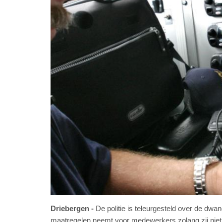
Driebergen
De politie is teleurgesteld over de dwa
maatregelen neemt voor medewerkers zolang zij nie