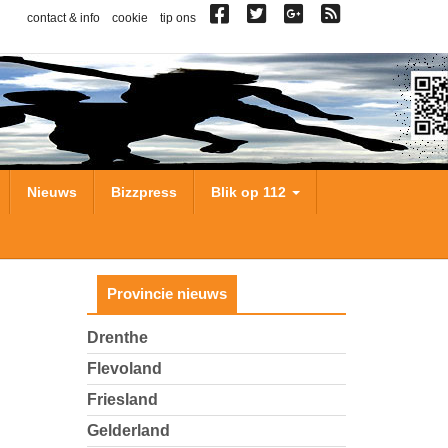
contact & info
cookie
tip ons
Nieuws
Bizzpress
Blik op 112
Provincie nieuws
Drenthe
Flevoland
Friesland
Gelderland