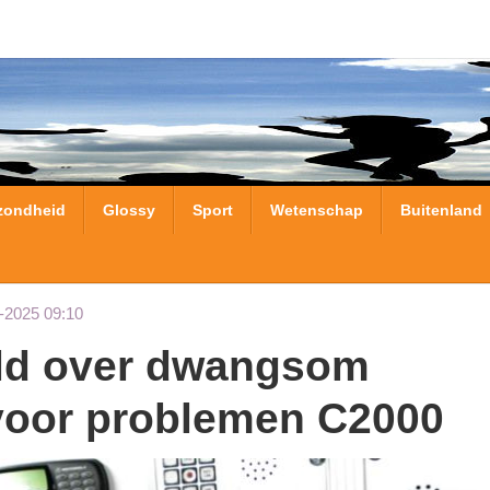
zondheid
Glossy
Sport
Wetenschap
Buitenland
-2025 09:10
voor problemen C2000