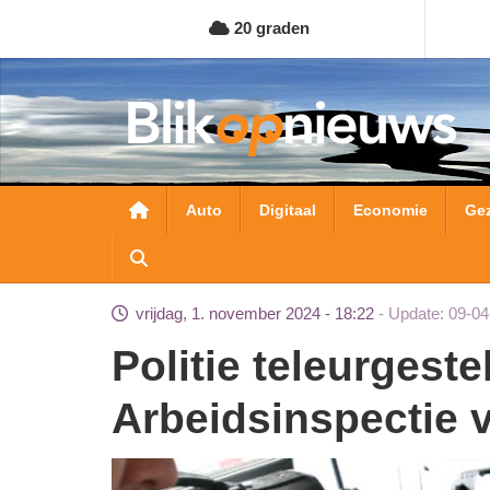
Overslaan
20 graden
en
naar
de
inhoud
gaan
Hoofdnavigatie
Auto
Digitaal
Economie
Ge
vrijdag, 1. november 2024 - 18:22
Update: 09-04
Politie teleurgesteld over dwangsom
Arbeidsinspectie 