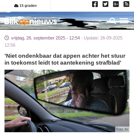
Overslaan
15 graden
en
naar
Toggl
de
inhoud
vrijdag, 26. september 2025 - 12:54
Update: 26-09-2025
gaan
12:56
'Niet ondenkbaar dat appen achter het stuur
in toekomst leidt tot aantekening strafblad'
Foto: fbf