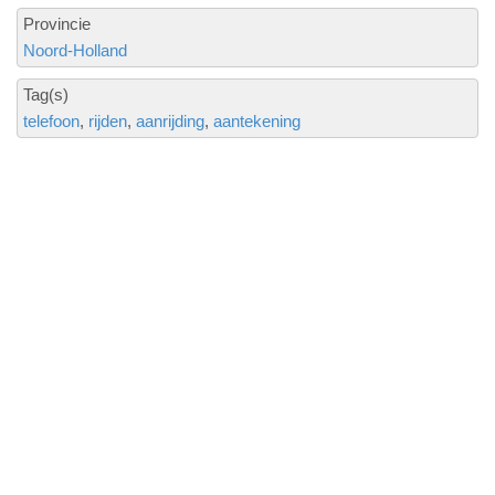
Provincie
Noord-Holland
Tag(s)
telefoon
rijden
aanrijding
aantekening