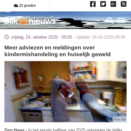
Overslaan
22 graden
en
naar
Toggl
de
inhoud
vrijdag, 24. oktober 2025 - 09:35
Update: 24-10-2025 09:38
gaan
Meer adviezen en meldingen over
kindermishandeling en huiselijk geweld
Foto: fbf
Den Haag
In het eerste halfjaar van 2025 ontvingen de Veilig