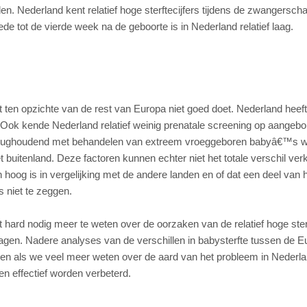
en. Nederland kent relatief hoge sterftecijfers tijdens de zwangersch
de tot de vierde week na de geboorte is in Nederland relatief laag.
ten opzichte van de rest van Europa niet goed doet. Nederland heeft 
ok kende Nederland relatief weinig prenatale screening op aangebo
n terughoudend met behandelen van extreem vroeggeboren babyâ€™s 
 buitenland. Deze factoren kunnen echter niet het totale verschil verk
hoog is in vergelijking met de andere landen en of dat een deel van 
s niet te zeggen.
ard nodig meer te weten over de oorzaken van de relatief hoge sterf
agen. Nadere analyses van de verschillen in babysterfte tussen de 
Alleen als we veel meer weten over de aard van het probleem in Nederl
n effectief worden verbeterd.