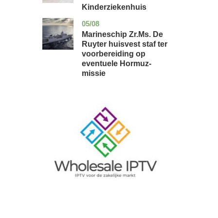
Kinderziekenhuis
05/08
zuid-
nieuws
holland
Marineschip Zr.Ms. De
Ruyter huisvest staf ter
voorbereiding op
eventuele Hormuz-
missie
Image