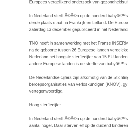
Europees vergelijkend onderzoek van gezondheids
In Nederland sterft Ã©Ã©n op de honderd babyâ€™s t
derde plaats staat na Frankrijk en Letland. De Europ
zaterdag 13 december gepubliceerd in het Nederland
TNO heeft in samenwerking met het Franse INSERM, de 
na de geboorte tussen 26 Europese landen vergeleke
Nederland het hoogste sterftecijfer van 15 EU-landen.
andere Europese landen is de sterfte van babyâ€™
De Nederlandse cijfers zijn afkomstig van de Stichting
beroepsorganisaties van verloskundigen (KNOV), gy
vertegenwoordigd.
Hoog sterftecijfer
In Nederland sterft Ã©Ã©n op de honderd babyâ€™s voor
aantal hoger. Daar sterven elf op de duizend kindere