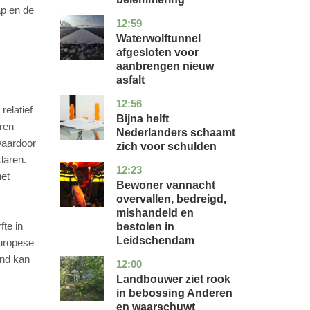
ap en de
12:59
noord-
nieuws
holland
Waterwolftunnel
afgesloten voor
aanbrengen nieuw
asfalt
12:56
noord-
economie
relatief
holland
Bijna helft
ren
Nederlanders schaamt
waardoor
zich voor schulden
laren.
12:23
zuid-
nieuws
het
holland
Bewoner vannacht
overvallen, bedreigd,
mishandeld en
te in
bestolen in
Leidschendam
Europese
and kan
12:00
drenthe
nieuws
Landbouwer ziet rook
in bebossing Anderen
en waarschuwt