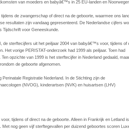
uitkomsten van moeders en babyâ€™s in 25 EU-landen en Noorwegen
ijdens de zwangerschap of direct na de geboorte, waarmee ons lan
ese resultaten zijn vandaag gepresenteerd. De Nederlandse cijfers w
s Tijdschrift voor Geneeskunde.
sterftecijfers uit het peiljaar 2004 van babyâ€™s voor, tijdens of d
n. Het vorige PERISTAT-onderzoek had 1999 als peiljaar. Toen had
 Ten opzichte van 1999 is het sterftecijfer in Nederland gedaald, maar
s rondom de geboorte afgenomen.
 Perinatale Registratie Nederland. In de Stichting zijn de
naecologen (NVOG), kinderartsen (NVK) en huisartsen (LHV)
, tijdens of direct na de geboorte. Alleen in Frankrijk en Letland is 
n. Met nog geen vijf sterftegevallen per duizend geboortes scoren Lu