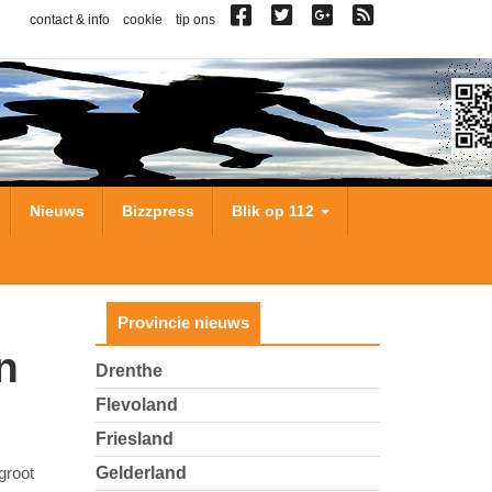
contact & info
cookie
tip ons
Nieuws
Bizzpress
Blik op 112
Provincie nieuws
Drenthe
Flevoland
Friesland
groot
Gelderland