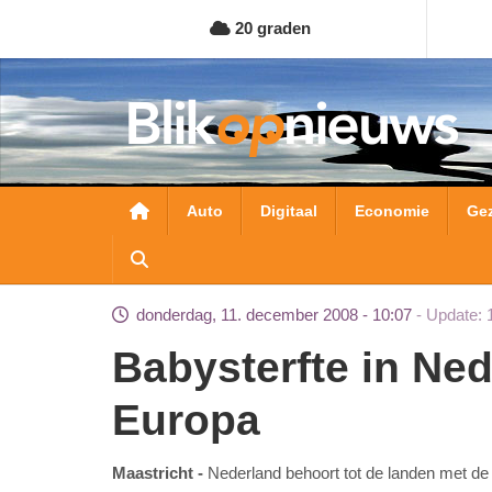
Overslaan
20 graden
en
naar
de
inhoud
gaan
Hoofdnavigatie
Auto
Digitaal
Economie
Ge
donderdag, 11. december 2008 - 10:07
Update: 
Babysterfte in Nederland bijna hoogste van
Europa
Maastricht
Nederland behoort tot de landen met de 