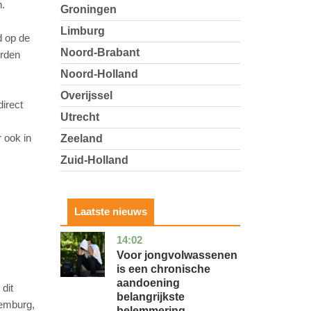
.
Groningen
Limburg
d op de
Noord-Brabant
orden
Noord-Holland
Overijssel
irect
Utrecht
 ook in
Zeeland
Zuid-Holland
Laatste nieuws
14:02
utrecht
gezondheid
Voor jongvolwassenen
is een chronische
aandoening
dit
belangrijkste
xemburg,
belemmering