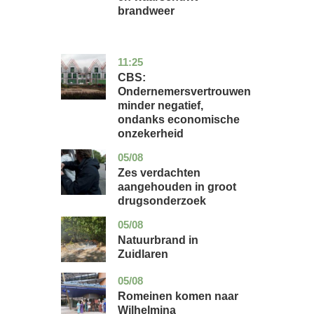
brandweer
11:25
zuid-
economie
holland
CBS:
Ondernemersvertrouwen
minder negatief,
ondanks economische
onzekerheid
05/08
zuid-
nieuws
holland
Zes verdachten
aangehouden in groot
drugsonderzoek
05/08
drenthe
nieuws
Natuurbrand in
Zuidlaren
05/08
utrecht
nieuws
Romeinen komen naar
Wilhelmina