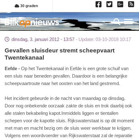
Overslaan
30 graden
en
naar
Toggl
de
inhoud
dinsdag, 3. januari 2012 - 13:57
Update: 03-10-2018 10:17
gaan
Gevallen sluisdeur stremt scheepvaart
Twentekanaal
Eefde
Op het Twentekanaal in Eefde is een grote schuif van
een sluis naar beneden gevallen. Daardoor is een belangrijke
scheepvaartroute naar het oosten van het land gestremd.
Het incident gebeurde in de nacht van maandag op dinsdag.
Door nog onbekende oorzaak zakte de sluis en trok daarbij ook
alle stalen bekabeling kapot.Inmiddels liggen er tientallen
schepen voor de kapotte sluis. Rijkswaterstaat is op dit moment
met man en macht bezig om de sluis weer werkbaar te krijgen.
Volgens een woordvoerder van Rijkswaterstaat zal de reparatie