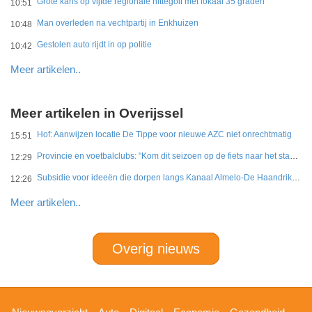
Grote kans op vijfde regionale hittegolf met lokaal 35 graden
10:51
Man overleden na vechtpartij in Enkhuizen
10:48
Gestolen auto rijdt in op politie
10:42
Meer artikelen..
Meer artikelen in Overijssel
Hof: Aanwijzen locatie De Tippe voor nieuwe AZC niet onrechtmatig
15:51
Provincie en voetbalclubs: "Kom dit seizoen op de fiets naar het stadion"
12:29
Subsidie voor ideeën die dorpen langs Kanaal Almelo-De Haandrik sterker maken
12:26
Meer artikelen..
Overig nieuws