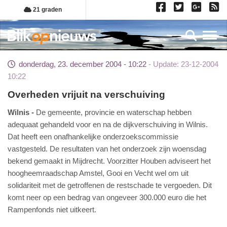
Overslaan
21 graden
en
naar
Toggl
de
inhoud
donderdag, 23. december 2004 - 10:22
Update: 23-12-2004
gaan
10:22
Overheden vrijuit na verschuiving
Wilnis
De gemeente, provincie en waterschap hebben
adequaat gehandeld voor en na de dijkverschuiving in Wilnis.
Dat heeft een onafhankelijke onderzoekscommissie
vastgesteld. De resultaten van het onderzoek zijn woensdag
bekend gemaakt in Mijdrecht. Voorzitter Houben adviseert het
hoogheemraadschap Amstel, Gooi en Vecht wel om uit
solidariteit met de getroffenen de restschade te vergoeden. Dit
komt neer op een bedrag van ongeveer 300.000 euro die het
Rampenfonds niet uitkeert.