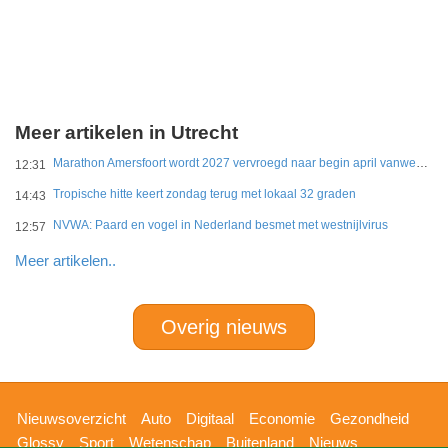
Meer artikelen in Utrecht
Marathon Amersfoort wordt 2027 vervroegd naar begin april vanwege hitte
12:31
Tropische hitte keert zondag terug met lokaal 32 graden
14:43
NVWA: Paard en vogel in Nederland besmet met westnijlvirus
12:57
Meer artikelen..
Overig nieuws
Hoofdnavigatie
Nieuwsoverzicht
Auto
Digitaal
Economie
Gezondheid
Glossy
Sport
Wetenschap
Buitenland
Nieuws