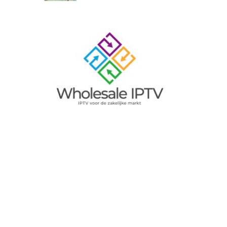
Image