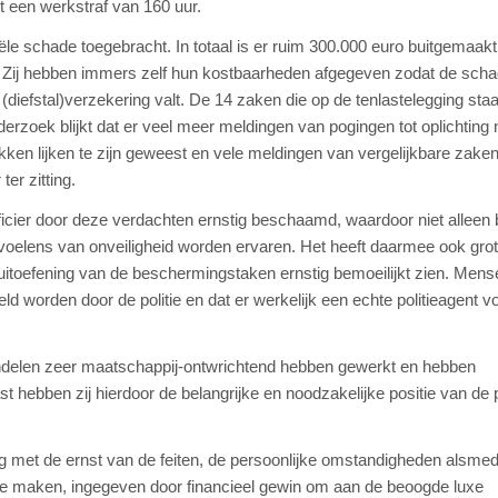
 een werkstraf van 160 uur.
ciële schade toegebracht. In totaal is er ruim 300.000 euro buitgemaakt
n. Zij hebben immers zelf hun kostbaarheden afgegeven zodat de scha
diefstal)verzekering valt. De 14 zaken die op de tenlastelegging staa
onderzoek blijkt dat er veel meer meldingen van pogingen tot oplichting 
ken lijken te zijn geweest en vele meldingen van vergelijkbare zaken 
ter zitting.
cier door deze verdachten ernstig beschaamd, waardoor niet alleen b
evoelens van onveiligheid worden ervaren. Het heeft daarmee ook gro
e uitoefening van de beschermingstaken ernstig bemoeilijkt zien. Mens
ld worden door de politie en dat er werkelijk een echte politieagent v
andelen zeer maatschappij-ontwrichtend hebben gewerkt en hebben
 hebben zij hierdoor de belangrijke en noodzakelijke positie van de p
ning met de ernst van de feiten, de persoonlijke omstandigheden alsme
s te maken, ingegeven door financieel gewin om aan de beoogde luxe