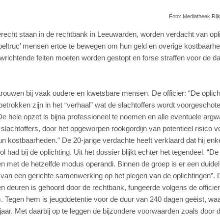
Foto: Mediatheek Rij
echt staan in de rechtbank in Leeuwarden, worden verdacht van opli
bbeltruc’ mensen ertoe te bewegen om hun geld en overige kostbaarhe
wrichtende feiten moeten worden gestopt en forse straffen voor de d
trouwen bij vaak oudere en kwetsbare mensen. De officier: “De oplicht
rokken zijn in het “verhaal” wat de slachtoffers wordt voorgeschotel
De hele opzet is bijna professioneel te noemen en alle eventuele arg
slachtoffers, door het opgeworpen rookgordijn van potentieel risico v
n kostbaarheden.” De 20-jarige verdachte heeft verklaard dat hij enke
 had bij de oplichting. Uit het dossier blijkt echter het tegendeel. “D
n met de hetzelfde modus operandi. Binnen de groep is er een duideli
ke van een gerichte samenwerking op het plegen van de oplichtingen”. 
n deuren is gehoord door de rechtbank, fungeerde volgens de officier
m. Tegen hem is jeugddetentie voor de duur van 240 dagen geëist, wa
jaar. Met daarbij op te leggen de bijzondere voorwaarden zoals door