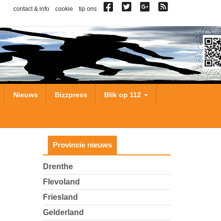
contact & info
cookie
tip ons
Nieuws
Bizzpress
Blik op 112
Provincie nieuws
Drenthe
Flevoland
Friesland
Gelderland