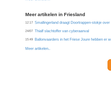
Meer artikelen in Friesland
Smallingerland draagt Doortrappen-stokje ove
12:17
Thialf slachtoffer van cyberaanval
24/07
Ballonvaarders in het Friese Joure hebben er w
15:49
Meer artikelen..