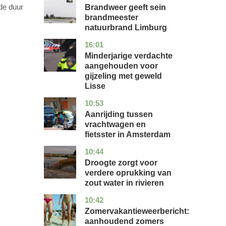
 de duur
Brandweer geeft sein
brandmeester
natuurbrand Limburg
16:01
zuid-
nieuws
holland
Minderjarige verdachte
aangehouden voor
gijzeling met geweld
Lisse
10:53
noord-
nieuws
holland
Aanrijding tussen
vrachtwagen en
fietsster in Amsterdam
10:44
gelderland
nieuws
Droogte zorgt voor
verdere oprukking van
zout water in rivieren
10:42
utrecht
nieuws
Zomervakantieweerbericht:
aanhoudend zomers