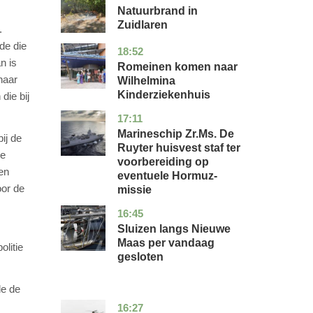
Natuurbrand in
Zuidlaren
.
de die
18:52
utrecht
nieuws
n is
Romeinen komen naar
naar
Wilhelmina
Kinderziekenhuis
die bij
17:11
zuid-
nieuws
holland
Marineschip Zr.Ms. De
ij de
Ruyter huisvest staf ter
te
voorbereiding op
en
eventuele Hormuz-
oor de
missie
16:45
zuid-
nieuws
holland
Sluizen langs Nieuwe
Maas per vandaag
olitie
gesloten
de de
16:27
limburg
nieuws