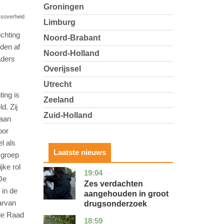
Groningen
ksoverheid
Limburg
chting
Noord-Brabant
den af
Noord-Holland
aders
Overijssel
Utrecht
ing is
Zeeland
d. Zij
Zuid-Holland
waan
oor
l als
Laatste nieuws
e groep
jke rol
19:04
zuid-
nieuws
De
holland
Zes verdachten
 in de
aangehouden in groot
arvan
drugsonderzoek
 de Raad
18:59
drenthe
nieuws