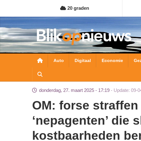
Overslaan
20 graden
en
naar
de
inhoud
gaan
Hoofdnavigatie
Auto
Digitaal
Economie
Ge
donderdag, 27. maart 2025 - 17:19
Update: 09-0
OM: forse straffen passend voor brutale
‘nepagenten’ die s
kostbaarheden be