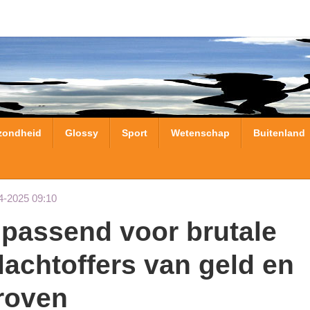
zondheid
Glossy
Sport
Wetenschap
Buitenland
4-2025 09:10
lachtoffers van geld en
roven