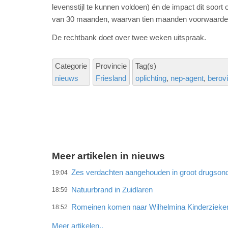
levensstijl te kunnen voldoen) én de impact dit soort 
van 30 maanden, waarvan tien maanden voorwaardelijk
De rechtbank doet over twee weken uitspraak.
Categorie
Provincie
Tag(s)
nieuws
Friesland
oplichting
nep-agent
berov
Meer artikelen in nieuws
Zes verdachten aangehouden in groot drugson
19:04
Natuurbrand in Zuidlaren
18:59
Romeinen komen naar Wilhelmina Kinderzieke
18:52
Meer artikelen..