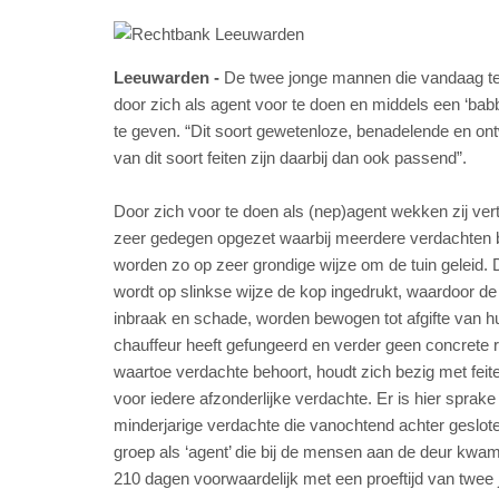
Leeuwarden
De twee jonge mannen die vandaag ter
door zich als agent voor te doen en middels een ‘ba
te geven. “Dit soort gewetenloze, benadelende en ont
van dit soort feiten zijn daarbij dan ook passend”.
Door zich voor te doen als (nep)agent wekken zij ver
zeer gedegen opgezet waarbij meerdere verdachten bet
worden zo op zeer grondige wijze om de tuin geleid. 
wordt op slinkse wijze de kop ingedrukt, waardoor de 
inbraak en schade, worden bewogen tot afgifte van hu
chauffeur heeft gefungeerd en verder geen concrete rol
waartoe verdachte behoort, houdt zich bezig met feite
voor iedere afzonderlijke verdachte. Er is hier spra
minderjarige verdachte die vanochtend achter geslote
groep als ‘agent’ die bij de mensen aan de deur kwa
210 dagen voorwaardelijk met een proeftijd van twee 