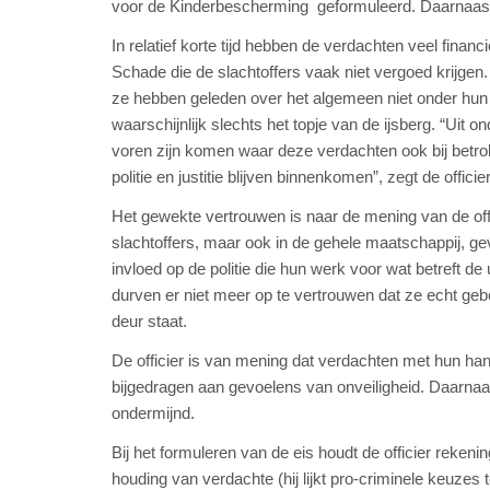
voor de Kinderbescherming geformuleerd. Daarnaast
In relatief korte tijd hebben de verdachten veel finan
Schade die de slachtoffers vaak niet vergoed krijge
ze hebben geleden over het algemeen niet onder hun (
waarschijnlijk slechts het topje van de ijsberg. “Uit 
voren zijn komen waar deze verdachten ook bij betrok
politie en justitie blijven binnenkomen”, zegt de officier 
Het gewekte vertrouwen is naar de mening van de offi
slachtoffers, maar ook in de gehele maatschappij, g
invloed op de politie die hun werk voor wat betreft d
durven er niet meer op te vertrouwen dat ze echt gebe
deur staat.
De officier is van mening dat verdachten met hun h
bijgedragen aan gevoelens van onveiligheid. Daarnaast
ondermijnd.
Bij het formuleren van de eis houdt de officier reke
houding van verdachte (hij lijkt pro-criminele keuze