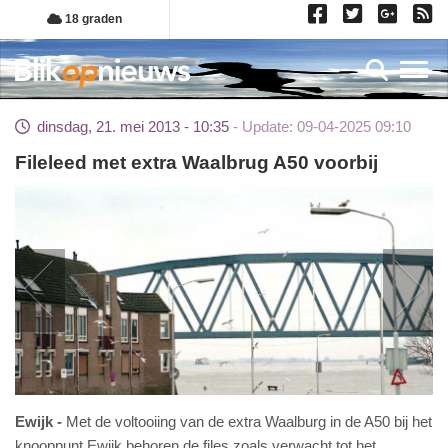
Overslaan
18 graden
en
naar
Toggl
de
inhoud
dinsdag, 21. mei 2013 - 10:35
Update: 09-04-2025 09:10
gaan
Fileleed met extra Waalbrug A50 voorbij
Ewijk
Met de voltooiing van de extra Waalburg in de A50 bij het
knooppunt Ewijk behoren de files zoals verwacht tot het