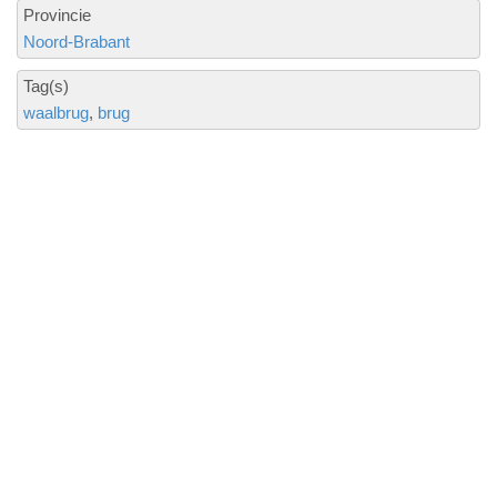
Provincie
Noord-Brabant
Tag(s)
waalbrug
brug