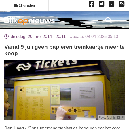
Overslaan
11 graden
en
naar
Toggl
de
inhoud
dinsdag, 20. mei 2014 - 20:11
Update: 09-04-2025 09:10
gaan
Vanaf 9 juli geen papieren treinkaartje meer te
koop
Foto: Archief EHF
Den Haag
‘Consumentenorganisaties betreuren dat het voor