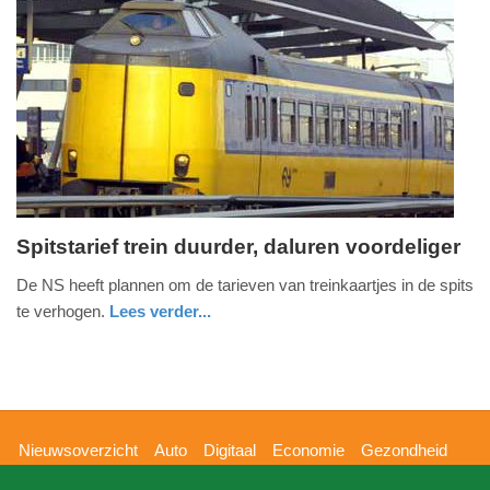
Update:
09-
04-
2025
09:10
Spitstarief trein duurder, daluren voordeliger
woensdag,
De NS heeft plannen om de tarieven van treinkaartjes in de spits
23.
te verhogen.
Lees verder...
april
utrecht
2014
-
09:09
Hoofdnavigatie
Nieuwsoverzicht
Auto
Digitaal
Economie
Gezondheid
Update:
Glossy
Sport
Wetenschap
Buitenland
Nieuws
09-