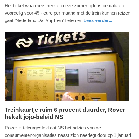
Het ticket waarmee mensen deze zomer tijdens de daluren
juni
voordelig voor 49,- euro per maand met de trein kunnen reizen
2026
gaat ‘Nederland Dal Vrij Trein’ heten en
Lees verder...
-
15:18
Update:
03-
06-
2026
15:52
Treinkaartje ruim 6 procent duurder, Rover
hekelt jojo-beleid NS
woensdag,
5.
Rover is teleurgesteld dat NS het advies van de
november
consumentenorganisaties naast zich neerlegt door op 1 januari