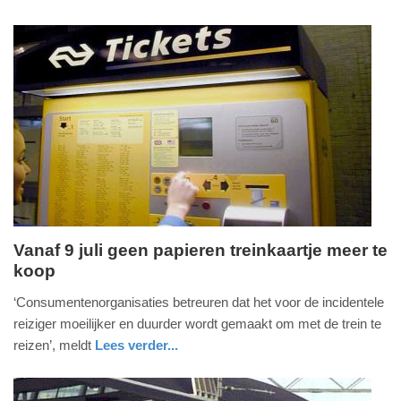
2014
utrecht
-
10:08
Update:
09-
04-
2025
09:10
Vanaf 9 juli geen papieren treinkaartje meer te
koop
dinsdag,
20.
‘Consumentenorganisaties betreuren dat het voor de incidentele
mei
reiziger moeilijker en duurder wordt gemaakt om met de trein te
2014
reizen’, meldt
Lees verder...
-
zuid-
20:11
holland