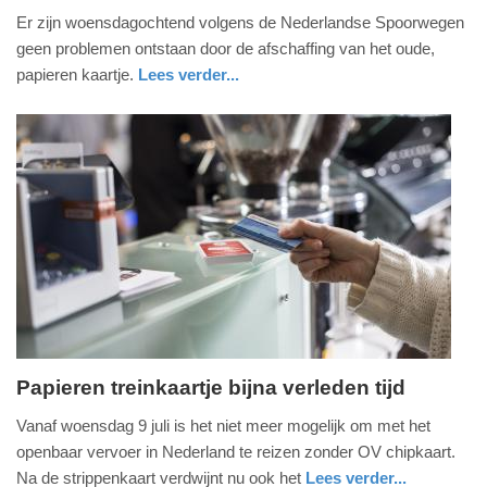
9.
Er zijn woensdagochtend volgens de Nederlandse Spoorwegen
juli
geen problemen ontstaan door de afschaffing van het oude,
2014
papieren kaartje.
Lees verder...
-
utrecht
08:48
Update:
09-
04-
2025
09:10
Papieren treinkaartje bijna verleden tijd
zondag,
Vanaf woensdag 9 juli is het niet meer mogelijk om met het
6.
openbaar vervoer in Nederland te reizen zonder OV chipkaart.
juli
Na de strippenkaart verdwijnt nu ook het
Lees verder...