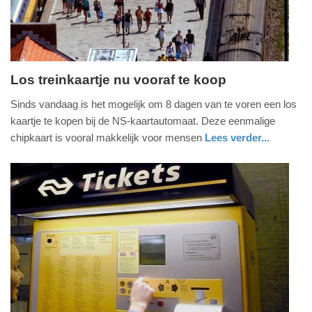
09:10
Los treinkaartje nu vooraf te koop
donderdag,
Sinds vandaag is het mogelijk om 8 dagen van te voren een los
16.
kaartje te kopen bij de NS-kaartautomaat. Deze eenmalige
april
chipkaart is vooral makkelijk voor mensen
Lees verder...
2015
utrecht
-
23:14
Update:
09-
04-
2025
09:10