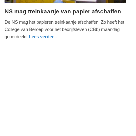
NS mag treinkaartje van papier afschaffen
maandag,
De NS mag het papieren treinkaartje afschaffen. Zo heeft het
29.
College van Beroep voor het bedrijfsleven (CBb) maandag
september
geoordeeld.
Lees verder...
2014
zuid-
-
holland
18:19
Update:
09-
04-
2025
09:10