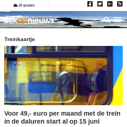
Overslaan
20 graden
en
naar
Toggl
de
inhoud
gaan
treinkaartje
Voor 49,- euro per maand met de trein
woensdag,
in de daluren start al op 15 juni
3.