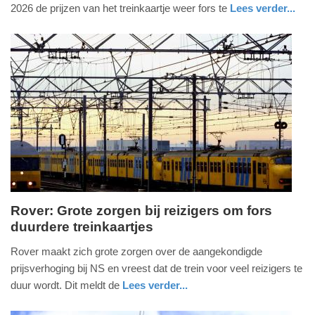
2025
2026 de prijzen van het treinkaartje weer fors te
Lees verder...
-
nieuws
utrecht
18:16
Update:
05-
11-
2025
18:19
Rover: Grote zorgen bij reizigers om fors
duurdere treinkaartjes
vrijdag,
2.
Rover maakt zich grote zorgen over de aangekondigde
augustus
prijsverhoging bij NS en vreest dat de trein voor veel reizigers te
2024
duur wordt. Dit meldt de
Lees verder...
-
nieuws
utrecht
22:12