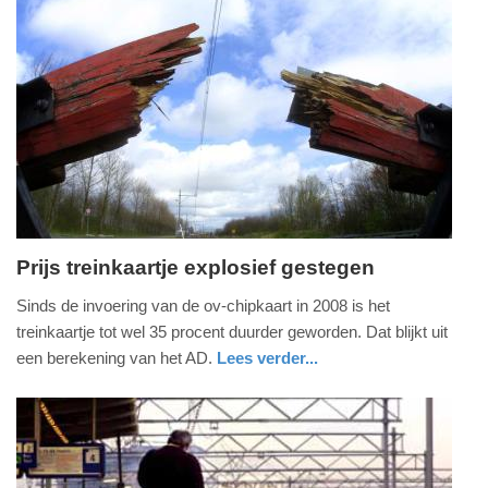
Update:
09-
04-
2025
09:10
Prijs treinkaartje explosief gestegen
dinsdag,
Sinds de invoering van de ov-chipkaart in 2008 is het
14.
treinkaartje tot wel 35 procent duurder geworden. Dat blijkt uit
maart
een berekening van het AD.
Lees verder...
2017
nieuws
zuid-
-
holland
09:04
Update: