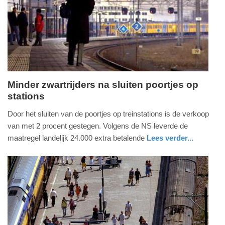
09-
04-
2025
09:10
Minder zwartrijders na sluiten poortjes op
stations
zondag,
20.
Door het sluiten van de poortjes op treinstations is de verkoop
december
van met 2 procent gestegen. Volgens de NS leverde de
2015
maatregel landelijk 24.000 extra betalende
Lees verder...
-
nieuws
utrecht
08:51
Update:
09-
04-
2025