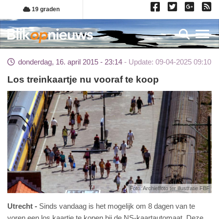
Overslaan
19 graden
en
naar
Toggl
de
inhoud
donderdag, 16. april 2015 - 23:14
Update: 09-04-2025 09:10
gaan
Los treinkaartje nu vooraf te koop
Foto: Archieffoto ter illustratie FBF
Utrecht
Sinds vandaag is het mogelijk om 8 dagen van te
voren een los kaartje te kopen bij de NS-kaartautomaat. Deze