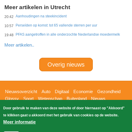
Meer artikelen in Utrecht
Aanhoudingen na steekincident
20:42
Perseïden op komst: tot 65 vallende sterren per uur
10:57
PFAS aangetroffen in alle onderzochte Nederlandse moedermelk
19:48
Meer artikelen..
Overig nieuws
Hoofdnavigatie
Nieuwsoverzicht
Auto
Digitaal
Economie
Gezondheid
Glossy
Sport
Wetenschap
Buitenland
Nieuws
Bizzpress
Blik op 112
Provincies
Weekoverzicht
Door gebruik te maken van deze website of door hiernaast op "Akkoord"
Copyright Blik Op Nieuws 2026
gehost
Zoeken
te klikken gaat u akkoord met het gebruik van cookies op de website.
EK-Media.nl
door
Meer informatie