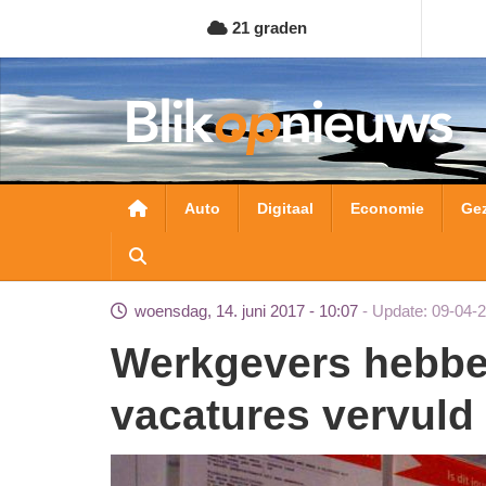
Overslaan
21 graden
en
naar
de
inhoud
gaan
Hoofdnavigatie
Auto
Digitaal
Economie
Ge
woensdag, 14. juni 2017 - 10:07
Update: 09-04-
Werkgevers hebben moeite om hun
vacatures vervuld 