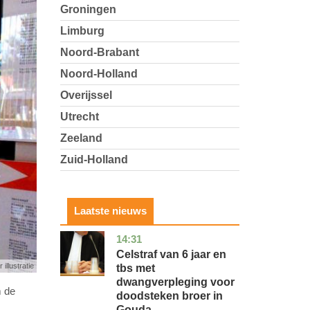
Groningen
Limburg
Noord-Brabant
Noord-Holland
Overijssel
Utrecht
Zeeland
Zuid-Holland
Laatste nieuws
14:31
zuid-
nieuws
holland
Celstraf van 6 jaar en
 illustratie
tbs met
dwangverpleging voor
m de
doodsteken broer in
Gouda