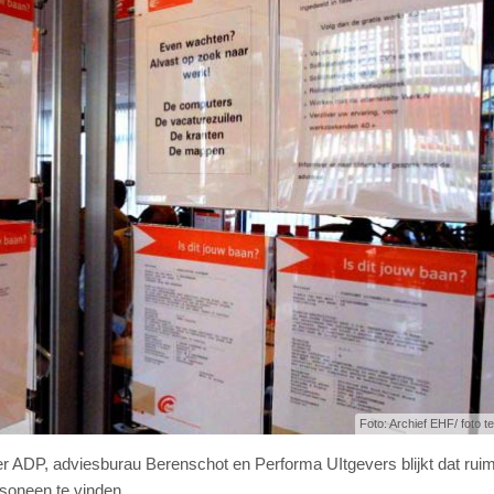
Foto: Archief EHF/ foto ter
r ADP, adviesburau Berenschot en Performa UItgevers blijkt dat rui
soneen te vinden.