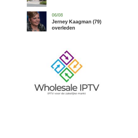
06/08
noord-
glossy
holland
Jerney Kaagman (79)
overleden
Image