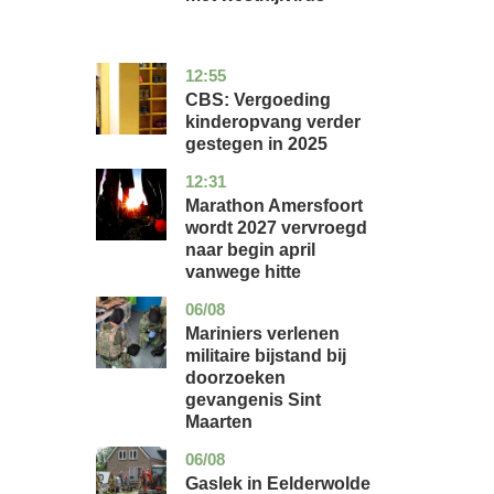
12:55
zuid-
economie
holland
CBS: Vergoeding
kinderopvang verder
gestegen in 2025
12:31
utrecht
nieuws
Marathon Amersfoort
wordt 2027 vervroegd
naar begin april
vanwege hitte
06/08
buitenland
Mariniers verlenen
militaire bijstand bij
doorzoeken
gevangenis Sint
Maarten
06/08
drenthe
nieuws
Gaslek in Eelderwolde