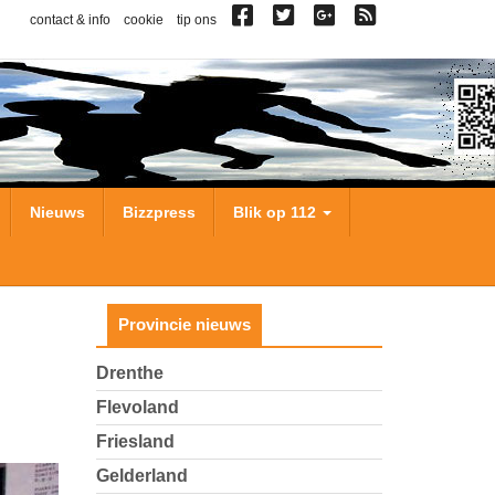
contact & info
cookie
tip ons
Nieuws
Bizzpress
Blik op 112
Provincie nieuws
Drenthe
Flevoland
Friesland
Gelderland