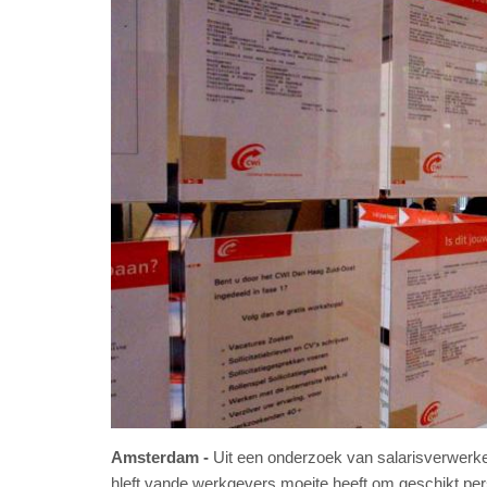
Amsterdam
Uit een onderzoek van salarisverwerke
hleft vande werkgevers moeite heeft om geschikt per