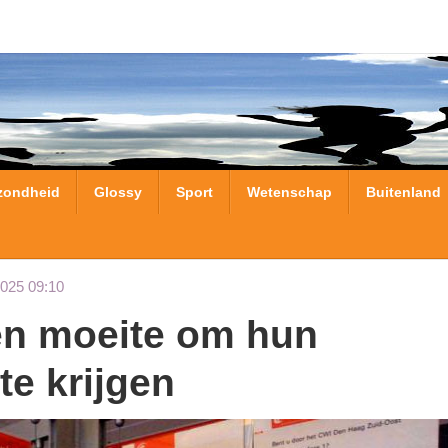
zondheid
Glossy
Sport
Wetenschap
Buitenland
2025 09:10
te krijgen