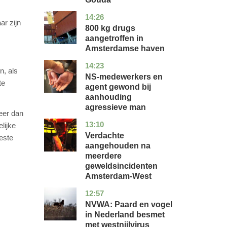
14:26
noord-
nieuws
r zijn
holland
800 kg drugs
aangetroffen in
Amsterdamse haven
14:23
flevoland
nieuws
n, als
NS-medewerkers en
te
agent gewond bij
aanhouding
agressieve man
meer dan
13:10
noord-
nieuws
lijke
holland
Verdachte
este
aangehouden na
meerdere
geweldsincidenten
Amsterdam-West
12:57
utrecht
nieuws
NVWA: Paard en vogel
in Nederland besmet
met westnijlvirus